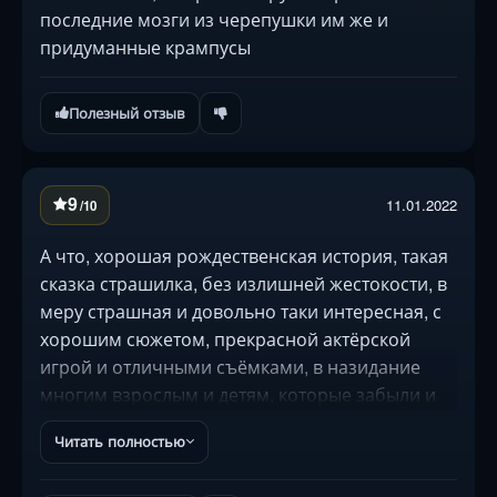
последние мозги из черепушки им же и
придуманные крампусы
Полезный отзыв
9
11.01.2022
/10
А что, хорошая рождественская история, такая
сказка страшилка, без излишней жестокости, в
меру страшная и довольно таки интересная, с
хорошим сюжетом, прекрасной актёрской
игрой и отличными съёмками, в назидание
многим взрослым и детям, которые забыли и
не верят в чудеса, в удивительный праздник
Читать полностью
Рождества и волшебство Нового Года,
берегитесь вас может навестить весельчак