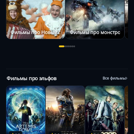
Фильмы про Новый год и Рождество
Фильмы про монстров
Ф
Фильмы про эльфов
Все фильмы