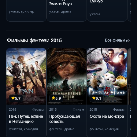
Суккуб
Эмили Роуз
зла
ужасы, триллер
ужасы, драма
ужа
ужасы
Фильмы фэнтези 2015
Все фильмы
5.7
5.9
6.1
2015
Фильм
2015
Фильм
2015
Фильм
201
Пэн: Путешествие
Пробуждающая
Охота на монстра
Нас
в Нетландию
совесть
фэнтези, комедия
фэнтези, драма
фэнтези, комедия
фэн