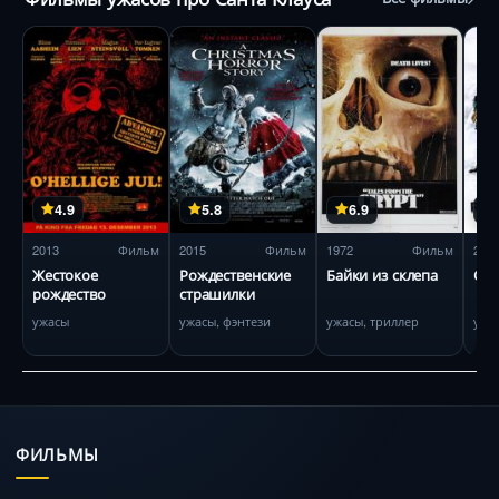
4.9
5.8
6.9
2013
Фильм
2015
Фильм
1972
Фильм
201
Жестокое
Рождественские
Байки из склепа
Сан
рождество
страшилки
ужасы
ужасы, фэнтези
ужасы, триллер
ужа
ФИЛЬМЫ