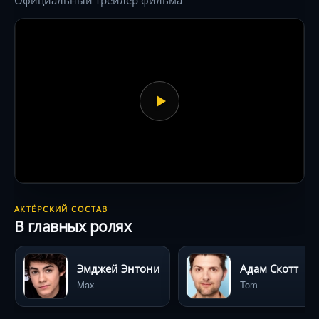
австрийские «Парады Крампуса», а финальную
сцену снимали при −20°C, чтобы добиться
эффекта ледяного дыхания актёров .
АКТЁРСКИЙ СОСТАВ
В главных ролях
Эмджей Энтони
Адам Скотт
Max
Tom