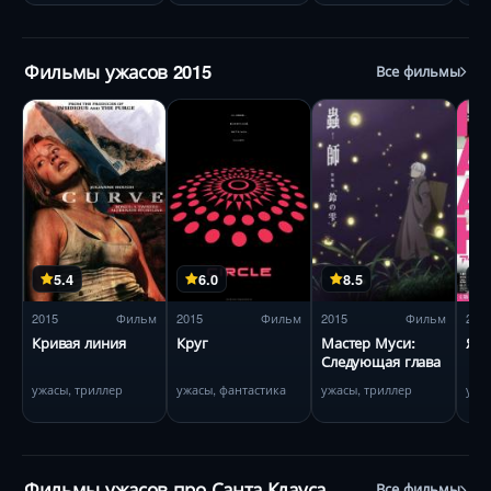
Фильмы ужасов 2015
Все фильмы
5.4
6.0
8.5
2015
Фильм
2015
Фильм
2015
Фильм
201
Кривая линия
Круг
Мастер Муси:
Я –
Следующая глава
ужасы, триллер
ужасы, фантастика
ужасы, триллер
ужа
Фильмы ужасов про Санта Клауса
Все фильмы