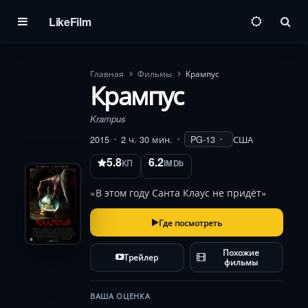
LikeFilm
Пои
Главная
Фильмы
Крампус
Крампус
Krampus
2015
2 ч. 30 мин.
PG-13
США
5.8
6.2
КП
IMDb
«В этом году Санта Клаус не придёт»
Где посмотреть
Похожие
Трейлер
фильмы
ВАША ОЦЕНКА