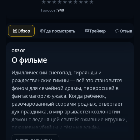
★
★
★
★
★
★
★
★
★
★
Голосов:
940
Обзор
Где посмотреть
Трейлер
Отзывы
ОБЗОР
О фильме
Идиллический снегопад, гирлянды и
рождественские гимны — всё это становится
фоном для семейной драмы, переросшей в
фантасмагорию ужаса. Когда ребёнок,
разочарованный ссорами родных, отвергает
дух праздника, в мир врывается козлоногий
демон с леденящей свитой: ожившие игрушки,
плюшевые убийцы и тёмные эльфы.
Родственники, ещё вчера язвительно