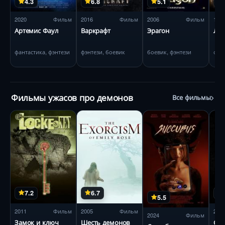
4.3
6.8
5.1
2020
Фильм
2016
Фильм
2006
Фильм
198
Артемис Фаул
Варкрафт
Эрагон
Лег
фантастика, фэнтези
фэнтези, боевик
боевик, фэнтези
фэн
Фильмы ужасов про демонов
Все фильмы
7.2
6.7
5.5
2011
Фильм
2005
Фильм
201
2024
Фильм
Замок и ключ
Шесть демонов
Стэ