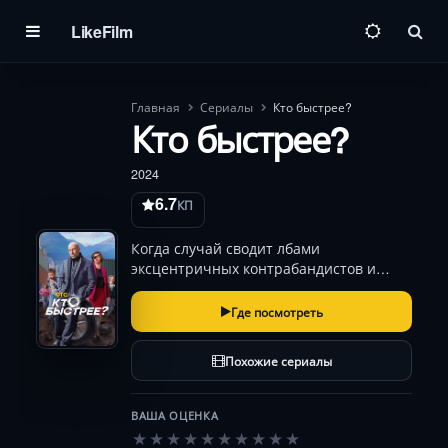
LikeFilm
Пои
Главная
Сериалы
Кто быстрее?
Кто быстрее?
2024
6.7
КП
Когда случай сводит лбами
эксцентричных контрабандистов и
авантюристов-одиночек, городские
улицы взрываются чехардой погонь,
Где посмотреть
подстав и фееричных провалов.
Каждый поворот — игра в кошки-
Похожие сериалы
мышки с правилами, которые
переписы…
ВАША ОЦЕНКА
★
★
★
★
★
★
★
★
★
★