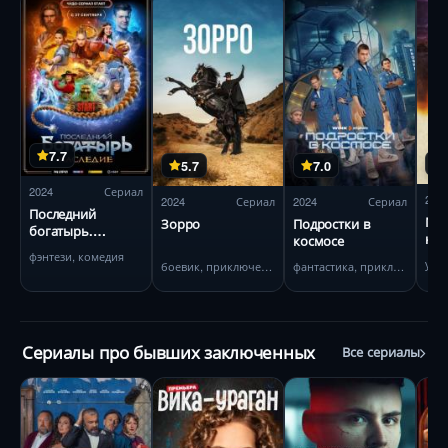
7.7
5.7
7.0
2024
Сериал
202
2024
Сериал
2024
Сериал
Последний
Мон
Зорро
Подростки в
богатырь.
ко
космосе
Наследие
фэнтези, комедия
ужа
боевик, приключения
фантастика, приключения
Сериалы про бывших заключенных
Все сериалы