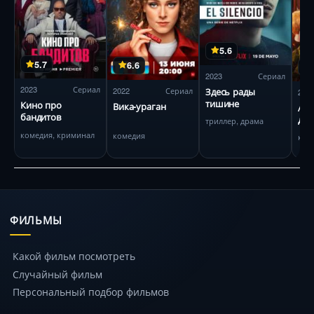
5.6
5.7
6.6
2023
Сериал
2023
Сериал
2022
Сериал
Здесь рады
202
тишине
Кино про
Вика-ураган
Арт
бандитов
дор
триллер, драма
комедия, криминал
комедия
ком
ФИЛЬМЫ
Какой фильм посмотреть
Случайный фильм
Персональный подбор фильмов