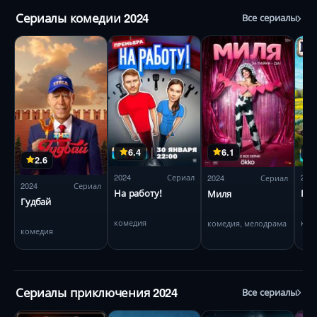
Сериалы комедии 2024
Все сериалы
6.4
6.1
2.6
2024
Сериал
202
2024
Сериал
2024
Сериал
На работу!
По
Миля
Гудбай
комедия
ком
комедия, мелодрама
комедия
Сериалы приключения 2024
Все сериалы