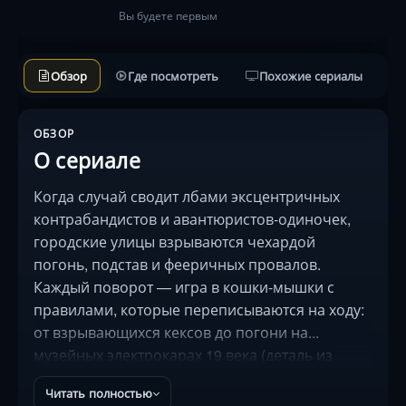
Вы будете первым
Обзор
Где посмотреть
Похожие сериалы
ОБЗОР
О сериале
Когда случай сводит лбами эксцентричных
контрабандистов и авантюристов-одиночек,
городские улицы взрываются чехардой
погонь, подстав и фееричных провалов.
Каждый поворот — игра в кошки-мышки с
правилами, которые переписываются на ходу:
от взрывающихся кексов до погони на...
музейных электрокарах 19 века (деталь из
интервью режиссёра). Звездный дуэт Джейкоба
Читать полностью
Эллорди и Зои Салданы выдает искрометную