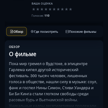
ВАША ОЦЕНКА
★
★
★
★
★
★
★
★
★
★
Голосов:
110
Обзор
Где посмотреть
Похожие фильмы
ОБЗОР
О фильме
Пока мир гремел о Вудстоке, в эпицентре
Гарлема кипел другой исторический
фестиваль. 300 тысяч человек, лишенных
голоса в обществе, нашли силу в музыке: соул,
фанк и госпел Нины Симон, Стиви Уандера и
Би Би Кинга стали глотком свободы среди
расовых бурь и Вьетнамской войны.
Уникальные кадры десятилетиями пролежали