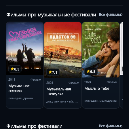
Фильмы про музыкальные фестивали
Все фильмы
6.5
6.8
7.1
2011
Фильм
197
2024
Фильм
2021
Фильм
Музыка нас
Вуд
Мысль о тебе
Музыкальная
связала
шкатулка.
комедия, драма
Вудсток 99: Мир,
комедия, мелодрама
документальный, музыка
любовь и ярость
Фильмы про фестивали
Все фильмы