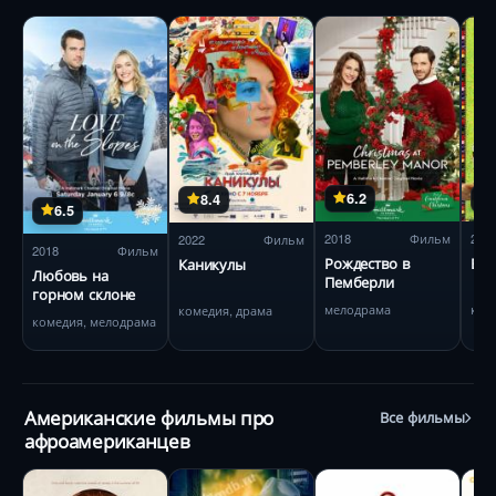
6.2
8.4
6.5
2018
Фильм
200
2022
Фильм
2018
Фильм
Рождество в
Вез
Каникулы
Любовь на
Пемберли
горном склоне
мелодрама
ком
комедия, драма
комедия, мелодрама
Американские фильмы про
Все фильмы
афроамериканцев