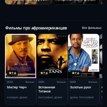
Фильмы про афроамериканцев
Все фильмы
7.6
7.8
7.6
2016
Фильм
2000
Фильм
2009
Фильм
198
Мистер Черч
Вспоминая
Золотые руки
Сме
Титанов
ор
комедия, драма
биография, драма
драма, биография
бое