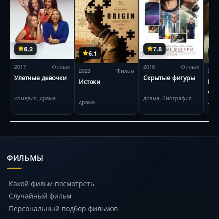
6.2
7.8
6.1
2017
Фильм
2016
Фильм
2023
Фильм
202
Улетные девочки
Скрытые фигуры
Истоки
Все
дор
как
комедия, драма
драма, биография
драма
дра
ФИЛЬМЫ
Какой фильм посмотреть
Случайный фильм
Персональный подбор фильмов