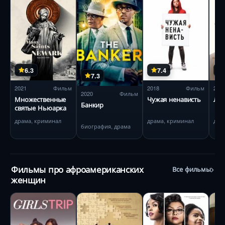
6.3
7.4
7.3
2021
Фильм
2018
Фильм
201
2020
Фильм
Множественные
Чужая ненависть
Луч
Банкир
святые Ньюарка
драма, криминал
драма, криминал
дра
биография, драма
Фильмы про афроамериканских
Все фильмы
женщин