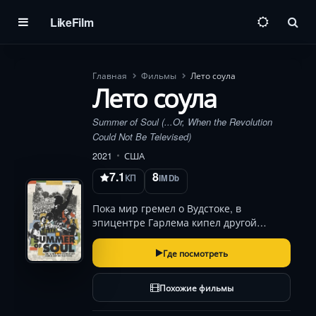
LikeFilm
Пои
Главная
Фильмы
Лето соула
Лето соула
Summer of Soul (...Or, When the Revolution
Could Not Be Televised)
2021
США
7.1
8
КП
IMDb
Пока мир гремел о Вудстоке, в
эпицентре Гарлема кипел другой
исторический фестиваль. 300 тысяч
человек, лишенных голоса в обществе,
Где посмотреть
нашли силу в музыке: соул, фанк и
госпел Нины Симон, Стиви Уандера и
Похожие фильмы
Би Би Кинга стали г…