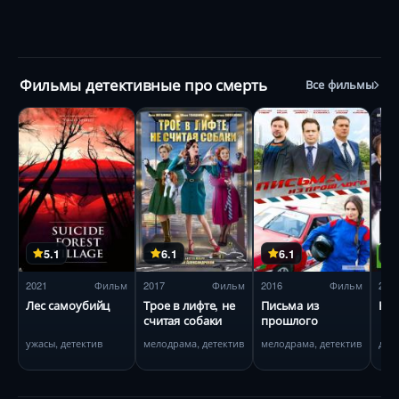
Фильмы детективные про смерть
Все фильмы
5.1
6.1
6.1
2021
Фильм
2017
Фильм
2016
Фильм
201
Лес самоубийц
Трое в лифте, не
Письма из
Ко
считая собаки
прошлого
ужасы, детектив
мелодрама, детектив
мелодрама, детектив
дра