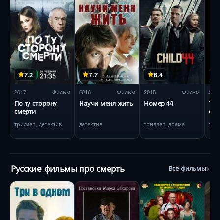
7.2
7.7
6.4
2017
Фильм
2016
Фильм
2015
Фильм
200
По ту сторону
Научи меня жить
Номер 44
Тот
смерти
све
триллер, детектив
детектив
триллер, драма
три
Русские фильмы про смерть
Все фильмы