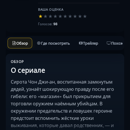
ВАША ОЦЕНКА
★
★
★
★
★
★
★
★
★
★
Голосов:
98
Обзор
Где посмотреть
Трейлер
Похожие 
ОБЗОР
О сериале
Сирота Чон Джи-ан, воспитанная замкнутым
дядей, узнаёт шокирующую правду после его
гибели: его «магазин» был прикрытием для
торговли оружием наёмным убийцам. В
окружении предательств и ловушек героине
предстоит вспомнить жёсткие уроки
выживания, которые давал родственник, — и