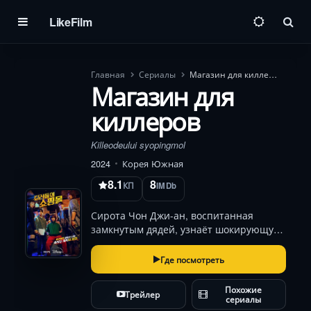
LikeFilm
Пои
Главная
Сериалы
Магазин для киллеров
Магазин для
киллеров
Killeodeului syopingmol
2024
Корея Южная
8.1
8
КП
IMDb
Сирота Чон Джи-ан, воспитанная
замкнутым дядей, узнаёт шокирующую
правду после его гибели: его «магазин»
был прикрытием для торговли оружием
Где посмотреть
наёмным убийцам. В окружении
предательств и ловушек героине
Похожие
Трейлер
предстоит вспомнить…
сериалы