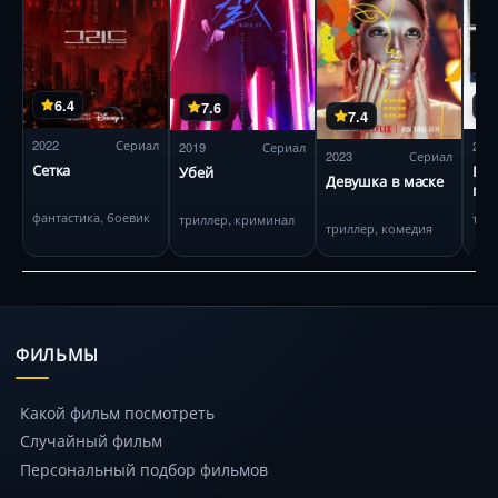
6.4
7.6
7.4
2022
Сериал
202
2019
Сериал
2023
Сериал
Сетка
Гол
Убей
Девушка в маске
пов
каз
фантастика, боевик
три
триллер, криминал
триллер, комедия
ФИЛЬМЫ
Какой фильм посмотреть
Случайный фильм
Персональный подбор фильмов