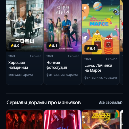
8.0
8.1
5.4
2024
Сериал
2024
Сериал
202
2024
Сериал
Хорошая
Ночная
Кор
Larva: Личинки
напарница
фотостудия
на Марсе
комедия, драма
фэнтези, мелодрама
ком
фантастика, комедия
Сериалы дорамы про маньяков
Все сериалы