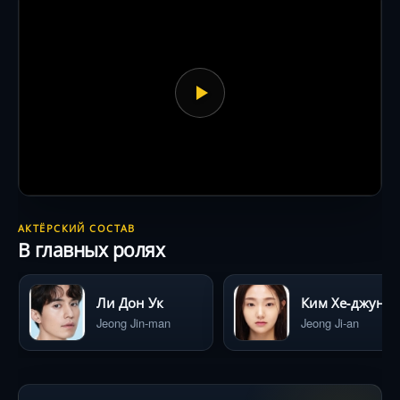
АКТЁРСКИЙ СОСТАВ
В главных ролях
Ли Дон Ук
Ким Хе-джун
Jeong Jin-man
Jeong Ji-an