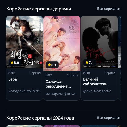
Корейские сериалы дорамы
Все сериалы
8.0
7.1
8.1
2012
Сериал
2018
Сериал
201
2021
Сериал
Вера
Великий
Что
Однажды
соблазнитель
сек
разрушение
постучалось в
мелодрама, фэнтези
драма, мелодрама
мел
мелодрама, фэнтези
мою дверь
Корейские сериалы 2024 года
Все сериалы