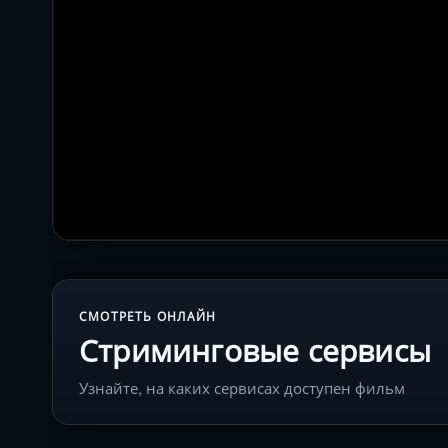
СМОТРЕТЬ ОНЛАЙН
Стриминговые сервисы
Узнайте, на каких сервисах доступен фильм