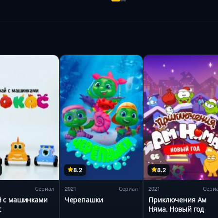
8.2
8.2
Сериал
2021
Сериал
2021
Сери
й с машинками
Черепашки
Приключения Ам
с
Няма. Новый год