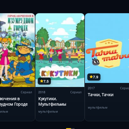
7.9
7.5
2017
Сери
Сериал
2018
Сериал
Тачки, Тачки
лючения в
Кукутики.
рудном Городе
Мультфильмы
мультфильм
фильм
мультфильм