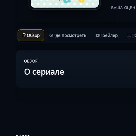
ВАША ОЦЕН
Обзор
Где посмотреть
Трейлер
П
ОБЗОР
О сериале