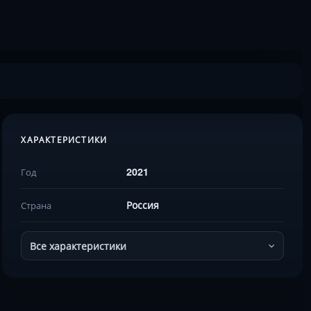
ХАРАКТЕРИСТИКИ
2021
Год
Россия
Страна
Все характеристики