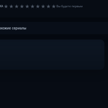
★
★
★
★
★
★
★
★
★
★
КА
Вы будете первым
охожие сериалы