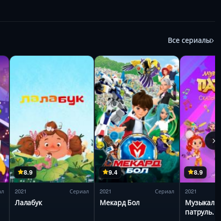
Все сериалы
8.9
9.4
8.9
ал
2021
Сериал
2021
Сериал
2021
Лалабук
Мекард Бол
Музыкаль
патруль. 
песни