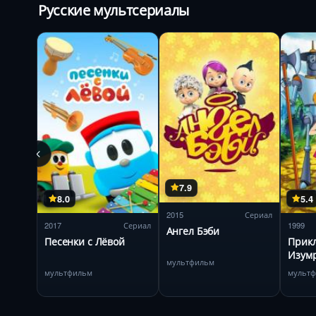
Русские мультсериалы
7.9
8.0
5.4
2015
Сериал
2017
Сериал
1999
Ангел Бэби
Песенки с Лёвой
Прик
Изум
мультфильм
мультфильм
мульт