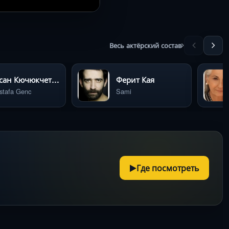
Весь актёрский состав
Хасан Кючюкчетин
Ферит Кая
stafa Genc
Sami
Где посмотреть