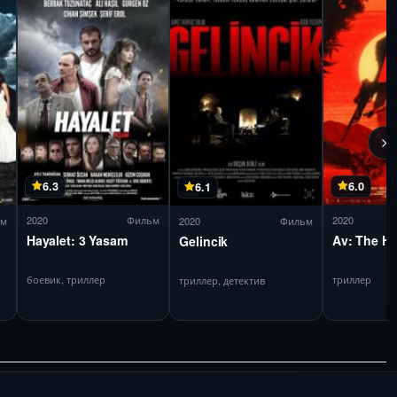
6.3
6.0
6.1
2020
Фильм
2020
ьм
2020
Фильм
Hayalet: 3 Yasam
Av: The H
Gelincik
боевик, триллер
триллер
триллер, детектив