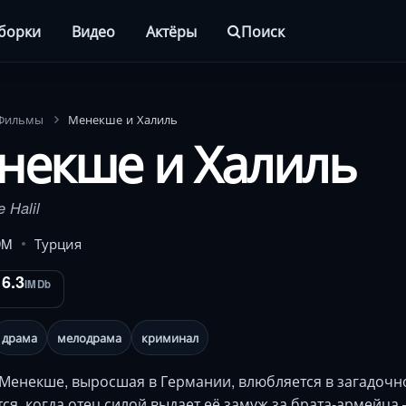
борки
Видео
Актёры
Поиск
Фильмы
Менекше и Халиль
некше и Халиль
 Halil
9M
Турция
6.3
IMDb
драма
мелодрама
криминал
 Менекше, выросшая в Германии, влюбляется в загадочно
ся, когда отец силой выдает её замуж за брата-армейца