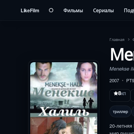
LikeFilm
Фильмы
Сериалы
Под
Главная
Ме
Menekse ile
2007
PT
8
КП
триллер
20-летняя
мир рушит