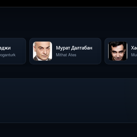
вджи
Мурат Далтабан
oganturk
Mithat Ates
Mu