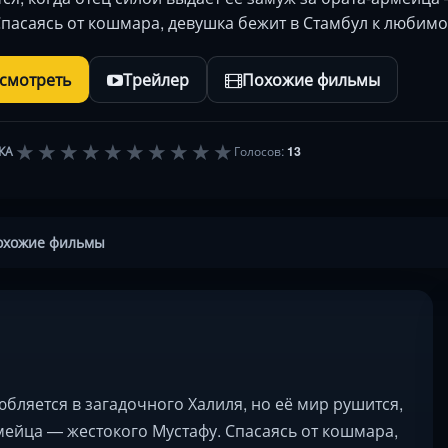
Спасаясь от кошмара, девушка бежит в Стамбул к любим
осмотреть
Трейлер
Похожие фильмы
★
★
★
★
★
★
★
★
★
★
КА
Голосов:
13
охожие фильмы
бляется в загадочного Халиля, но её мир рушится,
рмейца — жестокого Мустафу. Спасаясь от кошмара,