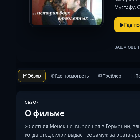
Мустафу. 
Где п
ВАША ОЦЕН
Обзор
Где посмотреть
Трейлер
П
ОБЗОР
О фильме
20-летняя Менекше, выросшая в Германии, влю
когда отец силой выдает её замуж за брата-а