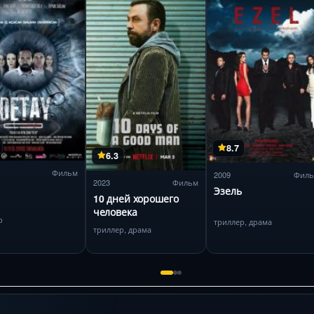
8.7
6.3
Фильм
2009
Фил
2023
Фильм
Эзель
10 дней хорошего
человека
р
триллер, драма
триллер, драма