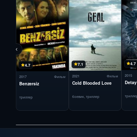
4.7
7.1
4.7
2015
2021
Фильм
2017
Фильм
Detay
Cold Blooded Love
Benzersiz
трилле
боевик, триллер
триллер