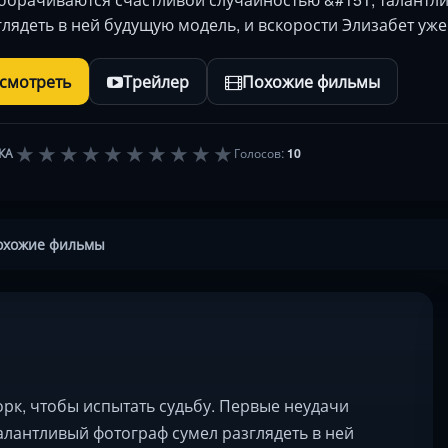
глядеть в ней будущую модель, и вскорости Элизабет уж
осмотреть
Трейлер
Похожие фильмы
★
★
★
★
★
★
★
★
★
★
КА
Голосов:
10
охожие фильмы
рк, чтобы испытать судьбу. Первые неудачи
лантливый фотограф сумел разглядеть в ней