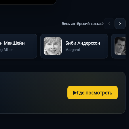
Весь актёрский состав
эн МакШейн
Биби Андерссон
g Miller
Margaret
Где посмотреть