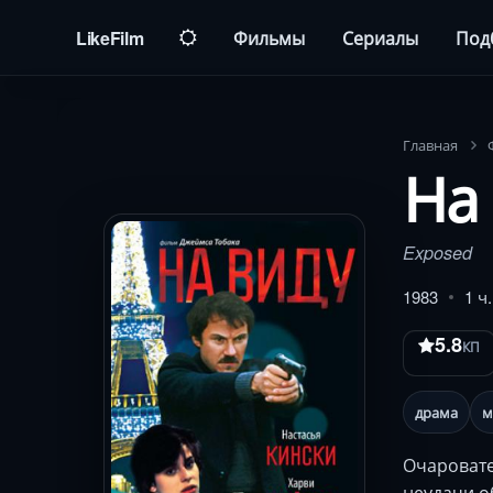
LikeFilm
Фильмы
Сериалы
Под
Главная
На
Exposed
1983
1 ч
5.8
КП
драма
м
Очаровате
неудачи о