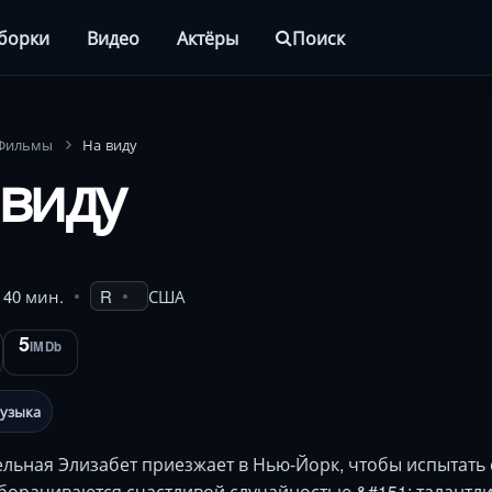
борки
Видео
Актёры
Поиск
Фильмы
На виду
 виду
. 40 мин.
R
США
5
IMDb
узыка
льная Элизабет приезжает в Нью-Йорк, чтобы испытать 
борачиваются счастливой случайностью &#151; талантл