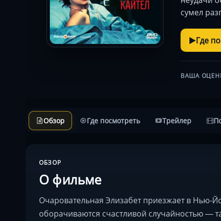
сумел раз
Где п
ВАША ОЦЕН
Обзор
Где посмотреть
Трейлер
П
ОБЗОР
О фильме
Очаровательная Элизабет приезжает в Нью-Йо
оборачиваются счастливой случайностью — та