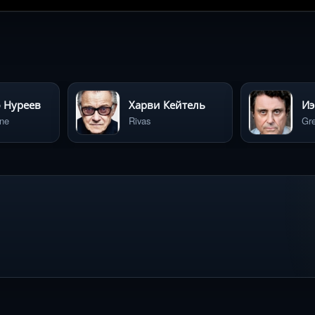
 Нуреев
Харви Кейтель
И
ine
Rivas
Gre