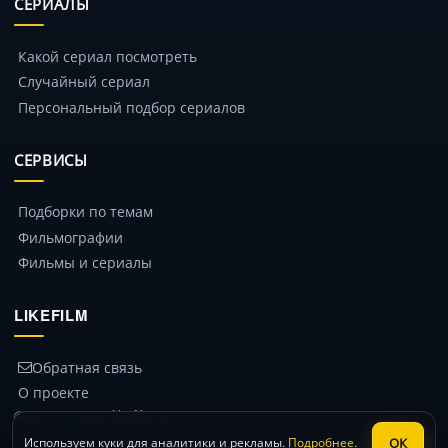
СЕРИАЛЫ
Какой сериал посмотреть
Случайный сериал
Персональный подбор сериалов
СЕРВИСЫ
Подборки по темам
Фильмографии
Фильмы и сериалы
LIKEFILM
Обратная связь
О проекте
© 2014 – 2026 likefilm.ru
Политика конфиденциальности
ОК
Используем куки для аналитики и рекламы.
Подробнее
.