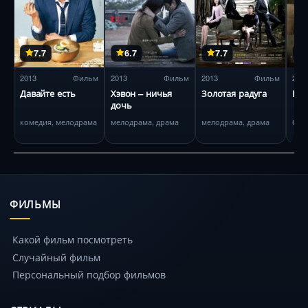
7.7
6.7
7.7
2013
Фильм
2013
Фильм
2013
Фильм
201
Давайте есть
Хэвон – ничья
Золотая радуга
Бер
дочь
комедия, мелодрама
мелодрама, драма
мелодрама, драма
бое
ФИЛЬМЫ
Какой фильм посмотреть
Случайный фильм
Персональный подбор фильмов