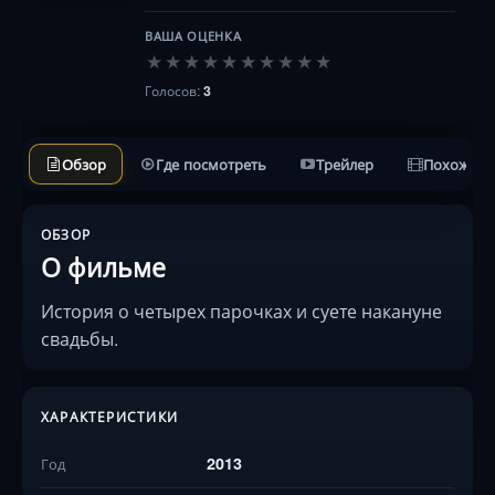
ВАША ОЦЕНКА
★
★
★
★
★
★
★
★
★
★
Голосов:
3
Обзор
Где посмотреть
Трейлер
Похожие 
ОБЗОР
О фильме
История о четырех парочках и суете накануне
свадьбы.
ХАРАКТЕРИСТИКИ
2013
Год