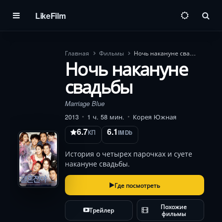
LikeFilm
Пои
Главная
Фильмы
Ночь накануне свадьбы
Ночь накануне
свадьбы
Marriage Blue
2013
1 ч. 58 мин.
Корея Южная
6.7
6.1
КП
IMDb
История о четырех парочках и суете
накануне свадьбы.
Где посмотреть
Похожие
Трейлер
фильмы