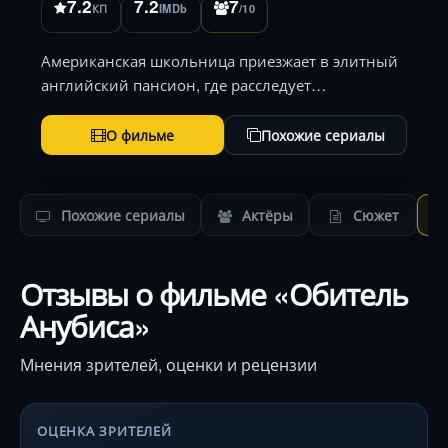
7.2
7.2
7
КП
IMDb
/10
Американская школьница приезжает в элитный
английский пансион, где расследует
исчезновение ученицы и древние египетские
тайны, спрятанные в стенах особняка. 149
О фильме
Похожие сериалы
символов
Похожие сериалы
Актёры
Сюжет
Отзывы о фильме «Обитель
Анубиса»
Мнения зрителей, оценки и рецензии
ОЦЕНКА ЗРИТЕЛЕЙ