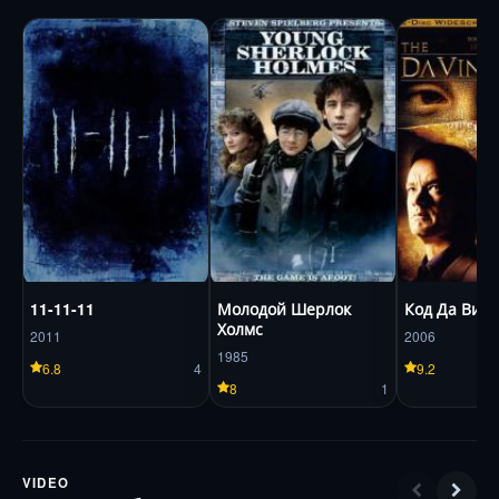
11-11-11
Молодой Шерлок
Код Да Вин
Холмс
2011
2006
1985
6.8
4
9.2
8
1
VIDEO