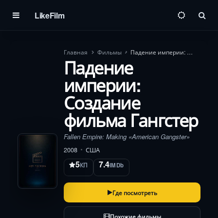
LikeFilm
Пои
Главная
Фильмы
Падение империи: Создание фильма Гангстер
Падение
империи:
Создание
фильма Гангстер
Fallen Empire: Making «American Gangster»
2008
США
5
7.4
КП
IMDb
Где посмотреть
Похожие фильмы