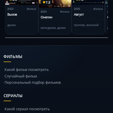
7.2
2023
Фильм
2025
Фильм
2024
Фильм
202
Вызов
Август
Онегин
Сне
драма
триллер, военный
мелодрама, драма
дра
ФИЛЬМЫ
Какой фильм посмотреть
Случайный фильм
Персональный подбор фильмов
СЕРИАЛЫ
Какой сериал посмотреть