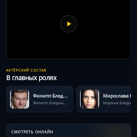
АКТЁРСКИЙ СОСТАВ
В главных ролях
Филипп Бледный
Мирослав
Филипп Бледный (глава семейства)
Марина Бледна
СМОТРЕТЬ ОНЛАЙН