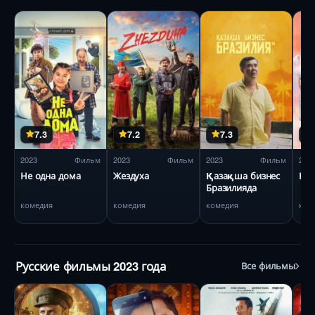
7.3
7.2
7.3
2023
Фильм
2023
Фильм
2023
Фильм
202
Не одна дома
Жездуха
Қазақша бизнес
Кел
Бразилияда
комедия
комедия
комедия
ком
Русские фильмы 2023 года
Все фильмы