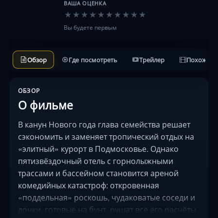
ВАША ОЦЕНКА
★
★
★
★
★
★
★
★
★
★
Вы будете первым
Обзор
Где посмотреть
Трейлер
Похожие 
ОБЗОР
О фильме
В канун Нового года глава семейства решает
сэкономить и заменяет тропический отдых на
«элитный» курорт в Подмосковье. Однако
пятизвёздочный отель с горнолыжными
трассами и бассейном становится ареной
комедийных катастроф: откровенная
«поддельная» роскошь, чудаковатые соседи и
дочки, готовые на бунт, рушат все его расчёты.