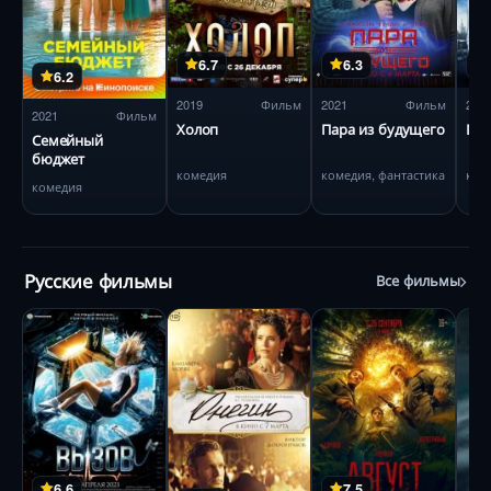
6.7
6.3
6.2
2019
Фильм
2021
Фильм
201
2021
Фильм
Холоп
Пара из будущего
При
Семейный
бюджет
комедия
комедия, фантастика
ком
комедия
Русские фильмы
Все фильмы
6.6
7.5