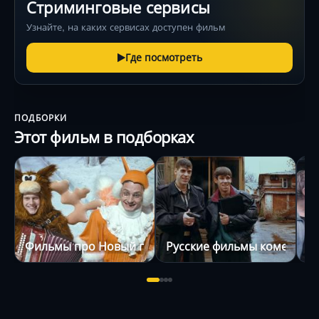
Стриминговые сервисы
Узнайте, на каких сервисах доступен фильм
Где посмотреть
ПОДБОРКИ
Этот фильм в подборках
Фильмы про Новый год и Рождество
Русские фильмы комедии
Ф