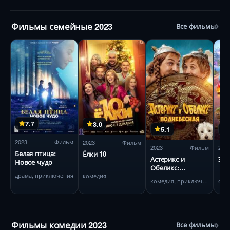
Фильмы семейные 2023
Все фильмы
7.7
3.0
5.1
2023
Фильм
2023
Фильм
2023
Фильм
202
Белая птица:
Ёлки 10
Астерикс и
Эле
Новое чудо
Обеликс:
драма, приключения
комедия
Поднебесная
комедия, приключения
фан
Фильмы комедии 2023
Все фильмы