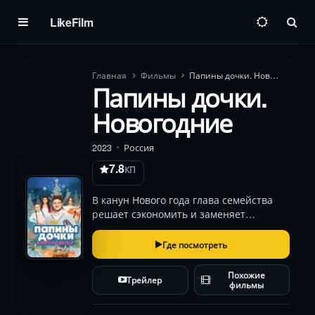
LikeFilm
Пои
Главная
Фильмы
Папины дочки. Новогодние
Папины дочки.
Новогодние
2023
Россия
7.8
КП
В канун Нового года глава семейства
решает сэкономить и заменяет
тропический отдых на «элитный»
курорт в Подмосковье. Однако
Где посмотреть
пятизвёздочный отель с
горнолыжными трассами и бассейном
Похожие
Трейлер
становится ареной комедийных
фильмы
катастроф…