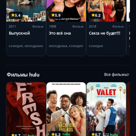
5.4
5.9
6.2
2011
Фильм
1998
Фильм
2018
Фильм
199
Выпускной
Это всё она
Секса не будет!!!
Все
Мэ
комедия, мелодрама
мелодрама, комедия
комедия
ком
Фильмы hulu
Все фильмы
6.3
6.7
6.7