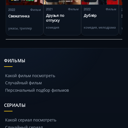
2021
Фильм
2022
Фильм
2022
Фильм
202
Друзья по
Дублёр
Свежатинка
Зад
отпуску
комедия
комедия, мелодрама
ужасы, триллер
три
ФИЛЬМЫ
Какой фильм посмотреть
Случайный фильм
Персональный подбор фильмов
СЕРИАЛЫ
Какой сериал посмотреть
Случайный сериал