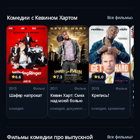
Комедии с Кевином Хартом
Все фильмы
6.6
7.3
6.0
201
2015
Фильм
2011
Фильм
2015
Фильм
Что
Шафер напрокат
Кевин Харт: Смех
Крепись!
биз
над моей болью
ком
комедия
комедия, документальный
комедия, криминал
Фильмы комедии про выпускной
Все фильмы