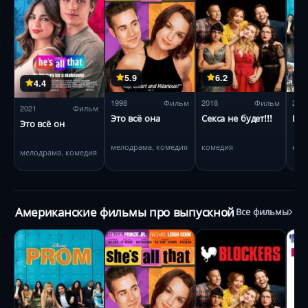
5.9
6.2
4.4
1998
Фильм
2018
Фильм
201
2021
Фильм
Это всё она
Секса не будет!!!
Вып
Это всё он
мелодрама, комедия
комедия
ком
мелодрама, комедия
Американские фильмы про выпускной
Все фильмы