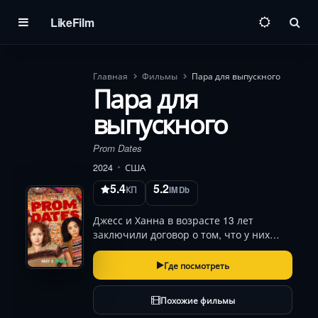
LikeFilm
Пои
Главная
Фильмы
Пара для выпускного
Пара для
выпускного
Prom Dates
2024
США
5.4
5.2
КП
IMDb
Джесс и Ханна в возрасте 13 лет
заключили договор о том, что у них
будет идеальный выпускной, но за 24
часа до знаменательного события все
Где посмотреть
рушится, когда они расстаются со
своими спутниками. Теперь у них есть
Похожие фильмы
одна ночь, …