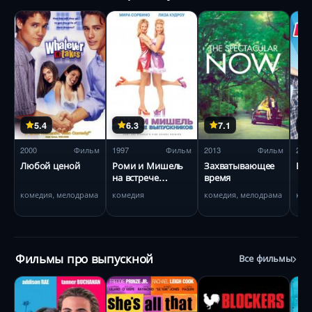
5.4
6.3
7.1
2000
Фильм
1997
Фильм
2013
Фильм
201
Любой ценой
Роми и Мишель
Захватывающее
Бун
на встрече
время
выпускников
комедия, мелодрама
комедия
комедия, мелодрама
ком
Фильмы про выпускной
Все фильмы