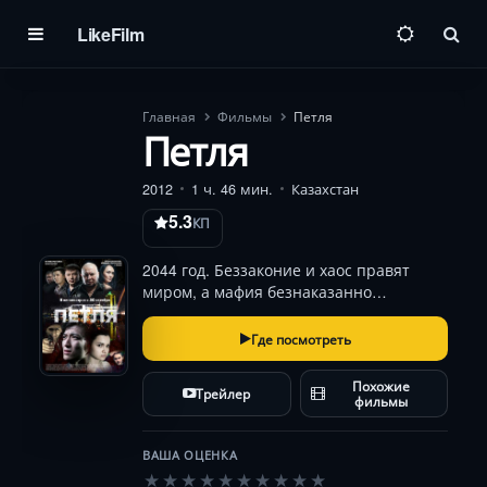
LikeFilm
Пои
Главная
Фильмы
Петля
Петля
2012
1 ч. 46 мин.
Казахстан
5.3
КП
2044 год. Беззаконие и хаос правят
миром, а мафия безнаказанно
устраняет неугодных с помощью
«луперов» — киллеров,
Где посмотреть
ликвидирующих жертв, отправленных
из будущего. Один из них, Джо,
Похожие
Трейлер
сталкивается с невыполнимой миссией:
фильмы
его…
ВАША ОЦЕНКА
★
★
★
★
★
★
★
★
★
★