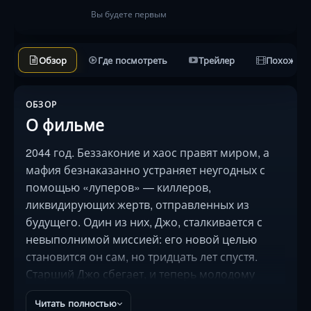
Вы будете первым
Обзор
Где посмотреть
Трейлер
Похожие 
ОБЗОР
О фильме
2044 год. Беззаконие и хаос правят миром, а
мафия безнаказанно устраняет неугодных с
помощью «луперов» — киллеров,
ликвидирующих жертв, отправленных из
будущего. Один из них, Джо, сталкивается с
невыполнимой миссией: его новой целью
становится он сам, но тридцать лет спустя.
Старший Джо сбегает, и теперь молодому
придётся охотиться на собственное будущее,
Читать полностью
чтобы выжить. Брюс Уиллис и Джозеф Гордон-