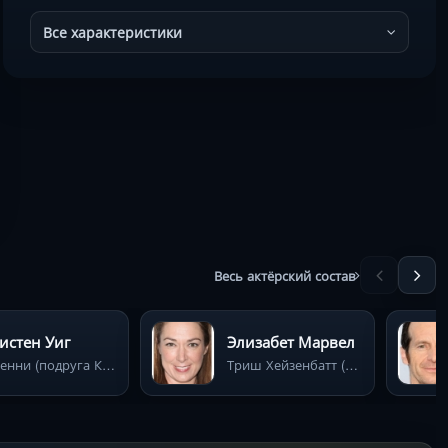
Все характеристики
Весь актёрский состав
истен Уиг
Элизабет Марвел
Дженни (подруга Кенни)
Триш Хейзенбатт (жена Рика)