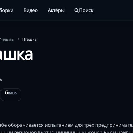
борки
Видео
Актёры
Поиск
Фильмы
Пташка
ашка
А
5
IMDb
ебе оборачивается испытанием для трёх предпринимате
чный визионер Куртис, циничный инженер Рик и наивны