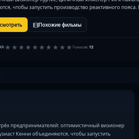
тся, чтобы запустить производство реактивного пояса.
осмотреть
Похожие фильмы
★
★
★
★
★
★
★
★
★
★
КА
Голосов:
12
ы
 трёх предпринимателей: оптимистичный визионер
узиаст Кенни объединяются, чтобы запустить