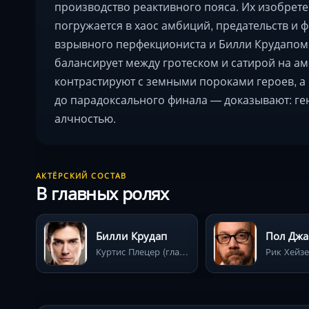
производство реактивного пояса. Их изобрете
погружается в хаос амбиций, предательств и 
взрывного перфекциониста и Билли Крудапом 
балансирует между гротеском и сатирой на а
контрастируют с земными пороками героев, 
до парадоксального финала — доказывают: ге
алчностью.
АКТЁРСКИЙ СОСТАВ
В главных ролях
Билли Крудап
Пол Джа
Куртис Плецер (главный визионер и инициатор создания реактивного пояса)