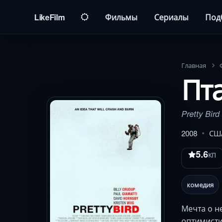
LikeFilm
Фильмы
Сериалы
Под
Главная
Пт
Pretty Bird
2008
СШ
5.6
КП
комедия
Мечта о н
оптимисти