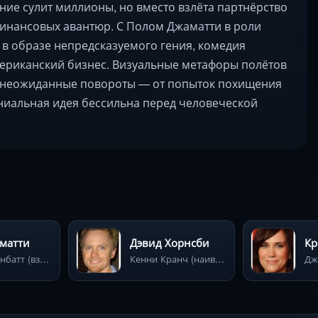
ние сулит миллионы, но вместо взлёта партнёрство
финансовых авантюр. С Полом Джаматти в роли
в образе непредсказуемого гения, комедия
мериканский бизнес. Визуальные метафоры полётов
а неожиданные повороты — от попыток похищения
ниальная идея бессильна перед человеческой
матти
Дэвид Хорнсби
Кр
Рик Хейзенбатт (взрывной и циничный инженер-перфекционист)
Кенни Кранч (наивный и неудачливый энтузиаст, третий партнер)