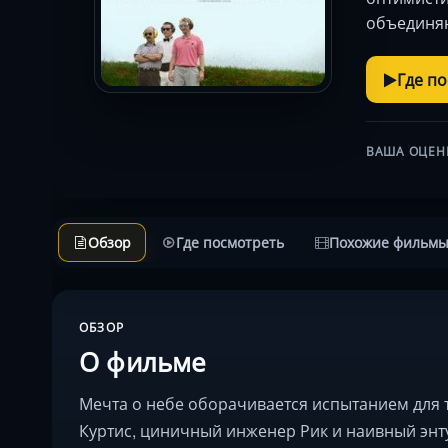
объединяю
Где п
ВАША ОЦЕН
Обзор
Где посмотреть
Похожие фильм
ОБЗОР
О фильме
Мечта о небе оборачивается испытанием для
Куртис, циничный инженер Рик и наивный энт