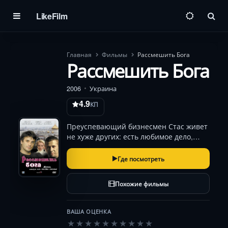
LikeFilm
Пои
Главная
Фильмы
Рассмешить Бога
Рассмешить Бога
2006
Украина
4.9
КП
Преуспевающий бизнесмен Стас живет
не хуже других: есть любимое дело,
есть свой магазин, есть друзья, жена —
все идет как надо. Но вот однажды, Стас
Где посмотреть
садится на поезд, где его избивают,
грабят, а после и вовсе сбрасывают …
Похожие фильмы
ВАША ОЦЕНКА
★
★
★
★
★
★
★
★
★
★