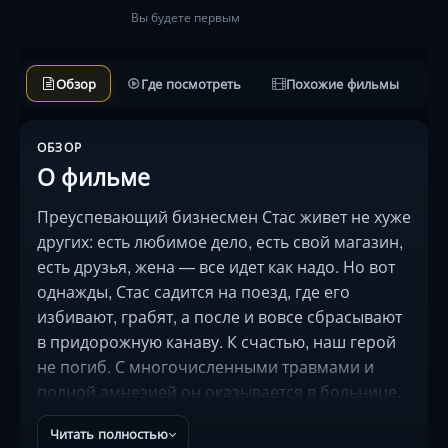
Вы будете первым
Обзор
Где посмотреть
Похожие фильмы
ОБЗОР
О фильме
Преуспевающий бизнесмен Стас живет не хуже
других: есть любимое дело, есть свой магазин,
есть друзья, жена — все идет как надо. Но вот
однажды, Стас садится на поезд, где его
избивают, грабят, а после и вовсе сбрасывают
в придорожную канаву. К счастью, наш герой
не погиб. С многочисленными травмами и
полной амнезией он оказывается в больнице.
\n\nЖена Стаса Светлана, разбирая вещи
Читать полностью
супруга, неожиданно находит фотографии, на