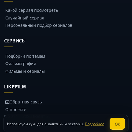
Какой сериал посмотреть
Случайный сериал
Персональный подбор сериалов
СЕРВИСЫ
Подборки по темам
Фильмографии
Фильмы и сериалы
LIKEFILM
Обратная связь
О проекте
© 2014 – 2026 likefilm.ru
Политика конфиденциальности
ОК
Используем куки для аналитики и рекламы.
Подробнее
.