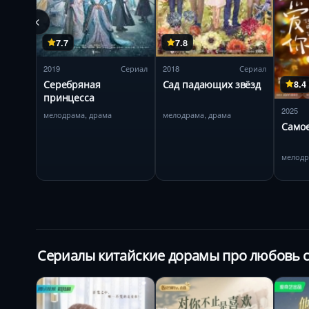
7.7
7.8
2019
Сериал
2018
Сериал
Серебряная
Сад падающих звёзд
8.4
принцесса
2025
мелодрама, драма
мелодрама, драма
Само
мелод
Сериалы китайские дорамы про любовь 