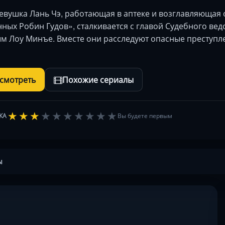
евушка Лань Чэ, работающая в аптеке и возглавляющая 
ных Робин Гудов», сталкивается с главой Судебного ве
м Лоу Минъе. Вместе они расследуют опасные преступл
осмотреть
Похожие сериалы
★
★
★
★
★
★
★
★
★
★
КА
Вы будете первым
ы