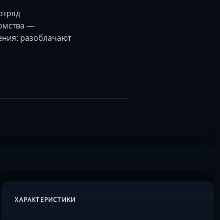
отряд
домства —
ения: разоблачают
ХАРАКТЕРИСТИКИ