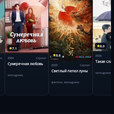
8.0
7.1
8.8
2020
ал
2024
Сериал
Такая сла
Сумеречная любовь
2023
Сериал
Светлый пепел луны
мелодрама
мелодрама
фэнтези, мелодрама