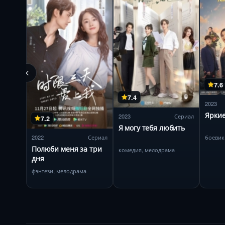
7.6
7.4
2023
Яркие
2023
Сериал
7.2
Я могу тебя любить
боевик
2022
Сериал
Полюби меня за три
комедия, мелодрама
дня
фэнтези, мелодрама