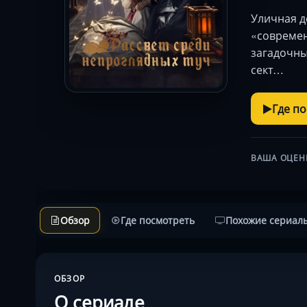
Уличная д
«современ
загадочны
сект…
Где п
ВАША ОЦЕН
Обзор
Где посмотреть
Похожие сериал
ОБЗОР
О сериале