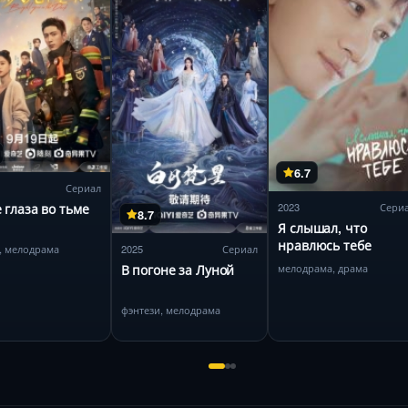
6.7
Сериал
2023
Сери
 глаза во тьме
8.7
Я слышал, что
нравлюсь тебе
, мелодрама
2025
Сериал
мелодрама, драма
В погоне за Луной
фэнтези, мелодрама