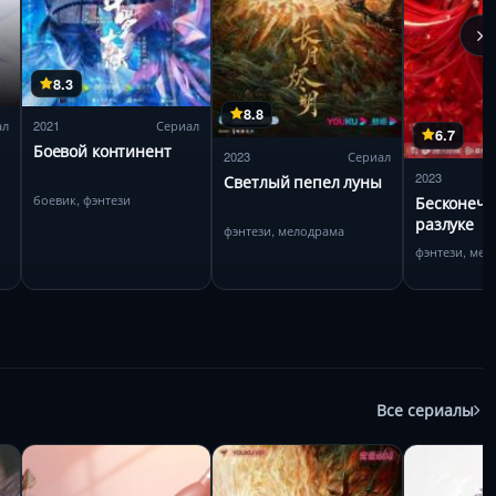
8.3
8.8
ал
2021
Сериал
6.7
Боевой континент
2023
Сериал
2023
Светлый пепел луны
боевик, фэнтези
Бесконечн
разлуке
фэнтези, мелодрама
фэнтези, мел
Все сериалы