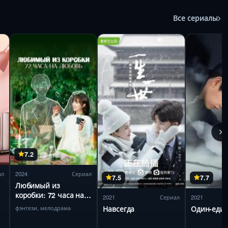
Все сериалы
7.2
ал
2024
Сериал
7.5
7.7
Любимый из
коробки: 72 часа на
2021
Сериал
2021
любовь
фэнтези, мелодрама
Навсегда
Один-еди