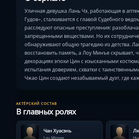
Уличная девушка Лань Чэ, работающая в апте
Гудов», сталкивается с главой Судебного вед
расследуют опасные преступления: разоблача
запрещенными веществами. Но их сотрудничес
обнаруживают общую трагедию из детства. Лан
восстановить память, а Лоу Минъе скрывает, ч
декорациях эпохи Цин с изысканными костюм
испытания доверием, схватки с таинственными
Чжао Цин создают незабываемый дуэт, где ка
АКТЁРСКИЙ СОСТАВ
В главных ролях
Чан Хуасэнь
Лю
Lou Mingye
Hu