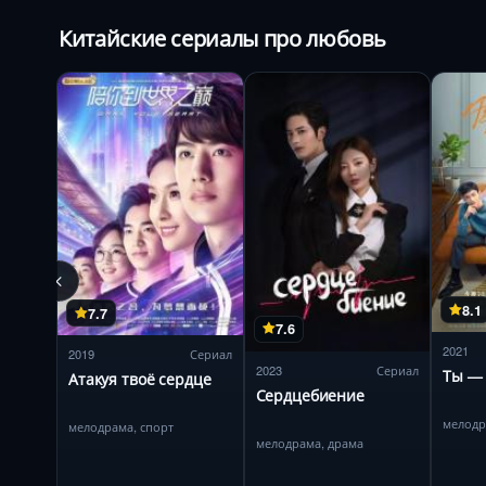
Китайские сериалы про любовь
8.1
7.7
7.6
2021
2019
Сериал
2023
Сериал
Ты — 
Атакуя твоё сердце
Сердцебиение
мелод
мелодрама, спорт
мелодрама, драма