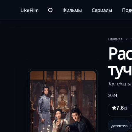
LikeFilm
Фильмы
Сериалы
Под
Главная
Ра
туч
Tan qing a
2024
7.8
КП
детектив