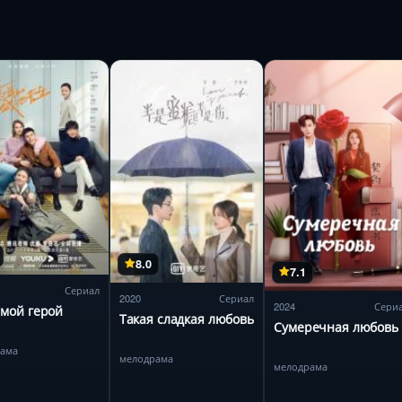
8.0
7.1
Сериал
2020
Сериал
2024
Сери
мой герой
Такая сладкая любовь
Сумеречная любовь
рама
мелодрама
мелодрама