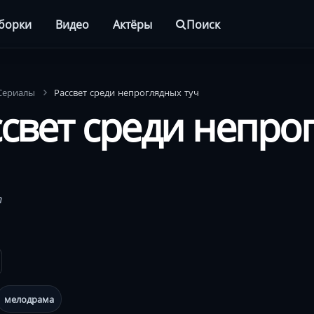
борки
Видео
Актёры
Поиск
Сериалы
Рассвет среди непроглядных туч
ссвет среди непро
n
мелодрама