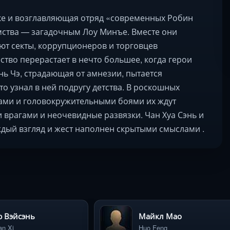
ке и возглавляющая отряд «современных Робин
омства — загадочным Лоу Минъе. Вместе они
ют секты, коррупционеров и торговцев
тво перерастает в нечто большее, когда герои
ь Чэ, страдающая от амнезии, пытается
то узнал в ней подругу детства. В роскошных
ами и головокружительными боями их ждут
 врагами и неочевидные развязки. Чан Хуа Сэнь и
ждый взгляд и жест наполнен скрытыми смыслами .
 Вэйсэнь
Майкл Мао
an Xi
Huo Feng