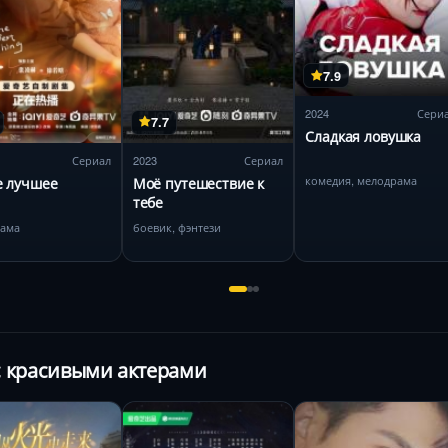
7.9
2024
Сери
7.7
Сладкая ловушка
Сериал
2023
Сериал
комедия, мелодрама
е лучшее
Моё путешествие к
тебе
рама
боевик, фэнтези
с красивыми актерами