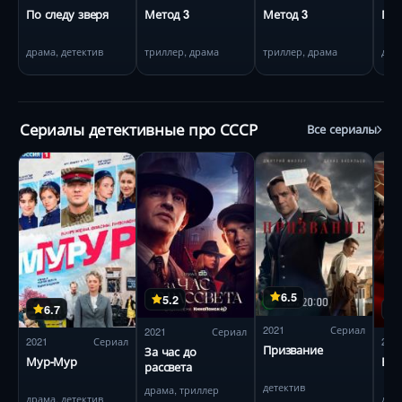
По следу зверя
Метод 3
Метод 3
По 
драма, детектив
триллер, драма
триллер, драма
драм
Сериалы детективные про СССР
Все сериалы
6.5
5.2
6.7
2021
Сериал
2021
Сериал
2021
Сериал
202
Призвание
За час до
Мур-Мур
Вра
рассвета
детектив
драма, триллер
драма, детектив
драм