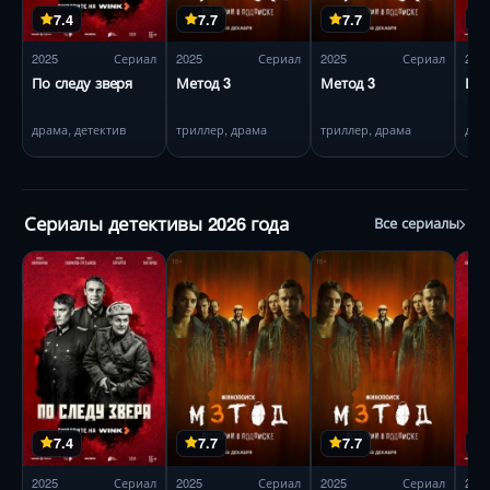
7.4
7.7
7.7
2025
Сериал
2025
Сериал
2025
Сериал
202
По следу зверя
Метод 3
Метод 3
По 
драма, детектив
триллер, драма
триллер, драма
драм
Сериалы детективы 2026 года
Все сериалы
7.4
7.7
7.7
2025
Сериал
2025
Сериал
2025
Сериал
202