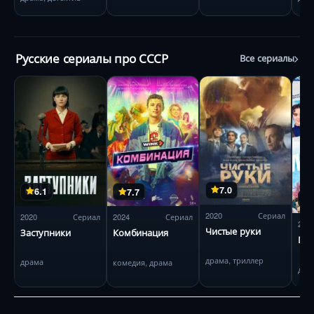
Русские сериалы про СССР
Все сериалы
7.0
6.1
7.7
2020
Сериал
2020
Сериал
2024
Сериал
202
Чистые руки
Заступники
Комбинация
Му
драма, триллер
драма
комедия, драма
драм