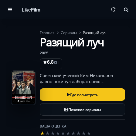
LikeFilm
Пои
Главная
Сериалы
Разящий луч
Разящий луч
2025
6.8
КП
Советский ученый Ким Никаноров
давно покинул лабораторию
нобелевского лауреата Басова,
погрузившись в рискованный мир
Где посмотреть
черного рынка. Но прошлое настигает:
полковник КГБ Симагин под угрозой
Похожие сериалы
тюрьмы вербует его для операции…
ВАША ОЦЕНКА
★
★
★
★
★
★
★
★
★
★