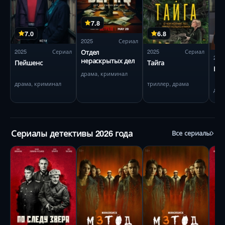
7.8
7.0
6.8
2025
Сериал
2025
Сериал
2025
Сериал
Отдел
202
нераскрытых дел
Пейшенс
Тайга
Ван
драма, криминал
драма, криминал
триллер, драма
дете
Сериалы детективы 2026 года
Все сериалы