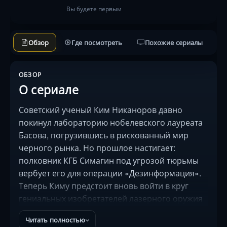
Вы будете первым
Обзор
Где посмотреть
Похожие сериалы
ОБЗОР
О сериале
Советский ученый Ким Никаноров давно
покинул лабораторию нобелевского лауреата
Басова, погрузившись в рискованный мир
черного рынка. Но прошлое настигает:
полковник КГБ Симагин под угрозой тюрьмы
вербует его для операции «Дезинформация».
Теперь Киму предстоит вновь войти в круг
гениальных изобретателей лазерного оружия
и стать «каналом утечки» ложных данных для
Читать полностью
ЦРУ. Однако его противник — харизматичная