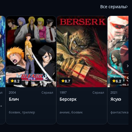
Все сериалы
8.2
8.7
6.2
ал
2004
Сериал
1997
Сериал
2021
Блич
Берсерк
Ясукэ
боевик, триллер
аниме, боевик
фантастика, 