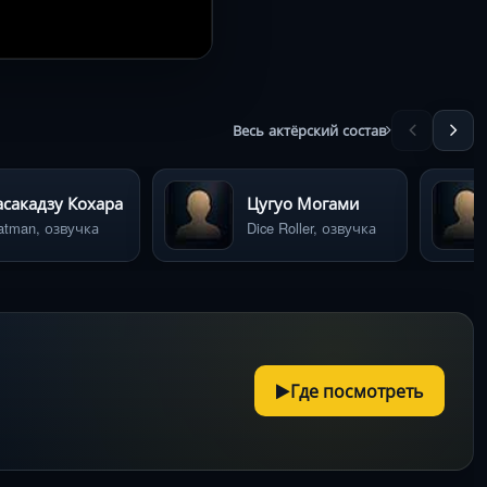
Весь актёрский состав
сакадзу Кохара
Цугуо Могами
atman, озвучка
Dice Roller, озвучка
Где посмотреть