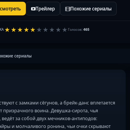
осмотреть
Трейлер
Похожие сериалы
★
★
★
★
★
★
★
★
★
★
КА
Голосов:
465
охожие сериалы
твуют с замками сёгунов, а брейк-данс вплетается
т призрачного воина. Девушка-сирота, чья
 ведёт за собой двух мечников-антиподов:
оэйры и молчаливого ронина, чьи очки скрывают