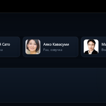
 Сато
Аяко Кавасуми
Ма
ка
Fuu, озвучка
Bo