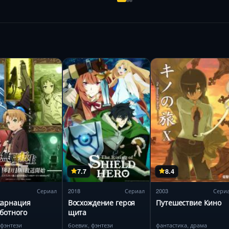
7.7
8.4
Сериал
2018
Сериал
2003
Сери
карнация
Восхождение героя
Путешествие Кино
ботного
щита
 фэнтези
боевик, фэнтези
фантастика, драма