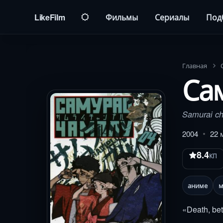
LikeFilm
Фильмы
Сериалы
Под
Главная
Са
Samurai c
2004
22 
8.4
КП
аниме
м
«Death, bet