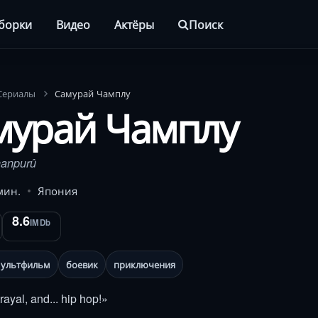
борки
Видео
Актёры
Поиск
Сериалы
Самурай Чамплу
мурай Чамплу
hanpurû
мин.
Япония
8.6
IMDb
ультфильм
боевик
приключения
rayal, and... hip hop!»