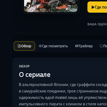
Где п
ВАША ОЦЕН
Обзор
Где посмотреть
Трейлер
П
ОБЗОР
О сериале
В альтернативной Японии, где граффити соседс
в самурайские поединки, трое странников ищу
одержимость едой rivaled лишь её упрямством,
импульсивного пирата с клинком в стиле кап