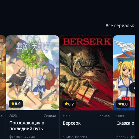
Все сериалы
8.9
8.7
8.0
2023
Сериал
ал
1997
Сериал
2009
Провожающая в
Берсерк
Сказка о х
последний путь
Фрирен
фэнтези, драма
аниме, боевик
боевик, фэнт