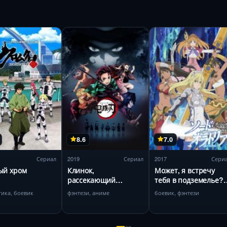
8.6
7.0
Сериал
2019
Сериал
2017
Сери
ый хром
Клинок,
Может, я встречу
рассекающий
тебя в подземелье?
демонов
Меч Оратории
тика, боевик
фэнтези, аниме
боевик, фэнтези