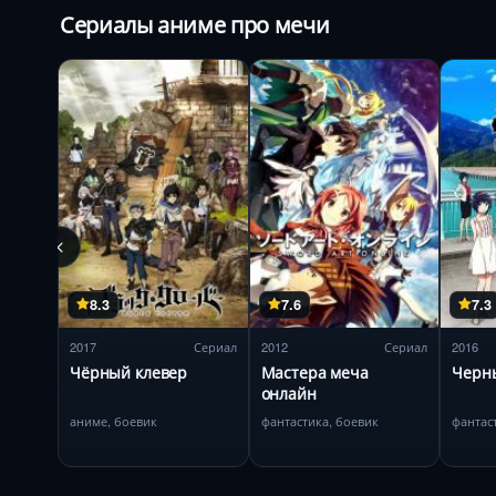
Сериалы аниме про мечи
8.3
7.6
7.3
2017
Сериал
2012
Сериал
2016
Чёрный клевер
Мастера меча
Черн
онлайн
аниме, боевик
фантастика, боевик
фантас