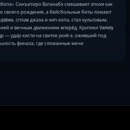
ибопа» Синъитиро Ватанабэ смешивает эпохи как
 до своего рождения, а бейсбольные биты ломают
jabes, сплав джаза и хип-хопа, стал культовым,
ией и вечным движением вперёд. Критики Variety
р — удар кисти на свитке укиё-э, оживший под
льность финала, где сломанные мечи