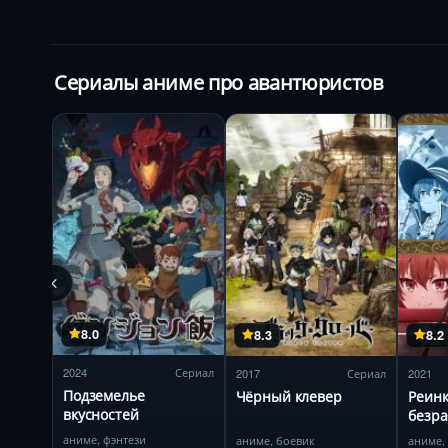
Сериалы аниме про авантюристов
8.0
8.3
8.2
2024
Сериал
2017
Сериал
2021
Подземелье
Чёрный клевер
Реин
вкусностей
безра
аниме, фэнтези
аниме, боевик
аниме,