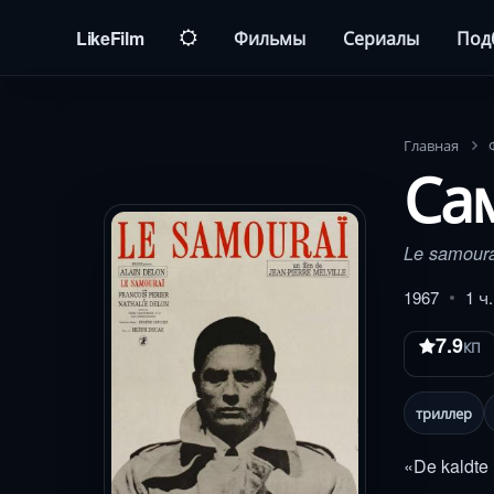
LikeFilm
Фильмы
Сериалы
Под
Главная
Са
Le samour
1967
1 ч
7.9
КП
триллер
«De kaldte