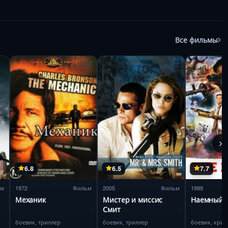
Все фильмы
6.8
6.5
7.7
ьм
1972
Фильм
2005
Фильм
1989
Механик
Мистер и миссис
Наемный 
Смит
боевик, триллер
боевик, триллер
боевик, кри