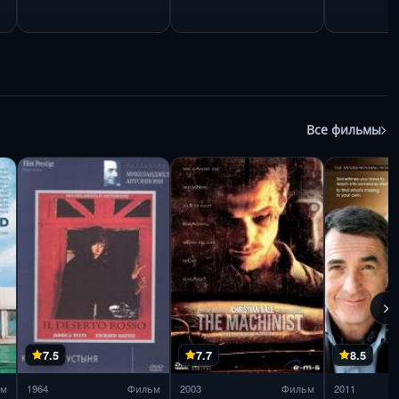
Все фильмы
7.5
7.7
8.5
ьм
1964
Фильм
2003
Фильм
2011