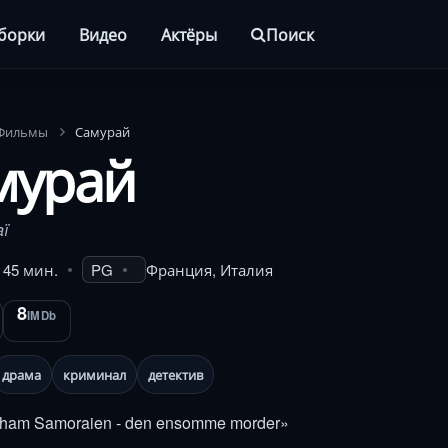
борки
Видео
Актёры
Поиск
Фильмы
Самурай
мурай
aï
. 45 мин.
PG
Франция, Италия
8
IMDb
драма
криминал
детектив
 ham Samoraien - den ensomme morder»