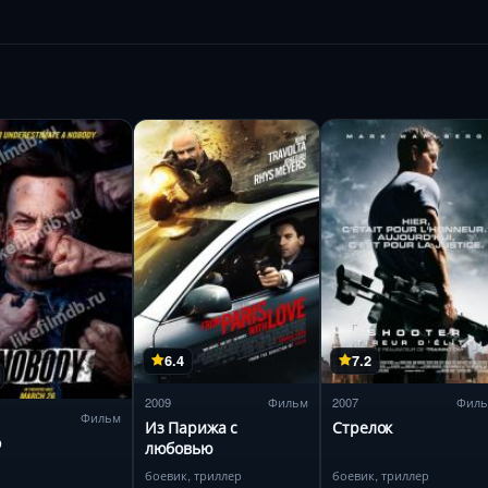
6.4
7.2
2009
Фильм
2007
Фил
Фильм
Из Парижа с
Стрелок
о
любовью
боевик, триллер
боевик, триллер