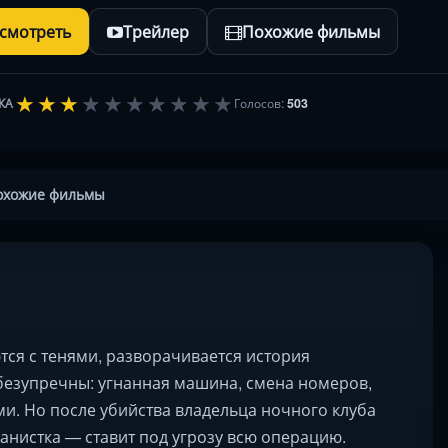
осмотреть
Трейлер
Похожие фильмы
★
★
★
★
★
★
★
★
★
★
КА
Голосов:
503
охожие фильмы
тся с тенями, разворачивается история
безупречны: угнанная машина, смена номеров,
и. Но после убийства владельца ночного клуба
анистка — ставит под угрозу всю операцию.