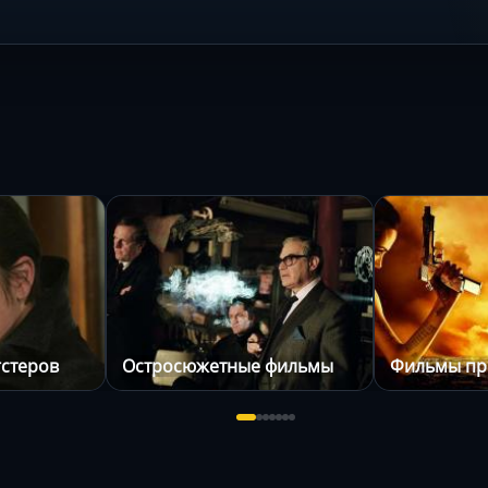
гстеров
Остросюжетные фильмы
Фильмы пр