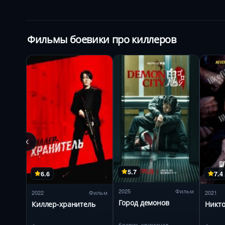
Фильмы боевики про киллеров
5.7
6.6
7.4
2025
Фильм
2022
Фильм
2021
Город демонов
Киллер-хранитель
Никт
боевик, криминал