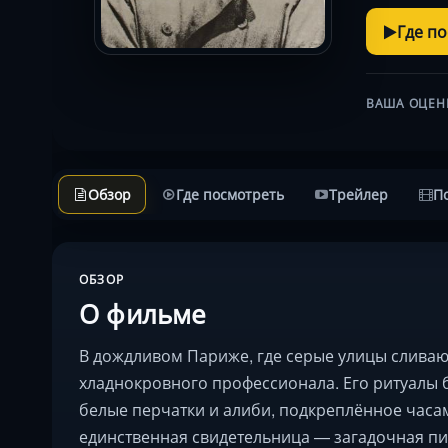
Где п
ВАША ОЦЕН
Обзор
Где посмотреть
Трейлер
П
ОБЗОР
О фильме
В дождливом Париже, где серые улицы сливаю
хладнокровного профессионала. Его ритуалы 
белые перчатки и алиби, подкреплённое часам
единственная свидетельница — загадочная пи