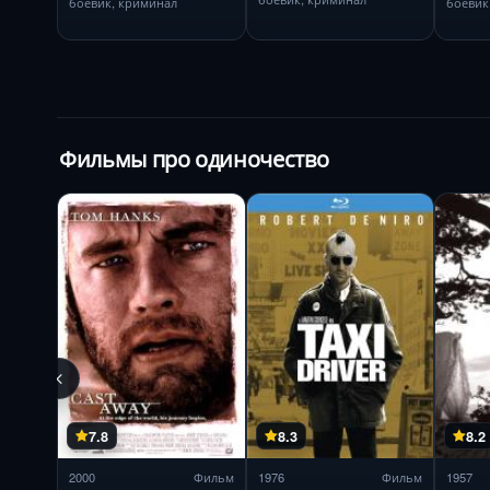
боевик, криминал
боевик
Фильмы про одиночество
7.8
8.3
8.2
2000
Фильм
1976
Фильм
1957