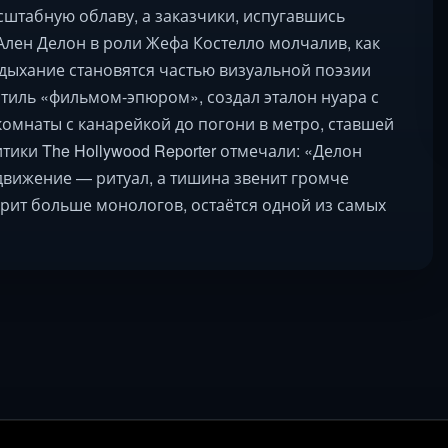
асштабную облаву, а заказчики, испугавшись
Ален Делон в роли Жефа Костелло молчалив, как
е дыхание становятся частью визуальной поэзии
тиль «фильмом-эпюром», создал эталон нуара с
омнаты с канарейкой до погони в метро, ставшей
итики The Hollywood Reporter отмечали: «Делон
 движение — ритуал, а тишина звенит громче
орит больше монологов, остаётся одной из самых