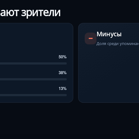
чают зрители
Минусы
Доля среди упоминан
50%
38%
13%