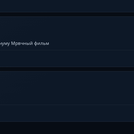
о чуму Мрвчный фильм