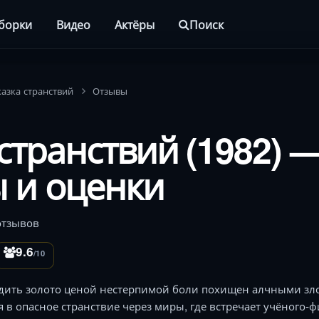
борки
Видео
Актёры
Поиск
казка странствий
Отзывы
странствий (1982) 
 и оценки
отзывов
9.6
/10
дить золото ценой нестерпимой боли похищен алчными зл
ся в опасное странствие через миры, где встречает учёного-