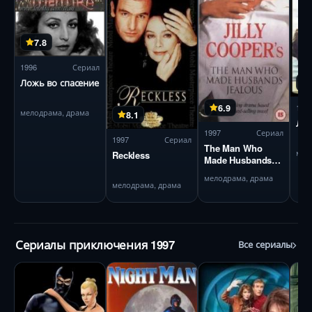
7.8
1996
Сериал
Ложь во спасение
6.9
199
мелодрама, драма
8.1
Лло
1997
Сериал
1997
Сериал
The Man Who
мел
Reckless
Made Husbands
Jealous
мелодрама, драма
мелодрама, драма
Сериалы приключения 1997
Все сериалы