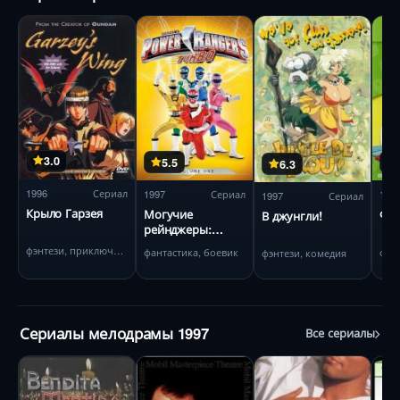
3.0
5.5
6.3
1996
Сериал
1997
Сериал
199
1997
Сериал
Крыло Гарзея
Могучие
Фр
В джунгли!
рейнджеры:
Турбо
фэнтези, приключения
фантастика, боевик
фэн
фэнтези, комедия
Сериалы мелодрамы 1997
Все сериалы