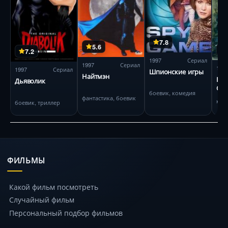
7.8
5.6
7.2
1997
Сериал
1997
Сериал
199
1997
Сериал
Шпионские игры
Найтмэн
Пр
Дьяволик
Сэм
боевик, комедия
Вол
фантастика, боевик
боевик, триллер
ФИЛЬМЫ
Какой фильм посмотреть
Случайный фильм
Персональный подбор фильмов