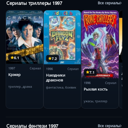
Сериалы триллеры 1997
Все сериалы
6.1
7.2
199
1997
Сериал
1996
Сериал
7.1
Лат
Крэкер
Наездники
адв
драконов
1996
Сериал
три
триллер, драма
фантастика, боевик
Рыхлая кость
ужасы, триллер
Сериалы фэнтези 1997
Все сериалы