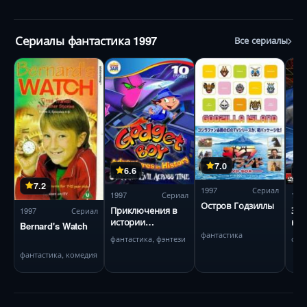
Сериалы фантастика 1997
Все сериалы
7.0
6.6
7.2
1997
Сериал
1997
Сериал
199
Остров Годзиллы
Приключения в
Эле
1997
Сериал
истории
ком
Bernard's Watch
мальчика
Ме
фантастика
фантастика, фэнтези
фан
Гаджета
фантастика, комедия