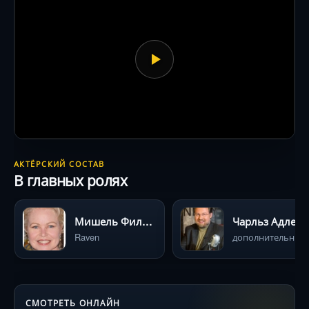
АКТЁРСКИЙ СОСТАВ
В главных ролях
Мишель Филлипс
Чарльз Адлер
Raven
дополн
СМОТРЕТЬ ОНЛАЙН