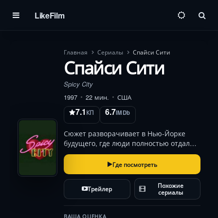
LikeFilm
Пои
Главная
Сериалы
Спайси Сити
Спайси Сити
Spicy City
1997
22 мин.
США
7.1
6.7
КП
IMDb
Сюжет разворачивает в Нью-Йорке
будущего, где люди полностью отдали
себя порокам и развлечениям. Каждая
серия начинается с того, что
Где посмотреть
привлекательная мадам Рейвен, сидя
за барной стойкой, начинает рассказ.
Похожие
Трейлер
Она показывает …
сериалы
ВАША ОЦЕНКА