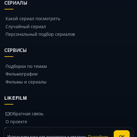
СЕРИАЛЫ
Какой сериал посмотреть
Случайный сериал
Персональный подбор сериалов
СЕРВИСЫ
Подборки по темам
Фильмографии
Фильмы и сериалы
LIKEFILM
Обратная связь
О проекте
© 2014 – 2026 likefilm.ru
Политика конфиденциальности
ОК
Используем куки для аналитики и рекламы.
Подробнее
.