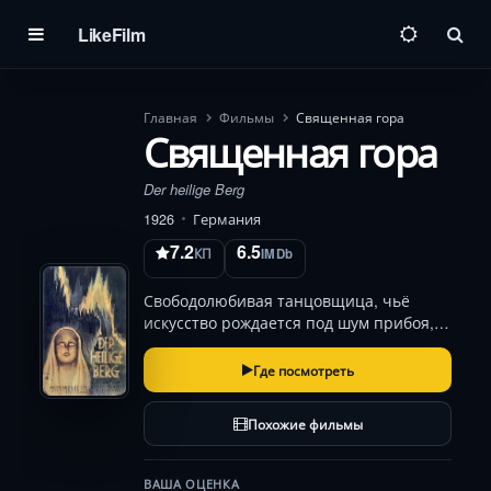
LikeFilm
Пои
Главная
Фильмы
Священная гора
Священная гора
Der heilige Berg
1926
Германия
7.2
6.5
КП
IMDb
Свободолюбивая танцовщица, чьё
искусство рождается под шум прибоя,
оказывается в суровом мире
заснеженных вершин. Её неземная
Где посмотреть
красота пленяет двух друзей-
скалолазов — страстного Карла и юного
Похожие фильмы
Виго. Безмолвное соперничест…
ВАША ОЦЕНКА