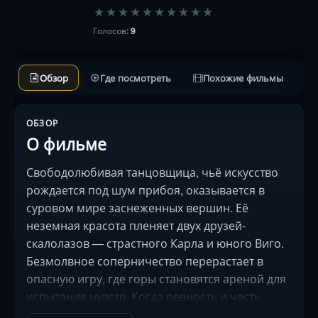
★
★
★
★
★
★
★
★
★
★
Голосов:
9
Обзор
Где посмотреть
Похожие фильмы
ОБЗОР
О фильме
Свободолюбивая танцовщица, чьё искусство
рождается под шум прибоя, оказывается в
суровом мире заснеженных вершин. Её
неземная красота пленяет двух друзей-
скалолазов — страстного Карла и юного Виго.
Безмолвное соперничество перерастает в
опасную игру, где горы становятся ареной для
испытания чувств. Когда ревность и честь
сталкиваются на узком карнизе над бездной,