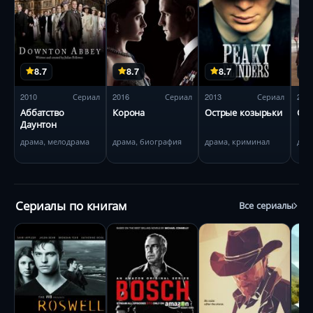
8.7
8.7
8.7
2010
Сериал
2016
Сериал
2013
Сериал
201
Аббатство
Корона
Острые козырьки
Сэн
Даунтон
драма, мелодрама
драма, биография
драма, криминал
дра
Сериалы по книгам
Все сериалы