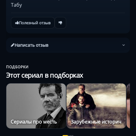
Табу
Полезный отзыв
Написать отзыв
ПОДБОРКИ
Этот сериал в подборках
Сериалы про месть
Зарубежные исторические
С