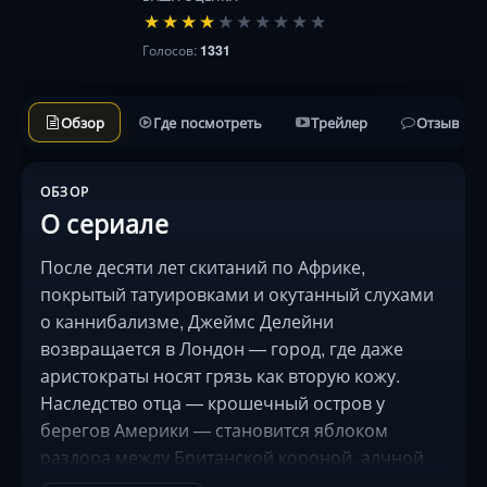
★
★
★
★
★
★
★
★
★
★
Голосов:
1331
Обзор
Где посмотреть
Трейлер
Отзывы
ОБЗОР
О сериале
После десяти лет скитаний по Африке,
покрытый татуировками и окутанный слухами
о каннибализме, Джеймс Делейни
возвращается в Лондон — город, где даже
аристократы носят грязь как вторую кожу.
Наследство отца — крошечный остров у
берегов Америки — становится яблоком
раздора между Британской короной, алчной
Ост-Индской компанией и таинственными