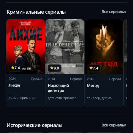
Криминальные сериалы
Все сериалы
7.4
8.9
7.4
2024
Сериал
2014
Сериал
2015
Сериал
200
Лихие
Настоящий
Метод
Во 
детектив
драма, криминал
детектив, триллер
триллер, драма
кри
Исторические сериалы
Все сериалы