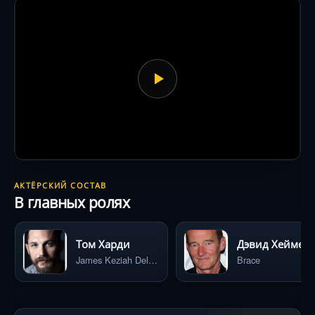
шахматных интриг, спиритических сеансов и
сцен, где нож вонзается в плоть под
аккомпанемент виолончели Макса Рихтера.
АКТЁРСКИЙ СОСТАВ
В главных ролях
Том Харди
Дэвид Хеймен
James Keziah Delaney
Brace