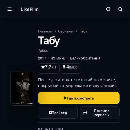
LikeFilm
Пои
Главная
Сериалы
Табу
Табу
Taboo
2017
43 мин.
Великобритания
7.7
8.4
КП
IMDb
После десяти лет скитаний по Африке,
покрытый татуировками и окутанный
слухами о каннибализме, Джеймс
Делейни возвращается в Лондон —
Где посмотреть
город, где даже аристократы носят
грязь как вторую кожу. Наследство отца
Похожие
Трейлер
— крошечный о…
сериалы
ВАША ОЦЕНКА