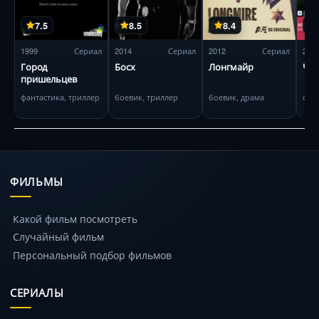
7.5
8.5
8.4
1999
Сериал
2014
Сериал
2012
Сериал
201
Город
Босх
Лонгмайр
Чуж
пришельцев
фантастика, триллер
боевик, триллер
боевик, драма
фэн
ФИЛЬМЫ
Какой фильм посмотреть
Случайный фильм
Персональный подбор фильмов
СЕРИАЛЫ