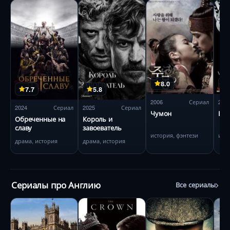
8.0
7.7
5.8
2006
Сериал
201
2024
Сериал
2025
Сериал
Чумон
Вик
Обреченные на
Король и
славу
завоеватель
история, фэнтези
ист
драма, история
драма, история
Сериалы про Англию
Все сериалы