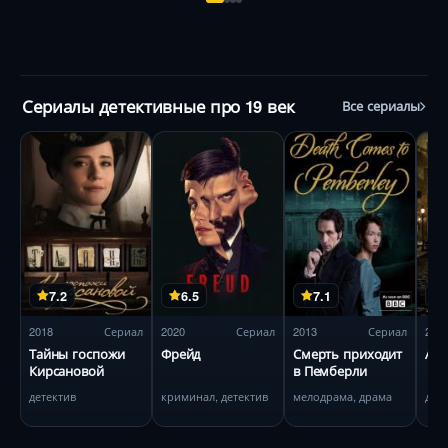
Сериалы детективные про 19 век
Все сериалы
7.2
6.5
7.1
2018
Сериал
2020
Сериал
2013
Сериал
201
Тайны госпожи
Фрейд
Смерть приходит
Али
Кирсановой
в Пемберли
детектив
криминал, детектив
мелодрама, драма
дра