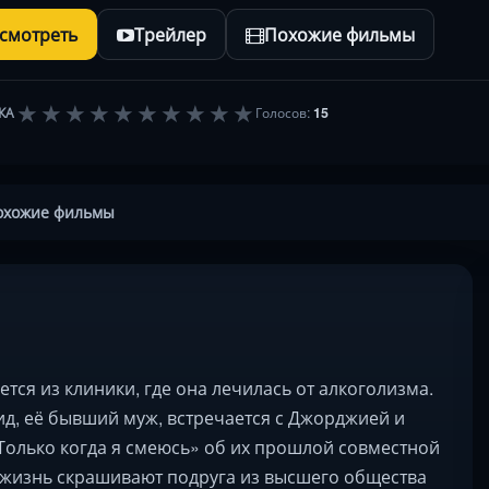
осмотреть
Трейлер
Похожие фильмы
★
★
★
★
★
★
★
★
★
★
КА
Голосов:
15
охожие фильмы
тся из клиники, где она лечилась от алкоголизма.
вид, её бывший муж, встречается с Джорджией и
Только когда я смеюсь» об их прошлой совместной
е жизнь скрашивают подруга из высшего общества