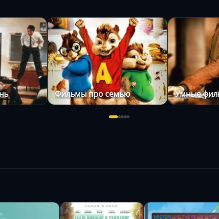
нь
Фильмы про семью
Умные фи