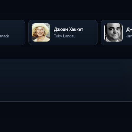
Джоан Хэккет
Дж
omack
Toby Landau
Jim