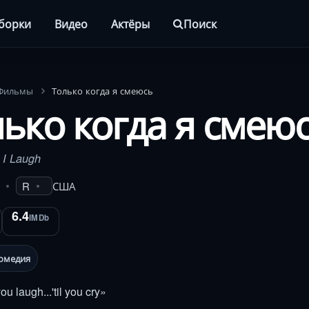
борки
Видео
Актёры
Поиск
Фильмы
Только когда я смеюсь
ько когда я смею
 I Laugh
R
США
6.4
IMDb
омедия
you laugh...'til you cry»