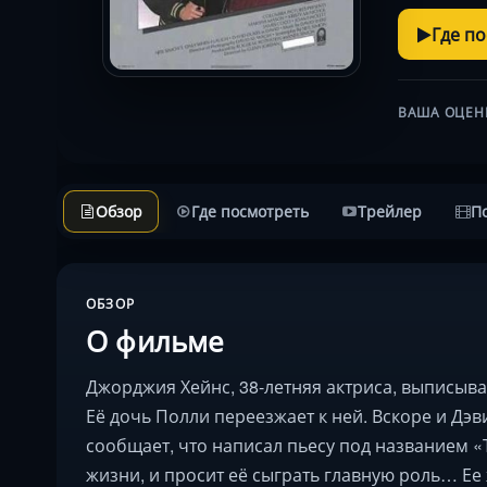
Где п
ВАША ОЦЕН
Обзор
Где посмотреть
Трейлер
П
ОБЗОР
О фильме
Джорджия Хейнс, 38-летняя актриса, выписывае
Её дочь Полли переезжает к ней. Вскоре и Дэ
сообщает, что написал пьесу под названием «
жизни, и просит её сыграть главную роль… Е