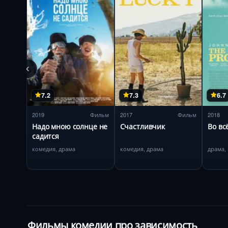
7.2
7.3
6.7
2019
Фильм
2017
Фильм
2018
Надо мною солнце не
Счастливчик
Во вс
садится
комедия, драма
комедия, драма
драма,
Фильмы комедии про зависимость