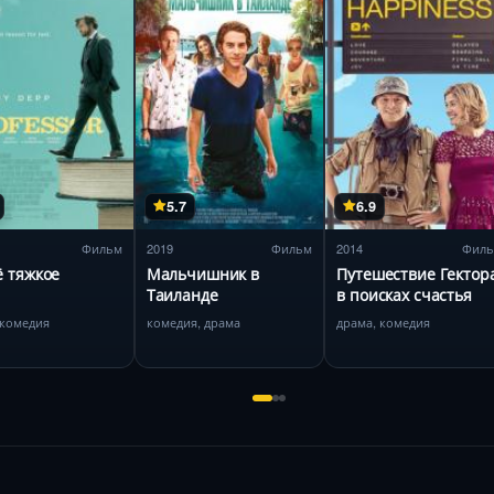
5.7
6.9
Фильм
2019
Фильм
2014
Фил
ё тяжкое
Мальчишник в
Путешествие Гектор
Таиланде
в поисках счастья
 комедия
комедия, драма
драма, комедия