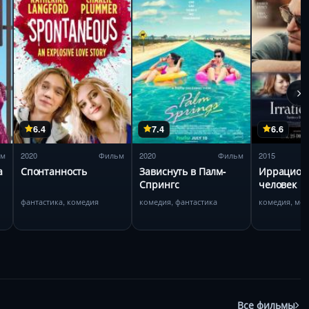
6.4
7.4
6.6
ьм
2020
Фильм
2020
Фильм
2015
а
Спонтанность
Зависнуть в Палм-
Иррацион
Спрингс
человек
фантастика, комедия
комедия, фантастика
комедия, ме
Все фильмы