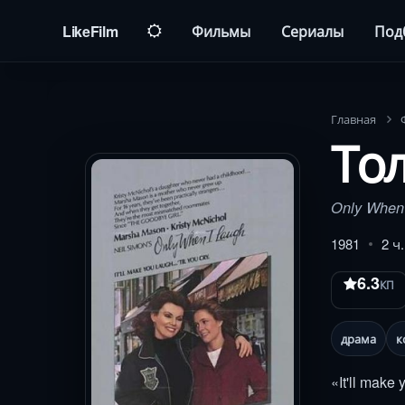
LikeFilm
Фильмы
Сериалы
Под
Главная
Тол
Only When
1981
2 ч.
6.3
КП
драма
к
«It'll make 