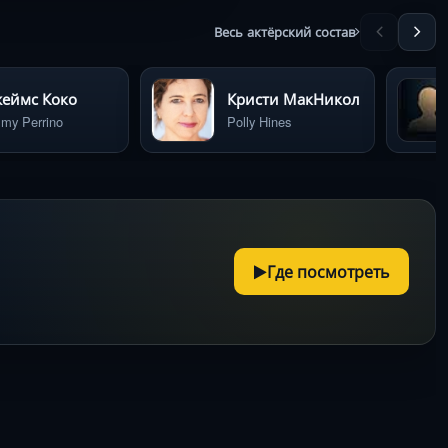
Весь актёрский состав
еймс Коко
Кристи МакНикол
my Perrino
Polly Hines
Где посмотреть