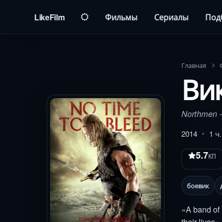
LikeFilm
Фильмы
Сериалы
Под
Главная
Ви
Northmen -
2014
1 ч
5.7
КП
боевик
«A band of 
their lives»