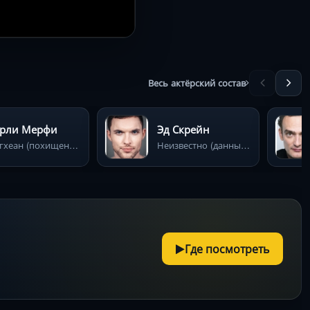
Весь актёрский состав
рли Мерфи
Эд Скрейн
Ингхеан (похищенная принцесса)
Неизвестно (данные отсутствуют в результатах)
Где посмотреть