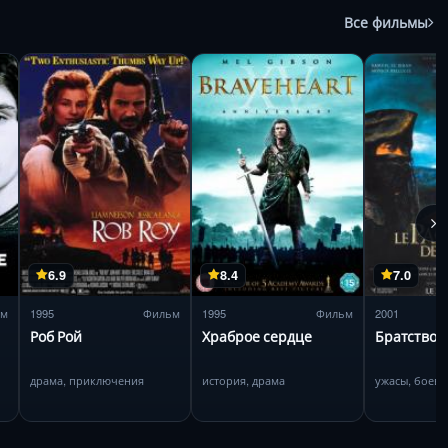
Все фильмы
6.9
8.4
7.0
ьм
1995
Фильм
1995
Фильм
2001
Роб Рой
Храброе сердце
Братство 
драма, приключения
история, драма
ужасы, боеви