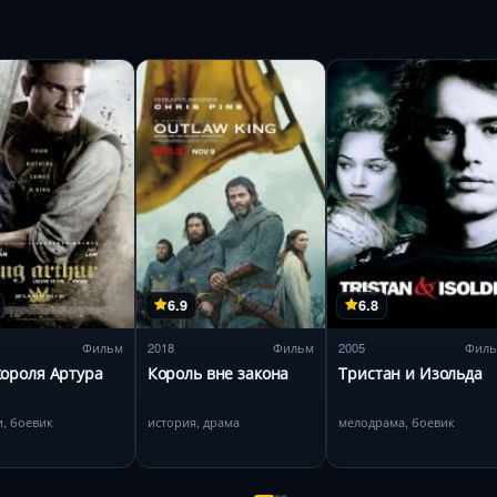
6.9
6.8
Фильм
2018
Фильм
2005
Фил
ороля Артура
Король вне закона
Тристан и Изольда
и, боевик
история, драма
мелодрама, боевик