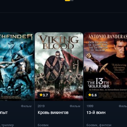
3.7
6.6
Фильм
2019
Фильм
1999
Фил
опыт
Кровь викингов
13-й воин
, триллер
боевик
боевик, фэнтези