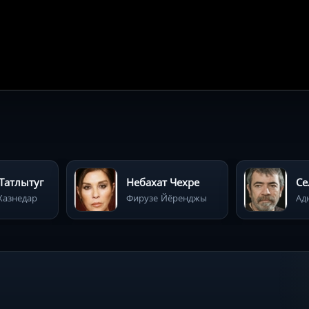
Татлытуг
Небахат Чехре
Се
Хазнедар
Фирузе Йёренджы
Ад