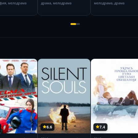
фия, мелодрама
драма, мелодрама
мелодрама, драма
6.6
7.4