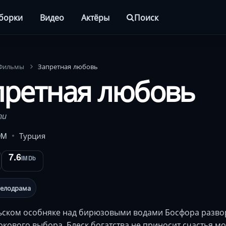
борки
Видео
Актёры
Поиск
Фильмы
Запретная любовь
претная любовь
nu
9M
Турция
7.6
IMDb
елодрама
ьском особняке над бирюзовыми водами Босфора разво
окового выбора. Блеск богатства не приносит счастья м