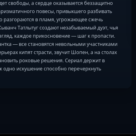
дет свободы, а сердце оказывается беззащитно
аризматичного повесы, привыкшего разбивать
о разгораются в пламя, угрожающее сжечь
 Кыванч Татлытуг создают незабываемый дуэт, чья
згляд, каждое прикосновение — шаг к пропасти.
нантка — все становятся невольными участниками
ьерах кипят страсти, звучит Шопен, а на столах
тановить роковые решения. Сериал держит в
ак одно искушение способно перечеркнуть