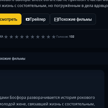
 жизнь с состоятельным, но погружённым в дела вдовц
осмотреть
Трейлер
Похожие фильмы
★
★
★
★
★
★
★
★
★
★
КА
Голосов:
132
охожие фильмы
дами Босфора разворачивается история рокового
 молодой жене, связавшей жизнь с состоятельным,