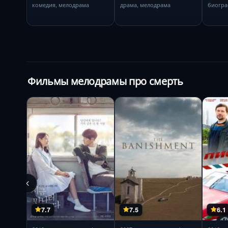
комедия, мелодрама
драма, мелодрама
биогра
Фильмы мелодрамы про смерть
7.7
7.5
6.1