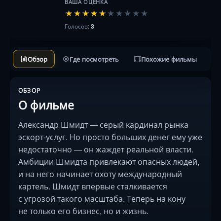
ВАША ОЦЕНКА
★
★
★
★
★
★
★
★
★
★
Голосов:
3
Обзор
Где посмотреть
Похожие фильмы
ОБЗОР
О фильме
Александр Шмидт — серый кардинал рынка
эскорт-услуг. Но просто больших денег ему уже
недостаточно — он жаждет реальной власти.
Амбиции Шмидта привлекают опасных людей,
и на него начинает охоту международный
картель. Шмидт впервые сталкивается
с угрозой такого масштаба. Теперь на кону
не только его бизнес, но и жизнь.