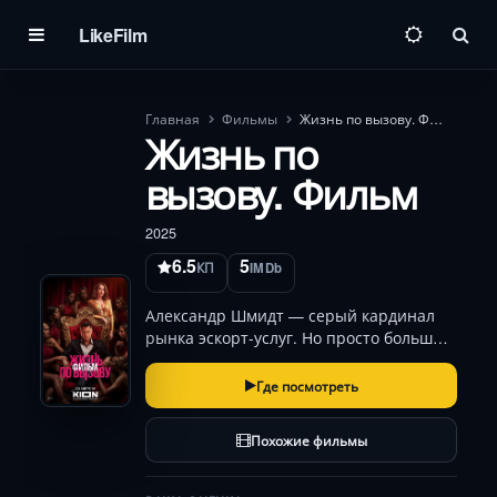
LikeFilm
Пои
Главная
Фильмы
Жизнь по вызову. Фильм
Жизнь по
вызову. Фильм
2025
6.5
5
КП
IMDb
Александр Шмидт — серый кардинал
рынка эскорт-услуг. Но просто больших
денег ему уже недостаточно — он
жаждет реальной власти. Амбиции
Где посмотреть
Шмидта привлекают опасных людей, и
на него начинает охоту
Похожие фильмы
международный картель. Шмид…