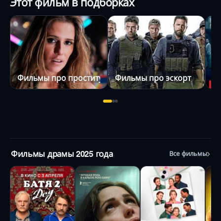
Этот фильм в подборках
Фильмы про проституток
Фильмы про эскорт
Ф
Фильмы драмы 2025 года
Все фильмы