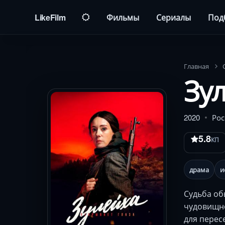
LikeFilm
Фильмы
Сериалы
Под
Главная
Зул
2020
Рос
5.8
КП
драма
и
Судьба об
чудовищно
для перес