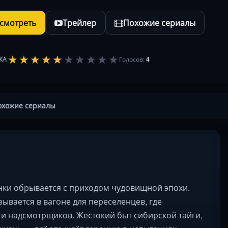
осмотреть
Трейлер
Похожие сериалы
★
★
★
★
★
★
★
★
★
★
КА
Голосов:
4
охожие сериалы
нки обрывается с приходом чудовищной эпохи.
ывается в вагоне для переселенцев, где
 и надсмотрщиков. Жестокий быт сибирской тайги,