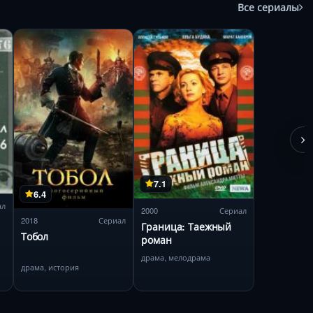
Все сериалы
7.1
6.4
ал
2000
Сериал
2018
Сериал
Граница: Таежный
Тобол
роман
драма, мелодрама
драма, история