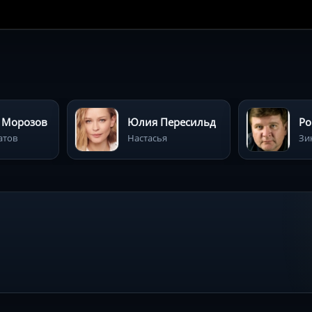
 Морозов
Юлия Пересильд
Ро
атов
Настасья
Зи