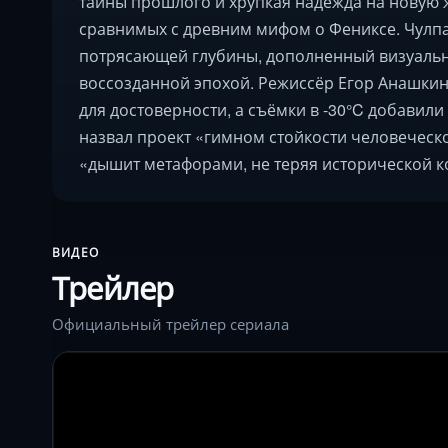
тайны прошлого и хрупкая надежда на новую ж
сравнимых с древним мифом о Фениксе. Чулпа
потрясающей глубины, дополненный визуальн
воссозданной эпохой. Режиссёр Егор Анашки
для достоверности, а съёмки в -30°C добави
назвал проект «гимном стойкости человеческо
«дышит метафорами, не теряя исторической к
ВИДЕО
Трейлер
Официальный трейлер сериала