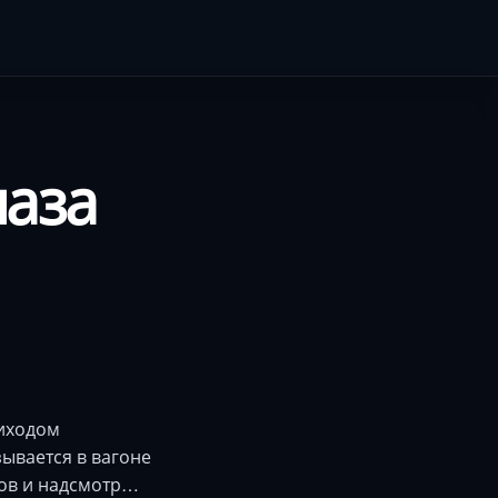
лаза
риходом
ывается в вагоне
ков и надсмотр…