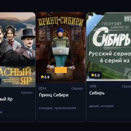
5.0
3.9
1976
Сери
2014
Сериал
Сериал
Сибирь
Принц Сибири
ный Яр
драма, история
комедия, приключения
ив