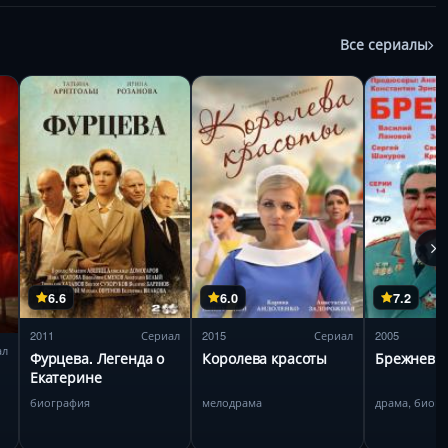
Все сериалы
6.6
6.0
7.2
2011
Сериал
2015
Сериал
2005
ал
Фурцева. Легенда о
Королева красоты
Брежнев
Екатерине
биография
мелодрама
драма, биог