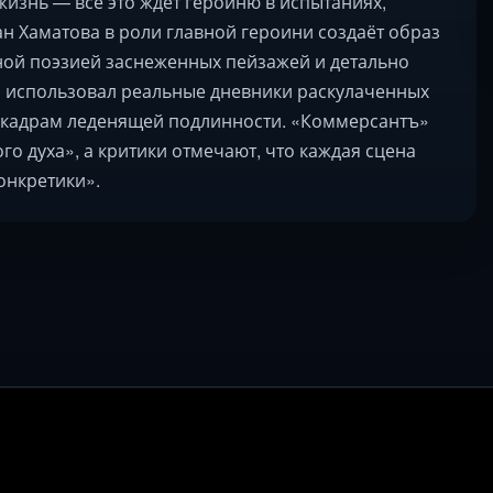
изнь — всё это ждёт героиню в испытаниях,
н Хаматова в роли главной героини создаёт образ
ой поэзией заснеженных пейзажей и детально
н использовал реальные дневники раскулаченных
ли кадрам леденящей подлинности. «Коммерсантъ»
го духа», а критики отмечают, что каждая сцена
онкретики».