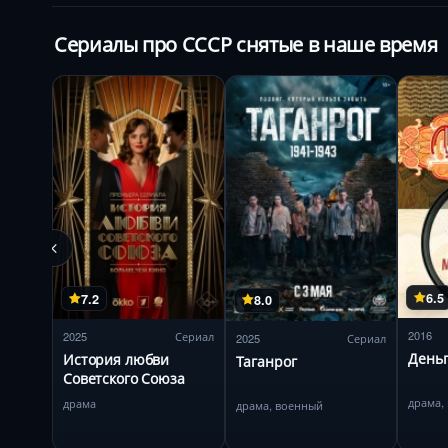
Сериалы про СССР снятые в наше время
6.5
7.2
8.0
2016
2025
Сериал
2025
Сериал
День
История любви
Таганрог
Советского Союза
драма,
драма
драма, военный