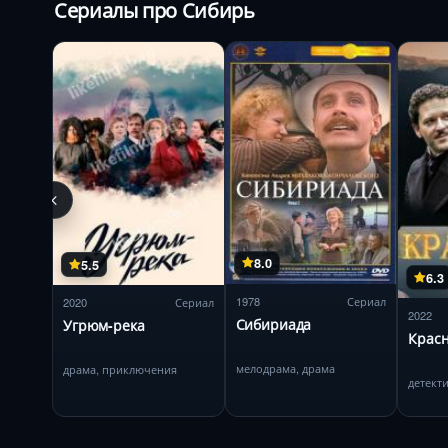
Сериалы про Сибирь
8.0
5.5
6.3
1978
Сериал
2020
Сериал
2022
Сибириада
Угрюм-река
Крас
мелодрама, драма
драма, приключения
детект