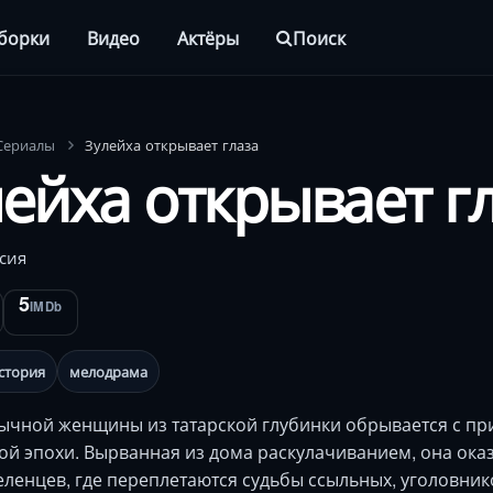
борки
Видео
Актёры
Поиск
Сериалы
Зулейха открывает глаза
ейха открывает г
сия
5
IMDb
стория
мелодрама
ычной женщины из татарской глубинки обрывается с п
й эпохи. Вырванная из дома раскулачиванием, она оказ
еленцев, где переплетаются судьбы ссыльных, уголовни