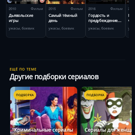
2010
Фильм
2015
Фильм
2016
Фильм
201
Дьявольские
Самый тёмный
Гордость и
Ма
игры
день
предубеждение и
чу
зомби
ужасы, боевик
ужасы, боевик
ужасы, боевик
ужа
ЕЩЁ ПО ТЕМЕ
Другие подборки сериалов
ПОДБОРКА
ПОДБОРКА
Криминальные сериалы
Сериалы для женщи