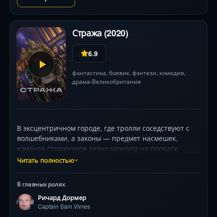
трассы, ультрафиолетовые вспышки против
монстров, гонки по руинам Лондона. Главная
интрига: кто финиширует первым... и останется
Стража (2020)
человеком?
6.9
фантастика
,
боевик
,
фэнтези
,
комедия
,
драма
Великобритания
•
В эксцентричном городе, где тролли соседствуют с
волшебниками, а законы — предмет насмешек,
команда стражников давно махнула на порядок
рукой. Но когда таинственный злодей похищает
Читать полностью
магический артефакт, способный призвать огненного
дракона, капитан Ваймс (Ричард Дормер) и его
В главных ролях
невообразимые союзники — включая импульсивную
Ричард Дормер
волшебницу (Лара Росси) и гнома-идеалиста —
Captain Sam Vimes
вынуждены действовать. От краж в Гильдии убийц до