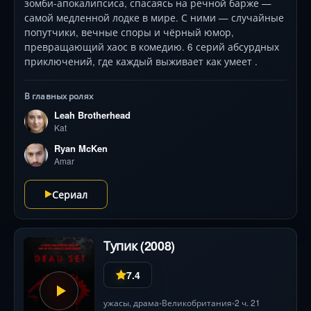
зомби-апокалипсиса, спасаясь на речной барже —
самой медленной лодке в мире. С ними — случайные
попутчики, вечные споры и чёрный юмор,
превращающий хаос в комедию. 6 серий абсурдных
приключений, где каждый выживает как умеет .
В главных ролях
Leah Brotherhead
Kat
Ryan McKen
Amar
Сериал
Тупик (2008)
7.4
ужасы
,
драма
Великобритания
2 ч. 21
•
•