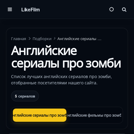
LikeFilm
Пои
Главная
Подборки
Английские сериалы про зомби
Английские
сериалы про зомби
Список лучших английских сериалов про зомби,
отобранные посетителями нашего сайта.
5
сериалов
Английские сериалы про зомби
Английские фильмы про зомби