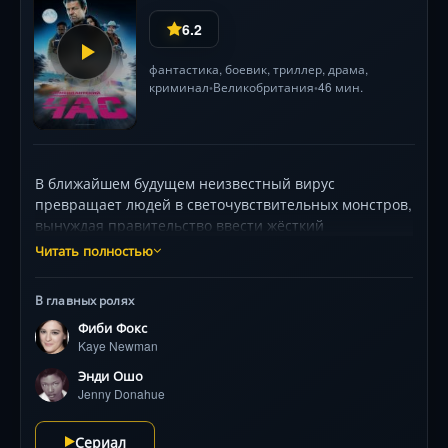
6.2
фантастика
,
боевик
,
триллер
,
драма
,
криминал
Великобритания
46 мин.
•
•
В ближайшем будущем неизвестный вирус
превращает людей в светочувствительных монстров,
вынуждая правительство ввести жёсткий
комендантский час. Отчаявшиеся герои — водитель
Читать полностью
скорой, семьянин, механик-одиночка — рискуют всем
ради участия в запретной ночной гонке. На кону —
В главных ролях
жизнь и место в легендарном Убежище. Их ждут
Фиби Фокс
бронированные машины, коварные ловушки,
Kaye Newman
предательства и тёмные секреты прошлого.
Звёздный ансамбль: Шон Бин в роли циничного
Энди Ошо
стратега, Билли Зейн как эксцентричный гонщик,
Jenny Donahue
Адам Броуди и Фиби Фокс. Визуальный стиль —
бензиновый кошмар Джереми Кларксона: неоновые
Сериал