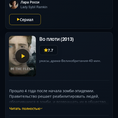
погонь через мультивселенные, их ждут
Лара Росси
невероятные испытания. Смогут ли неудачники,
Lady Sybil Ramkin
которых все презирают, переиграть гения
преступности до того, как город обратится в пепел?
Сериал
Визуальный калейдоскоп и острый юмор
переосмысливают фэнтези-каноны.
Во плоти (2013)
7.7
ужасы
,
драма
Великобритания
43 мин.
•
•
Прошло 4 года после начала зомби-эпидемии.
Правительство решает реабилитировать людей,
обратившихся в зомби, и возвращать их в общество,
в т.ч. подростка Кирена Уокера, который
Читать полностью
возвращается в маленький городок в Ланкашире,