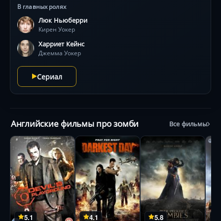
домой. Но здесь он встречается с враждебностью и
В главных ролях
внутренними демонами, ведь превращение в зомби
Люк Ньюберри
навсегда оставляет отметку в душе.
Кирен Уокер
Харриет Кейнс
Джемма Уокер
Сериал
Английские фильмы про зомби
Все фильмы
5.1
4.1
5.8