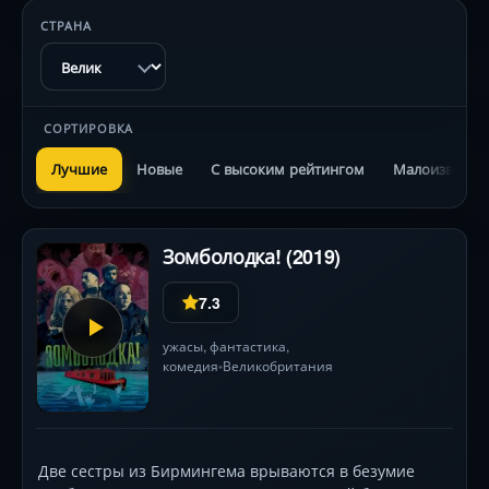
СТРАНА
СОРТИРОВКА
Лучшие
Новые
С высоким рейтингом
Малоизвестн
Зомболодка! (2019)
7.3
ужасы
,
фантастика
,
комедия
Великобритания
•
Две сестры из Бирмингема врываются в безумие