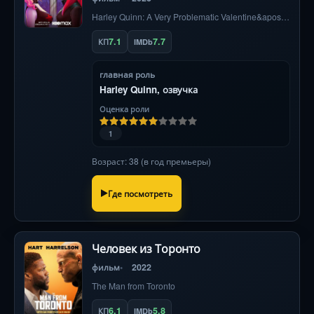
Harley Quinn: A Very Problematic Valentine&apos;s Day Special
7.1
7.7
КП
IMDb
главная роль
Harley Quinn, озвучка
Оценка роли
1
Возраст: 38 (в год премьеры)
Где посмотреть
Человек из Торонто
фильм
2022
The Man from Toronto
6.1
5.8
КП
IMDb