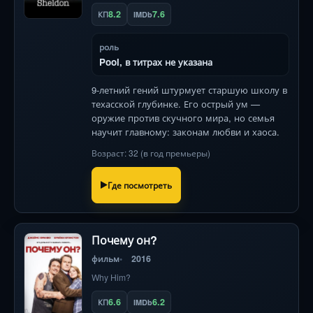
8.2
7.6
КП
IMDb
роль
Pool, в титрах не указана
9-летний гений штурмует старшую школу в
техасской глубинке. Его острый ум —
оружие против скучного мира, но семья
научит главному: законам любви и хаоса.
Возраст: 32 (в год премьеры)
Где посмотреть
Почему он?
фильм
2016
Why Him?
6.6
6.2
КП
IMDb