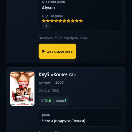
главная роль
Alyson
Оценка роли
1
Возраст: 22 (в год премьеры)
Где посмотреть
Клуб «Кошечка»
фильм
2007
Cougar Club
3.9
4
КП
IMDb
роль
Челси (подруга Спэнса)