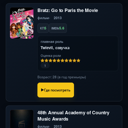
Bratz: Go to Paris the Movie
фильм
2013
5
5.6
КП
IMDb
главная роль
Twievil, озвучка
Оценка роли
1
Возраст: 28 (в год премьеры)
Где посмотреть
48th Annual Academy of Country
Music Awards
фильм
2013