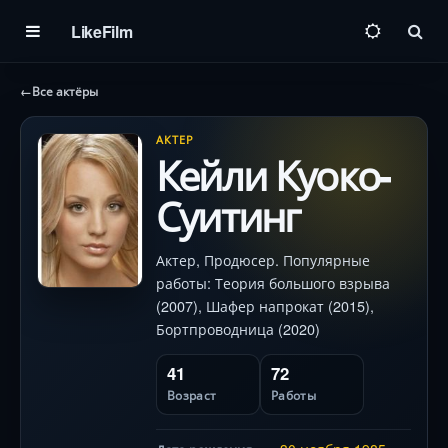
LikeFilm
Пои
←
Все актёры
АКТЕР
Кейли Куоко-
Суитинг
Актер, Продюсер. Популярные
работы: Теория большого взрыва
(2007), Шафер напрокат (2015),
Бортпроводница (2020)
41
72
Возраст
Работы