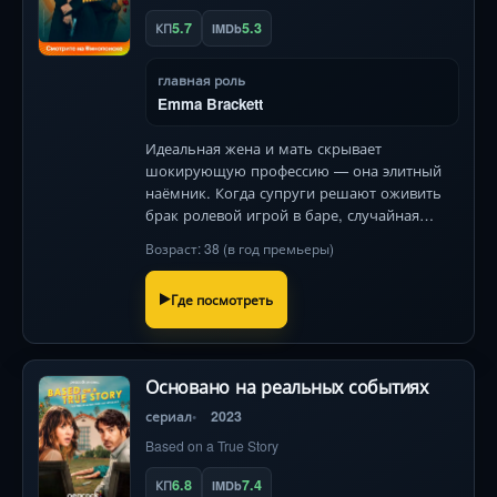
5.7
5.3
КП
IMDb
главная роль
Emma Brackett
Идеальная жена и мать скрывает
шокирующую профессию — она элитный
наёмник. Когда супруги решают оживить
брак ролевой игрой в баре, случайная
встреча с незнакомцем переворачивает их
Возраст: 38 (в год премьеры)
жизнь. Кейли Куоко и Дэвид Ойелоуо в
комедийном боевике о доверии и экстрем
Где посмотреть
Основано на реальных событиях
сериал
2023
Based on a True Story
6.8
7.4
КП
IMDb