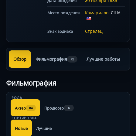
30 ноября
1985
Дата рождения
Камарилло
, США
Место рождения
Стрелец
Знак зодиака
Обзор
Фильмография
Лучшие работы
72
Фильмография
РОЛЬ
Актер
Продюсер
84
6
СОРТИРОВКА
Новые
Лучшие