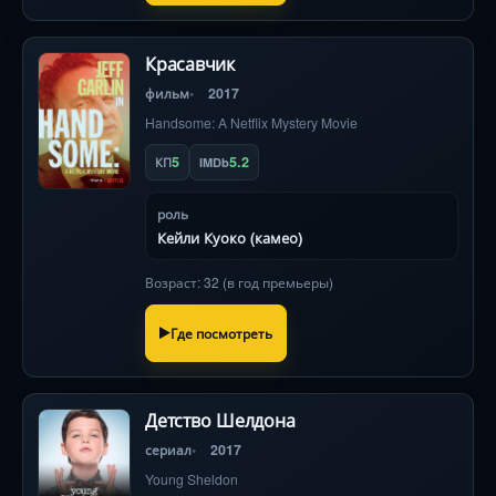
Красавчик
фильм
2017
Handsome: A Netflix Mystery Movie
5
5.2
КП
IMDb
роль
Кейли Куоко (камео)
Возраст: 32 (в год премьеры)
Где посмотреть
Детство Шелдона
сериал
2017
Young Sheldon