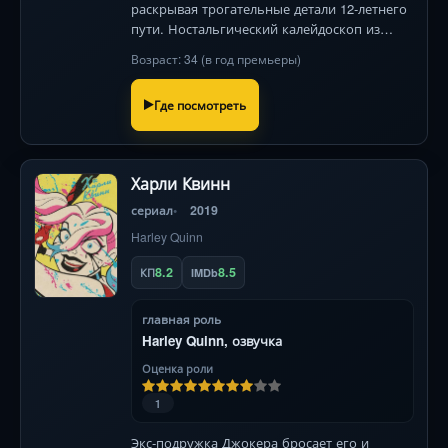
раскрывая трогательные детали 12-летнего
пути. Ностальгический калейдоскоп из
архивных кадров и личных откровений.
Возраст: 34 (в год премьеры)
Где посмотреть
Харли Квинн
сериал
2019
Harley Quinn
8.2
8.5
КП
IMDb
главная роль
Harley Quinn, озвучка
Оценка роли
1
Экс-подружка Джокера бросает его и