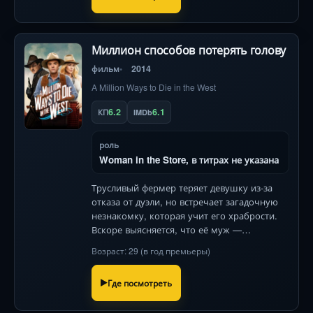
Миллион способов потерять голову
фильм
2014
A Million Ways to Die in the West
6.2
6.1
КП
IMDb
роль
Woman in the Store, в титрах не указана
Трусливый фермер теряет девушку из-за
отказа от дуэли, но встречает загадочную
незнакомку, которая учит его храбрости.
Вскоре выясняется, что её муж —
опаснейший бандит Дикого Запада .
Возраст: 29 (в год премьеры)
Где посмотреть