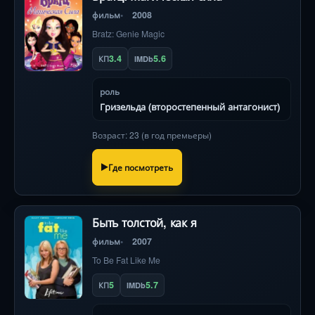
фильм
2008
Bratz: Genie Magic
3.4
5.6
КП
IMDb
роль
Гризельда (второстепенный антагонист)
Возраст: 23 (в год премьеры)
Где посмотреть
Быть толстой, как я
фильм
2007
To Be Fat Like Me
5
5.7
КП
IMDb