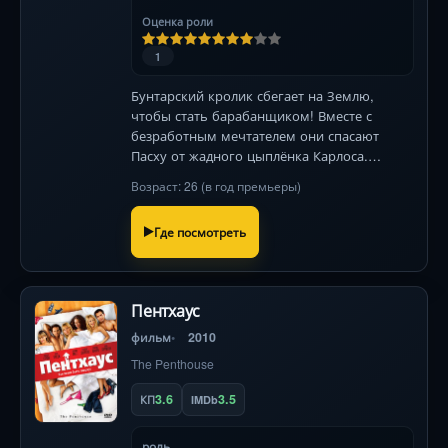
Оценка роли
1
Бунтарский кролик сбегает на Землю,
чтобы стать барабанщиком! Вместе с
безработным мечтателем они спасают
Пасху от жадного цыплёнка Карлоса.
Зажигательный микс анимации и реальных
Возраст: 26 (в год премьеры)
съёмок.
Где посмотреть
Пентхаус
фильм
2010
The Penthouse
3.6
3.5
КП
IMDb
роль