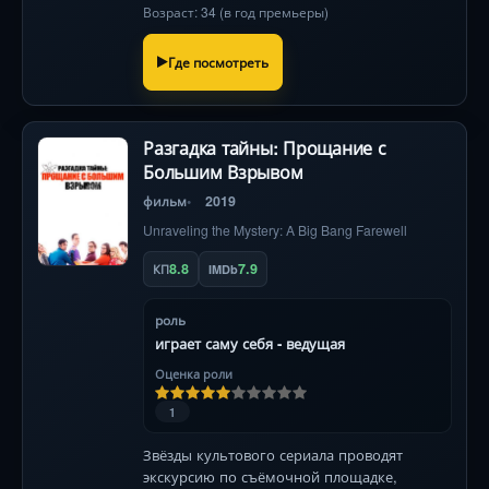
Возраст: 34 (в год премьеры)
Где посмотреть
Разгадка тайны: Прощание с
Большим Взрывом
фильм
2019
Unraveling the Mystery: A Big Bang Farewell
8.8
7.9
КП
IMDb
роль
играет саму себя - ведущая
Оценка роли
1
Звёзды культового сериала проводят
экскурсию по съёмочной площадке,