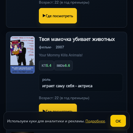
Возраст: 22 (в год премьеры)
на голову.
Где посмотреть
Твоя мамочка убивает животных
фильм
2007
Your Mommy Kills Animals!
5.4
6.6
КП
IMDb
роль
играет саму себя - актриса
Возраст: 22 (в год премьеры)
Где посмотреть
ОК
Используем куки для аналитики и рекламы.
Подробнее
.