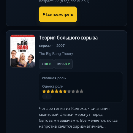
Возраст: 22 (в год премьеры)
Где посмотреть
Теория большого взрыва
сериал
2007
The Big Bang Theory
8.6
8.2
КП
IMDb
главная роль
Оценка роли
1
Четыре гения из Калтеха, чьи знания
квантовой физики меркнут перед
бытовыми задачами. Все меняется, когда
напротив селится харизматичная
официантка, переворачивая их мир с ног