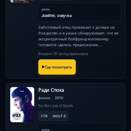
роль
Justine, озвучка
Заботливый отец приезжает к дочери на
Рождество и в ужасе обнаруживает, что её
эксцентричный бойфренд-миллионер
готовится сделать предложение.
Начинается война поколений с
Возраст: 31 (в год премьеры)
разрушительным юмором!
Где посмотреть
Ради Спока
фильм
2016
For the Love of Spock
8
7.6
КП
IMDb
роль