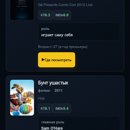
G4 Presents Comic Con 2012 Live
6.2
6.9
КП
IMDb
роль
играет саму себя
Возраст: 27 (в год премьеры)
Где посмотреть
Бунт ушастых
фильм
2011
Hop
6.1
5.4
КП
IMDb
главная роль
Sam O'Hare