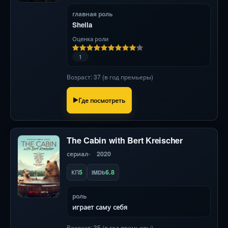
главная роль
Sheila
Оценка роли
1
Возраст: 37 (в год премьеры)
Где посмотреть
The Cabin with Bert Kreischer
сериал
2020
5
6.8
КП
IMDb
роль
играет саму себя
Возраст: 35 (в год премьеры)