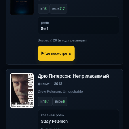
5
7.7
КП
IMDb
роль
Self
Возраст: 28 (в год премьеры)
Где посмотреть
Дрю Питерсон: Неприкасаемый
фильм
2012
Drew Peterson: Untouchable
6.1
6
КП
IMDb
главная роль
Stacy Peterson