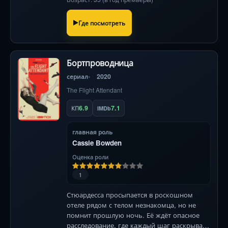
Где посмотреть
Бортпроводница
сериал
2020
The Flight Attendant
6.9
7.1
КП
IMDb
главная роль
Cassie Bowden
Оценка роли
1
Стюардесса просыпается в роскошном
отеле рядом с телом незнакомца, но не
помнит прошлую ночь. Её ждёт опасное
расследование, где каждый шаг раскрывает