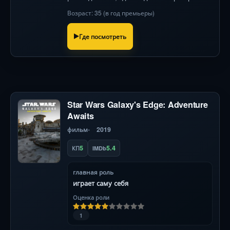
новые тайны — и её собственные демоны.
Возраст: 35 (в год премьеры)
149 символов
Где посмотреть
Star Wars Galaxy's Edge: Adventure
Awaits
фильм
2019
5
5.4
КП
IMDb
главная роль
играет саму себя
Оценка роли
1