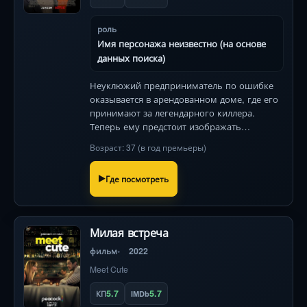
роль
Имя персонажа неизвестно (на основе
данных поиска)
Неуклюжий предприниматель по ошибке
оказывается в арендованном доме, где его
принимают за легендарного киллера.
Теперь ему предстоит изображать
хладнокровного убийцу под прицелом ФБР
Возраст: 37 (в год премьеры)
и настоящего Мастера смерти .
Где посмотреть
Милая встреча
фильм
2022
Meet Cute
5.7
5.7
КП
IMDb