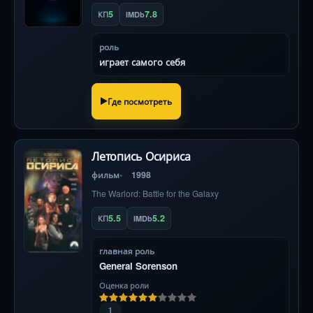
5
7.8
КП
IMDb
роль
играет самого себя
Где посмотреть
Летопись Осириса
фильм
1998
The Warlord: Battle for the Galaxy
5.5
5.2
КП
IMDb
главная роль
General Sorenson
Оценка роли
1