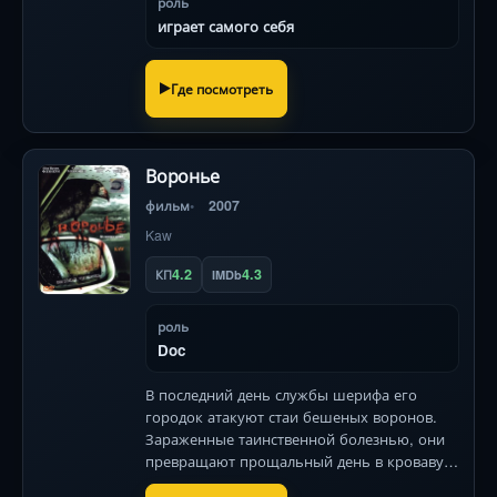
роль
играет самого себя
Где посмотреть
Воронье
фильм
2007
Kaw
4.2
4.3
КП
IMDb
роль
Doc
В последний день службы шерифа его
городок атакуют стаи бешеных воронов.
Зараженные таинственной болезнью, они
превращают прощальный день в кровавую
битву за выживание .