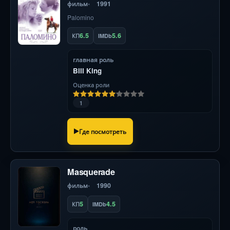
фильм
1991
Palomino
6.5
5.6
КП
IMDb
главная роль
Bill King
Оценка роли
1
Где посмотреть
Masquerade
фильм
1990
5
4.5
КП
IMDb
роль