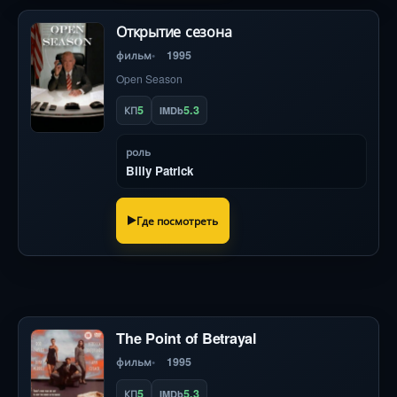
Открытие сезона
фильм
1995
Open Season
5
5.3
КП
IMDb
роль
Billy Patrick
Где посмотреть
The Point of Betrayal
фильм
1995
5
5.3
КП
IMDb