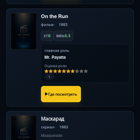
On the Run
фильм
1983
5
5.3
КП
IMDb
главная роль
Mr. Payatta
Оценка роли
1
Где посмотреть
Маскарад
сериал
1983
Masquerade