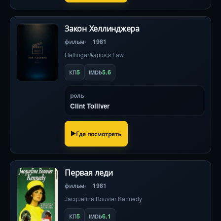
Закон Хеллинджера
фильм
1981
Hellinger&apos;s Law
5
5.6
КП
IMDb
роль
Clint Tolliver
Где посмотреть
Первая леди
фильм
1981
Jacqueline Bouvier Kennedy
5
6.1
КП
IMDb