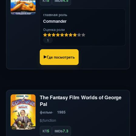
5
4.5
КП
IMDb
главная роль
Commander
Оценка роли
1
Где посмотреть
The Fantasy Film Worlds of George
Pal
фильм
1985
$(function
5
7.3
КП
IMDb