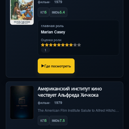
фильм
1979
5
5.4
КП
IMDb
главная роль
Marian Casey
Оценка роли
1
Где посмотреть
Американский институт кино
чествует Альфреда Хичкока
фильм
1979
The American Film Institute Salute to Alfred Hitchcock
5
7.5
КП
IMDb