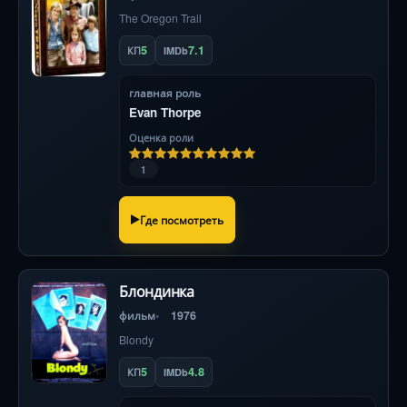
The Oregon Trail
5
7.1
КП
IMDb
главная роль
Evan Thorpe
Оценка роли
1
Где посмотреть
Блондинка
фильм
1976
Blondy
5
4.8
КП
IMDb