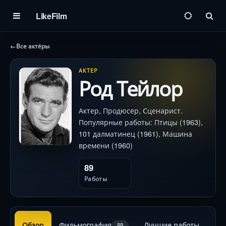
LikeFilm
Пои
←
Все актёры
АКТЕР
Род Тейлор
Актер, Продюсер, Сценарист.
Популярные работы: Птицы (1963),
101 далматинец (1961), Машина
времени (1960)
89
Работы
Обзор
Фильмография
Лучшие работы
89