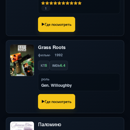
1
Где посмотреть
Grass Roots
фильм
1992
5
6.4
КП
IMDb
роль
Gen. Willoughby
Где посмотреть
Паломино