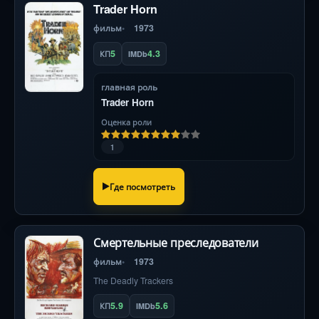
Trader Horn
фильм
1973
5
4.3
КП
IMDb
главная роль
Trader Horn
Оценка роли
1
Где посмотреть
Смертельные преследователи
фильм
1973
The Deadly Trackers
5.9
5.6
КП
IMDb