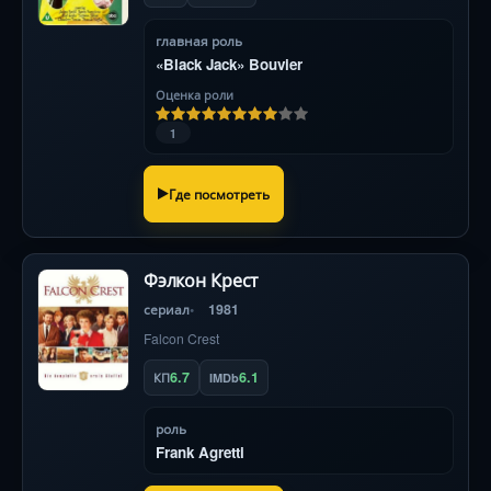
главная роль
«Black Jack» Bouvier
Оценка роли
1
Где посмотреть
Фэлкон Крест
сериал
1981
Falcon Crest
6.7
6.1
КП
IMDb
роль
Frank Agretti