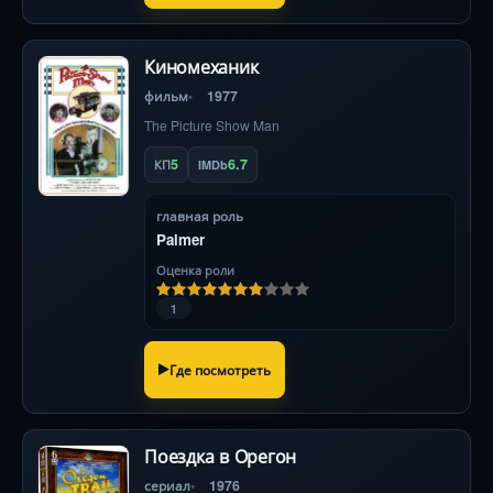
Киномеханик
фильм
1977
The Picture Show Man
5
6.7
КП
IMDb
главная роль
Palmer
Оценка роли
1
Где посмотреть
Поездка в Орегон
сериал
1976