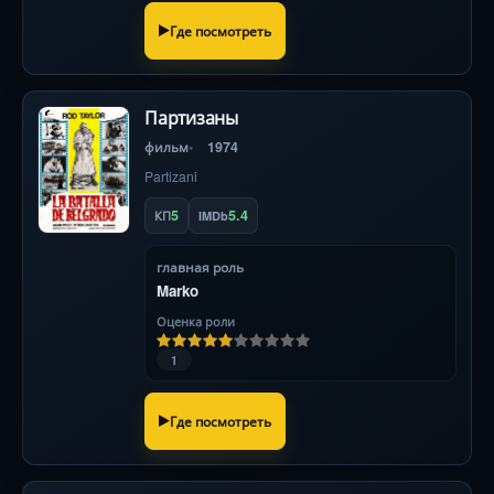
Где посмотреть
Партизаны
фильм
1974
Partizani
5
5.4
КП
IMDb
главная роль
Marko
Оценка роли
1
Где посмотреть