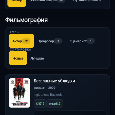
Фильмография
РОЛЬ
Актер
Продюсер
Сценарист
92
1
1
СОРТИРОВКА
Новые
Лучшие
Бесславные ублюдки
фильм
2009
Inglourious Basterds
7.9
8.3
КП
IMDb