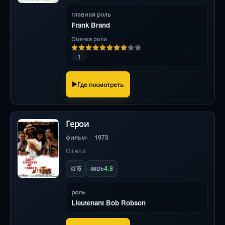
главная роль
Frank Brand
Оценка роли
1
Где посмотреть
Герои
фильм
1973
Gli eroi
5
4.8
КП
IMDb
роль
Lieutenant Bob Robson