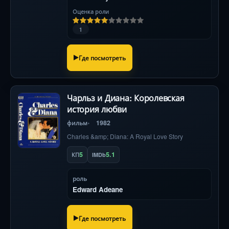
Оценка роли
1
Где посмотреть
Чарльз и Диана: Королевская
история любви
фильм
1982
Charles &amp; Diana: A Royal Love Story
5
5.1
КП
IMDb
роль
Edward Adeane
Где посмотреть