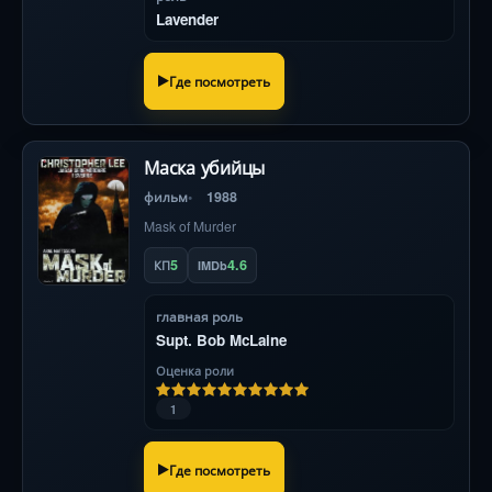
Lavender
Где посмотреть
Маска убийцы
фильм
1988
Mask of Murder
5
4.6
КП
IMDb
главная роль
Supt. Bob McLaine
Оценка роли
1
Где посмотреть