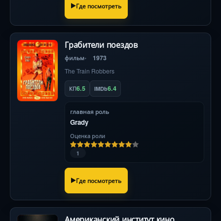
Где посмотреть
Грабители поездов
фильм
1973
The Train Robbers
6.5
6.4
КП
IMDb
главная роль
Grady
Оценка роли
1
Где посмотреть
Американский институт кино