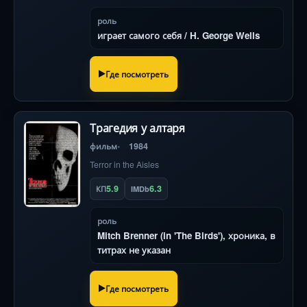
роль
играет самого себя / H. George Wells
Где посмотреть
Трагедия у алтаря
фильм
1984
Terror in the Aisles
5.9
6.3
КП
IMDb
роль
Mitch Brenner (in 'The Birds'), хроника, в
титрах не указан
Где посмотреть