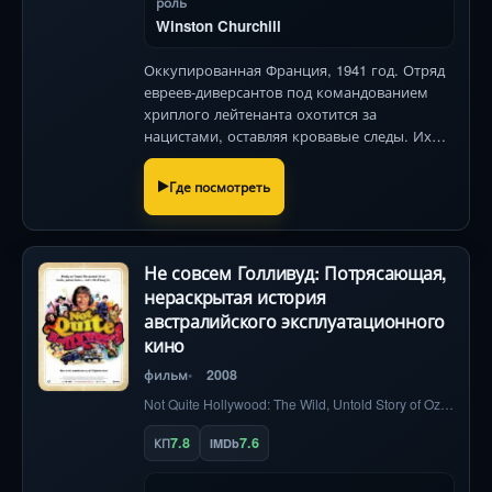
роль
Winston Churchill
Оккупированная Франция, 1941 год. Отряд
евреев-диверсантов под командованием
хриплого лейтенанта охотится за
нацистами, оставляя кровавые следы. Их
цель — не просто месть, а
ошеломительная акция, способная
Где посмотреть
перевернуть ход войны. В центре интриги
— изощрённ
Не совсем Голливуд: Потрясающая,
нераскрытая история
австралийского эксплуатационного
кино
фильм
2008
Not Quite Hollywood: The Wild, Untold Story of Ozploitation!
7.8
7.6
КП
IMDb