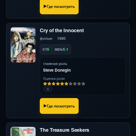
Где посмотреть
Cry of the Innocent
фильм
1980
5
5.1
КП
IMDb
главная роль
Steve Donegin
Оценка роли
1
Где посмотреть
The Treasure Seekers