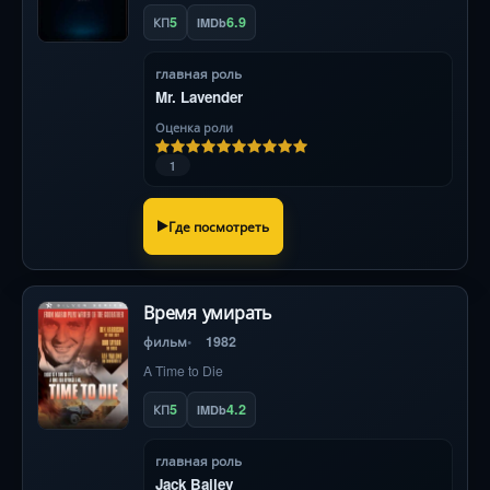
5
6.9
КП
IMDb
главная роль
Mr. Lavender
Оценка роли
1
Где посмотреть
Время умирать
фильм
1982
A Time to Die
5
4.2
КП
IMDb
главная роль
Jack Bailey