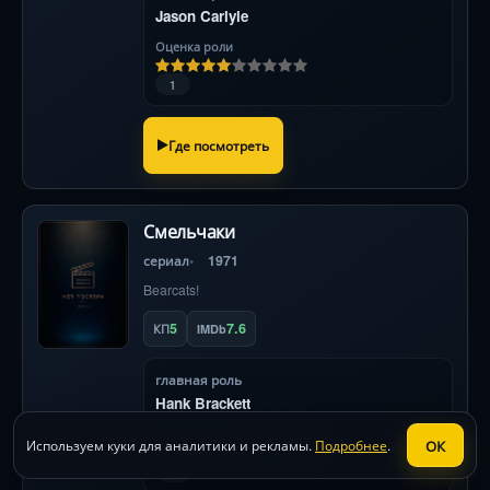
Jason Carlyle
Оценка роли
1
Где посмотреть
Смельчаки
сериал
1971
Bearcats!
5
7.6
КП
IMDb
главная роль
Hank Brackett
Оценка роли
ОК
Используем куки для аналитики и рекламы.
Подробнее
.
1