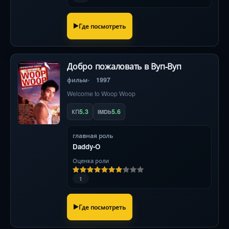
Где посмотреть
Добро пожаловать в Вуп-Вуп
фильм
1997
Welcome to Woop Woop
5.3
5.6
КП
IMDb
главная роль
Daddy-O
Оценка роли
1
Где посмотреть