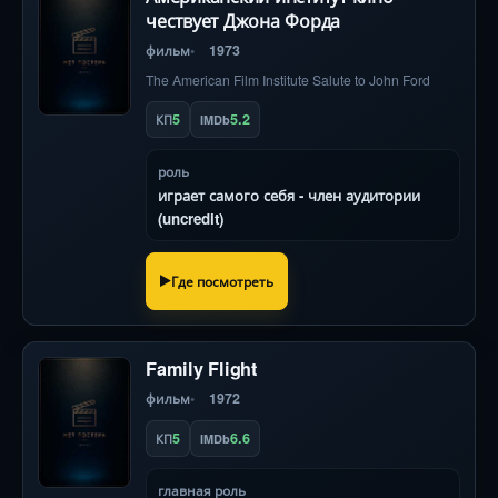
чествует Джона Форда
фильм
1973
The American Film Institute Salute to John Ford
5
5.2
КП
IMDb
роль
играет самого себя - член аудитории
(uncredit)
Где посмотреть
Family Flight
фильм
1972
5
6.6
КП
IMDb
главная роль