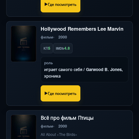
Где посмотреть
Hollywood Remembers Lee Marvin
фильм
2000
5
4.8
КП
IMDb
роль
играет самого себя / Garwood B. Jones,
хроника
Где посмотреть
Всё про фильм Птицы
фильм
2000
All About «The Birds»