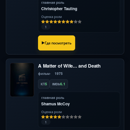
главная роль
Christopher Tauling
Оценка роли
1
Где посмотреть
A Matter of Wife... and Death
фильм
1975
5
6.1
КП
IMDb
главная роль
Shamus McCoy
Оценка роли
1