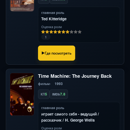
главная роль
Ted Kitteridge
Оценка роли
1
Где посмотреть
Time Machine: The Journey Back
фильм
1993
5
7.8
КП
IMDb
главная роль
играет самого себя - ведущий /
рассказчик / H. George Wells
Оценка роли