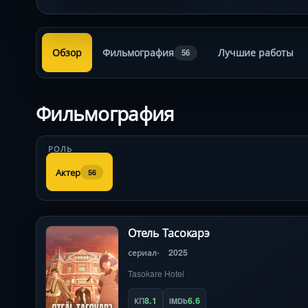
Обзор
Фильмография
Лучшие работы
56
Фильмография
РОЛЬ
Актер
56
Отель Тасокарэ
сериал
2025
Tasokare Hotel
8.1
6.6
КП
IMDb