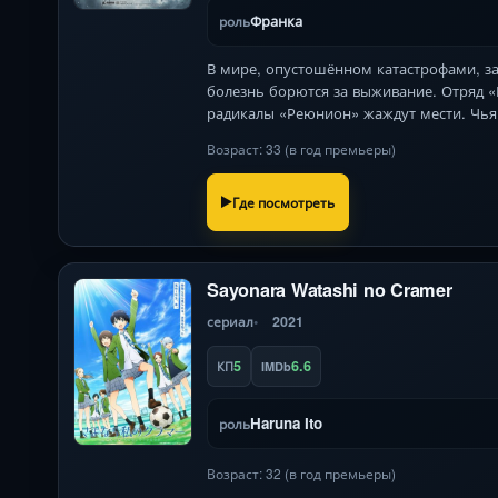
Франка
роль
В мире, опустошённом катастрофами, 
болезнь борются за выживание. Отряд «
радикалы «Реюнион» жаждут мести. Чья
Возраст: 33 (в год премьеры)
Где посмотреть
Sayonara Watashi no Cramer
сериал
2021
5
6.6
КП
IMDb
Haruna Ito
роль
Возраст: 32 (в год премьеры)