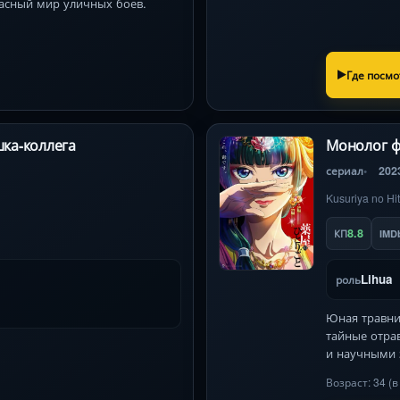
пасный мир уличных боев.
Где посмо
шка-коллега
Монолог ф
сериал
202
Kusuriya no Hit
8.8
КП
IMD
Lihua
роль
Юная травни
тайные отра
и научными 
Возраст: 34 (