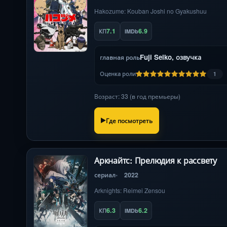
Hakozume: Kouban Joshi no Gyakushuu
7.1
6.9
КП
IMDb
Fuji Seiko, озвучка
главная роль
Оценка роли
1
Возраст: 33 (в год премьеры)
Где посмотреть
Аркнайтс: Прелюдия к рассвету
сериал
2022
Arknights: Reimei Zensou
6.3
6.2
КП
IMDb