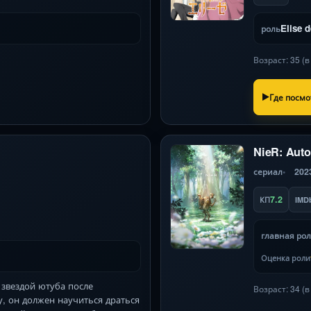
Elise 
роль
Возраст: 35 (
Где посмо
NieR: Auto
сериал
202
7.2
КП
IMD
главная ро
Оценка роли
звездой ютуба после
Возраст: 34 (
у, он должен научиться драться