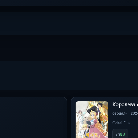
Королева 
сериал
202
Gekai Elise
6.8
КП