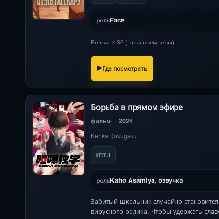
Face
роль
Возраст: 36 (в год премьеры)
Где посмотреть
Борьба в прямом эфире
фильм
2024
Kenka Dokugaku
7.1
КП
Kaho Asamiya, озвучка
роль
Забитый школьник случайно становится 
вирусного ролика. Чтобы удержать слав