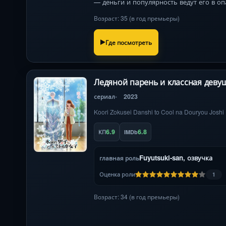
— деньги и популярность ведут его в о
Возраст: 35 (в год премьеры)
Где посмотреть
Ледяной парень и классная деву
сериал
2023
Koori Zokusei Danshi to Cool na Douryou Joshi
6.9
6.8
КП
IMDb
Fuyutsuki-san, озвучка
главная роль
Оценка роли
1
Возраст: 34 (в год премьеры)