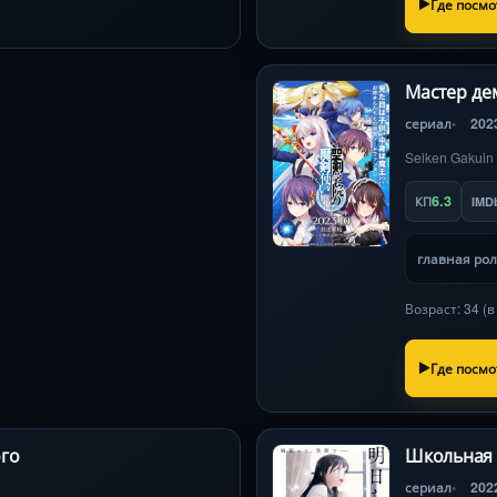
Где посмо
Мастер де
сериал
202
Seiken Gakuin
6.3
КП
IMD
главная ро
Возраст: 34 (
Где посмо
го
Школьная 
сериал
202