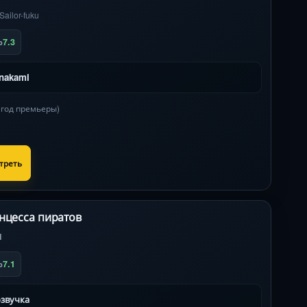
Sailor-fuku
7.3
b
inakami
в год премьеры)
треть
нцесса пиратов
1
7.1
b
озвучка