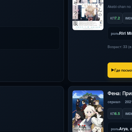
Akebi-chan no 
7.2
КП
IMD
Riri M
роль
Возраст: 33 (
Где посмо
Фена: При
сериал
202
6.5
КП
IMD
Arya, 
роль