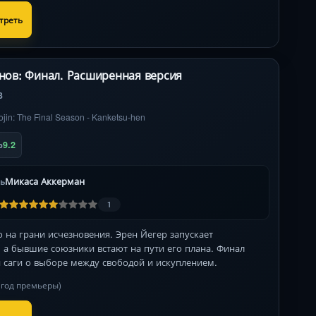
треть
анов: Финал. Расширенная версия
3
ojin: The Final Season - Kanketsu-hen
9.2
b
Микаса Аккерман
ль
1
 на грани исчезновения. Эрен Йегер запускает
, а бывшие союзники встают на пути его плана. Финал
й саги о выборе между свободой и искуплением.
в год премьеры)