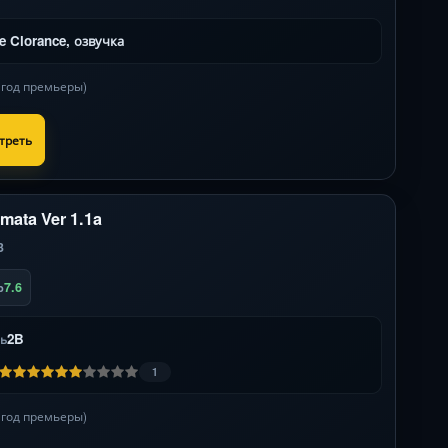
de Clorance, озвучка
в год премьеры)
треть
mata Ver 1.1a
3
7.6
b
2B
ль
1
в год премьеры)