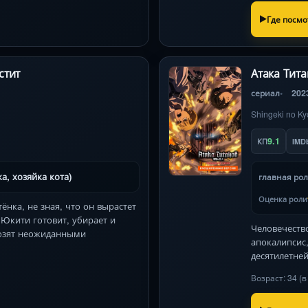
Где посмо
стит
Атака Тит
сериал
202
Shingeki no Ky
9.1
КП
IMD
а, хозяйка кота)
главная ро
Оценка роли
нка, не зная, что он вырастет
 Юкити готовит, убирает и
Человечество
розят неожиданными
апокалипсис
десятилетне
Возраст: 34 (