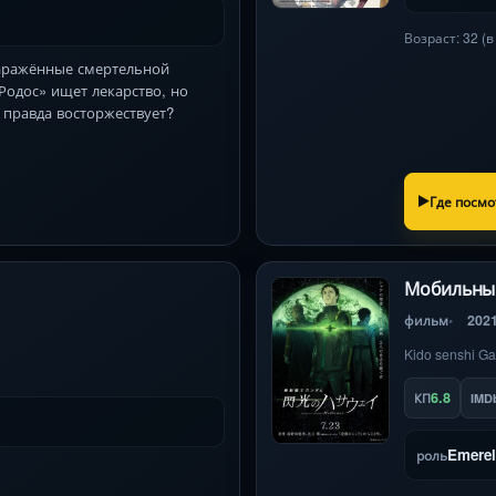
Возраст: 32 (
заражённые смертельной
Родос» ищет лекарство, но
 правда восторжествует?
Где посмо
Мобильный
фильм
202
Kido senshi G
6.8
КП
IMD
Emerel
роль