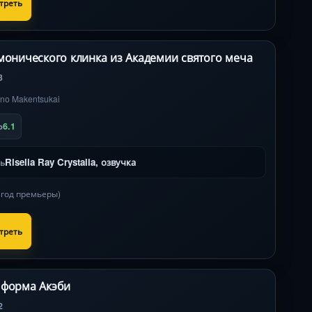
треть
монического клинка из Академии святого меча
3
 no Makentsukai
6.1
b
Riselia Ray Crystalia, озвучка
ль
в год премьеры)
треть
форма Акэби
2