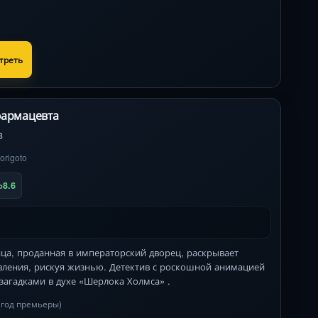
треть
армацевта
3
origoto
8.6
b
ца, проданная в императорский дворец, раскрывает
вления, рискуя жизнью. Детектив с роскошной анимацией
загадками в духе «Шерлока Холмса» .
в год премьеры)