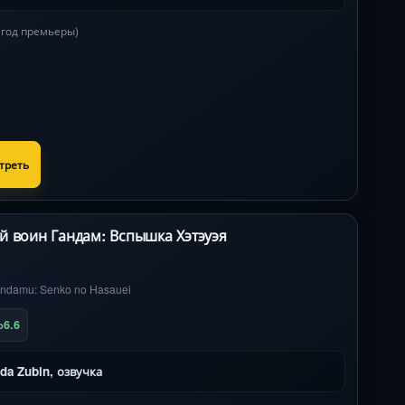
в год премьеры)
треть
 воин Гандам: Вспышка Хэтэуэя
1
andamu: Senko no Hasauei
6.6
b
da Zubin, озвучка