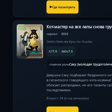
Где посмотреть
Кот-мастер на все лапы снова гру
сериал
2023
Dekiru Neko wa Kyou mo Yuuutsu
7.9
7.5
КП
IMDb
Саку (молодая трудоголичк
главная роль
Девушка Саку подбирает бездомного котё
в гигантского говорящего кота-хозяина!
обожает распродажи, но его таланты г
последствиями.
Возраст: 34 (в год премьеры)