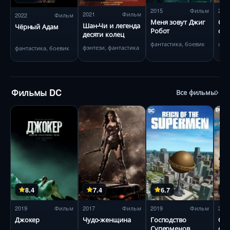
2015
Фильм
202
2021
Фильм
2022
Фильм
Меня зовут Джиг
Об
Шан-Чи и легенда
Чёрный Адам
Робот
спр
десяти колец
Вто
фантастика, боевик
фан
фэнтези, фантастика
вой
фантастика, боевик
Фильмы DC
Все фильмы
8.4
7.4
6.7
2019
Фильм
2017
Фильм
2019
Фильм
202
Джокер
Чудо-женщина
Господство
Об
Суперменов
спр