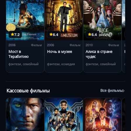
7.2
6.4
6.4
2006
Фильм
2006
Фильм
2010
Фильм
200
Мост в
Ночь в музее
Алиса в стране
Ван
Терабитию
чудес
фэнтези, семейный
фэнтези, комедия
фэнтези, семейный
фэн
Кассовые фильмы
Все фильмы