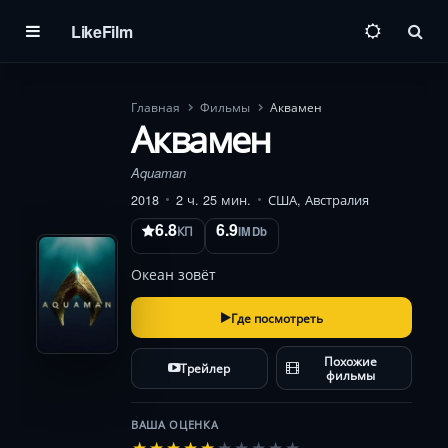
LikeFilm
Пои
Главная
Фильмы
Аквамен
Аквамен
Aquaman
2018
2 ч. 25 мин.
США, Австралия
6.8
6.9
КП
IMDb
Океан зовёт
Где посмотреть
Похожие
Трейлер
фильмы
ВАША ОЦЕНКА
★
★
★
★
★
★
★
★
★
★