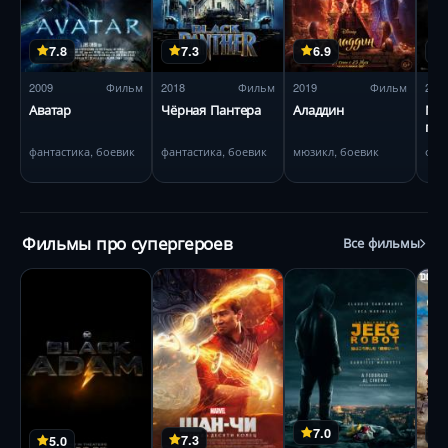
7.8
7.3
6.9
2009
Фильм
2018
Фильм
2019
Фильм
201
Аватар
Чёрная Пантера
Аладдин
Ми
пер
фантастика, боевик
фантастика, боевик
мюзикл, боевик
фан
Фильмы про супергероев
Все фильмы
7.0
7.3
5.0