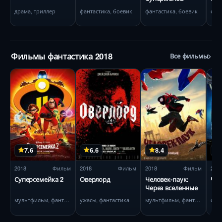
Вто
драма, триллер
фантастика, боевик
фантастика, боевик
фан
вой
Фильмы фантастика 2018
Все фильмы
7.6
6.6
8.4
2018
Фильм
2018
Фильм
2018
Фильм
201
Суперсемейка 2
Оверлорд
Человек-паук:
Чёр
Через вселенные
мультфильм, фантастика
ужасы, фантастика
мультфильм, фантастика
фан