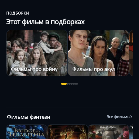
ПОДБОРКИ
Этот фильм в подборках
Фильмы про войну
Фильмы про акул
Ф
Фильмы фэнтези
Все фильмы