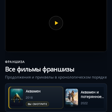
неделю!) перевешивают шаблонность мотивов
.
ФРАНШИЗА
Все фильмы франшизы
Продолжения и приквелы в хронологическом порядке
Аквамен
Аквамен и
потерянное
2018
царство
2022
ВЫ СМОТРИТЕ