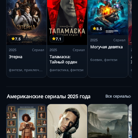
8.5
7.5
7.1
2025
Сериал
Могучая девятка
2025
Сериал
2025
Сериал
202
Этерна
Таламаска:
Лег
боевик, фэнтези
Тайный орден
Хае
фэнтези, приключения
фантастика, фэнтези
Американские сериалы 2025 года
Все сериалы