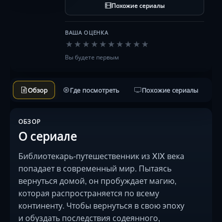
Похожие сериалы
обуздать последствия содеянно…
ВАША ОЦЕНКА
★
★
★
★
★
★
★
★
★
★
Вы будете первым
Обзор
Где посмотреть
Похожие сериалы
ОБЗОР
О сериале
Библиотекарь‑путешественник из XIX века
попадает в современный мир. Пытаясь
вернуться домой, он пробуждает магию,
которая распространяется по всему
континенту. Чтобы вернуться в свою эпоху
и обуздать последствия содеянного,