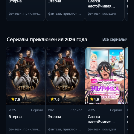
Этерна
Этерна
Слегка
Сле
настойчивая
нас
тёмная эльфийка
тём
фэнтези, приключения
фэнтези, приключения
фэнтези, комедия
фэн
последовала за
пос
мной из другого
мно
мира
ми
Сериалы приключения 2026 года
Все сериалы
7.5
7.5
4.9
2025
Сериал
2025
Сериал
2025
Сериал
202
Этерна
Этерна
Слегка
Сле
настойчивая
нас
тёмная эльфийка
тём
фэнтези, приключения
фэнтези, приключения
фэнтези, комедия
фэн
последовала за
пос