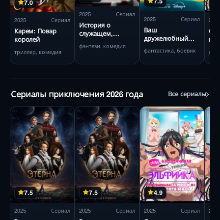
7.5
7.0
2025
Сериал
2025
Сериал
2025
Сериал
202
История о
Ваш
Карем: Повар
Сле
служащем,
дружелюбный
королей
нас
который стал
сосед Человек-
фэнтези, комедия
тём
одним из четырёх
фантастика, боевик
триллер, комедия
фэн
паук
пос
Небесных царей,
мно
когда отправился
ми
в другой мир
Сериалы приключения 2026 года
Все сериалы
7.5
7.5
4.9
2025
Сериал
2025
Сериал
2025
Сериал
202