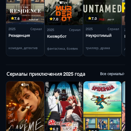
7.6
7.0
7.0
2025
Сериал
2025
Сериал
2025
Сериал
202
Резиденция
Неукротимый
Киллербот
Бол
комедия, детектив
триллер, драма
фантастика, боевик
дра
Сериалы приключения 2025 года
Все сериалы
6.2