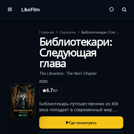
LikeFilm
Пои
Главная
Сериалы
Библиотекари: Следующая глава
Библиотекари:
Следующая
глава
The Librarians: The Next Chapter
2025
6.7
КП
Библиотекарь‑путешественник из XIX
века попадает в современный мир.
Пытаясь вернуться домой, он
пробуждает магию, которая
Где посмотреть
распространяется по всему континенту.
Чтобы вернуться в свою эпоху и