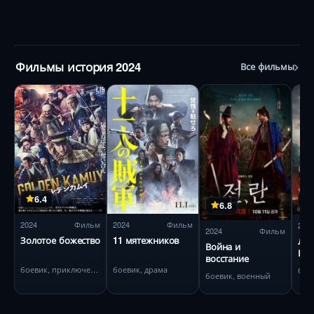
Фильмы история 2024
Все фильмы
6.4
6.8
2024
Фильм
2024
Фильм
202
2024
Фильм
Золотое божество
11 мятежников
Лег
Война и
Вил
восстание
боевик, приключения
боевик, драма
бое
боевик, военный