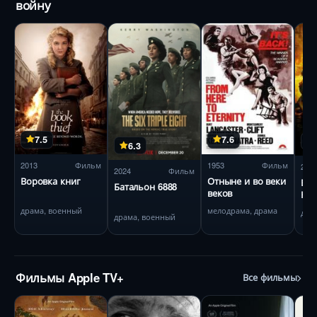
войну
7.5
7.6
6.3
2013
Фильм
1953
Фильм
202
2024
Фильм
Воровка книг
Отныне и во веки
Бит
Батальон 6888
веков
Нар
по
драма, военный
мелодрама, драма
дра
драма, военный
Гит
Фильмы Apple TV+
Все фильмы