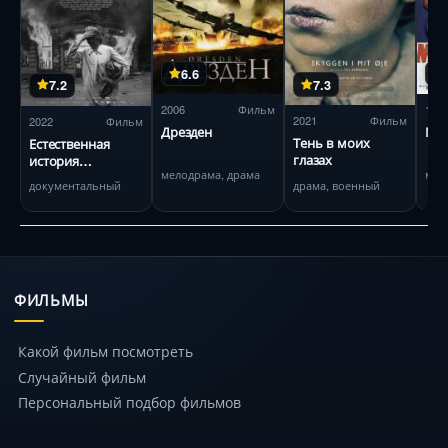
6.6
7.3
7.2
2006
Фильм
194
2021
Фильм
2022
Фильм
Дрезден
Мис
Тень в моих
Естественная
глазах
история
мелодрама, драма
мел
разрушения
драма, военный
документальный
ФИЛЬМЫ
Какой фильм посмотреть
Случайный фильм
Персональный подбор фильмов