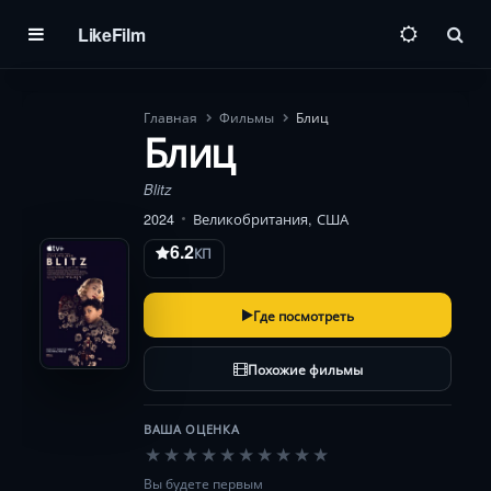
LikeFilm
Пои
Главная
Фильмы
Блиц
Блиц
Blitz
2024
Великобритания, США
6.2
КП
Где посмотреть
Похожие фильмы
ВАША ОЦЕНКА
★
★
★
★
★
★
★
★
★
★
Вы будете первым