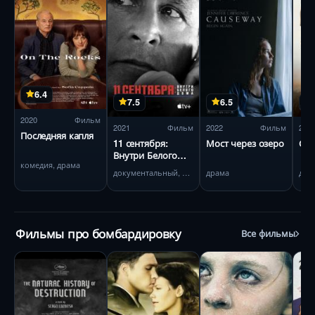
6.4
7.5
6.5
2020
Фильм
2021
Фильм
2022
Фильм
202
Последняя капля
11 сентября:
Мост через озеро
Свя
Внутри Белого
комедия, драма
дома
документальный, история
драма
дра
Фильмы про бомбардировку
Все фильмы