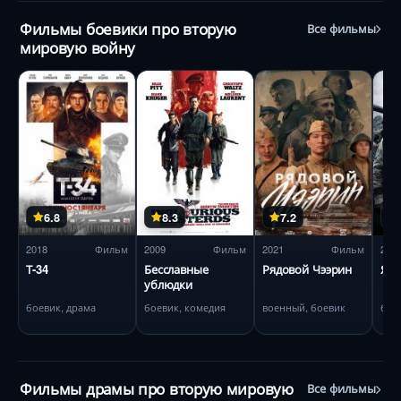
Фильмы боевики про вторую
Все фильмы
мировую войну
6.8
8.3
7.2
2018
Фильм
2009
Фильм
2021
Фильм
201
Т-34
Бесславные
Рядовой Чээрин
Яро
ублюдки
боевик, драма
боевик, комедия
военный, боевик
бое
Фильмы драмы про вторую мировую
Все фильмы