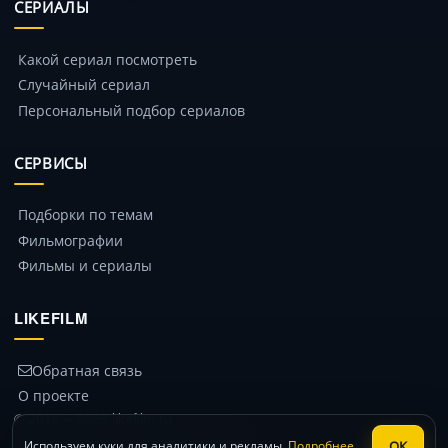
СЕРИАЛЫ
Какой сериал посмотреть
Случайный сериал
Персональный подбор сериалов
СЕРВИСЫ
Подборки по темам
Фильмографии
Фильмы и сериалы
LIKEFILM
Обратная связь
О проекте
© 2014 – 2026 likefilm.ru
Политика конфиденциальности
ОК
Используем куки для аналитики и рекламы.
Подробнее
.