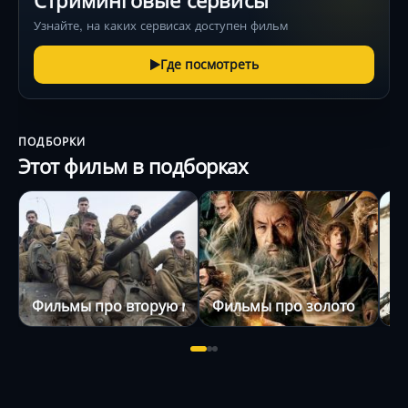
Стриминговые сервисы
Узнайте, на каких сервисах доступен фильм
Где посмотреть
ПОДБОРКИ
Этот фильм в подборках
Фильмы про вторую мировую войну
Фильмы про золото
Ф