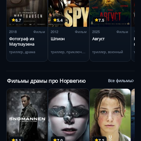
6.7
5.4
7.5
2018
Фильм
2012
Фильм
2025
Фильм
195
Фотограф из
Шпион
Август
Ноч
Маутхаузена
при
триллер, драма
триллер, приключения
триллер, военный
три
Фильмы драмы про Норвегию
Все фильмы
5.1
7.0
7.2