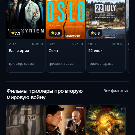
7.3
6.6
6.8
2017
Фильм
2021
Фильм
2018
Фильм
201
Валькирия
Осло
22 июля
12-
триллер, драма
триллер, драма
триллер, драма
три
Фильмы триллеры про вторую
Все фильмы
мировую войну