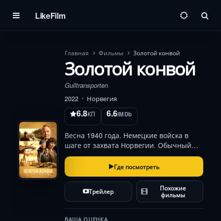
LikeFilm
Пои
Главная
Фильмы
Золотой конвой
Золотой конвой
Gulltransporten
2022
Норвегия
6.8
6.6
КП
IMDb
Весна 1940 года. Немецкие войска в
шаге от захвата Норвегии. Обычный
банковский служака (Йон Эйгарден)
получает невыполнимое задание —
Где посмотреть
тайно эвакуировать весь золотой запас
страны. С помощью сестры-
Похожие
Трейлер
переводчицы (Ида Элиз …
фильмы
ВАША ОЦЕНКА