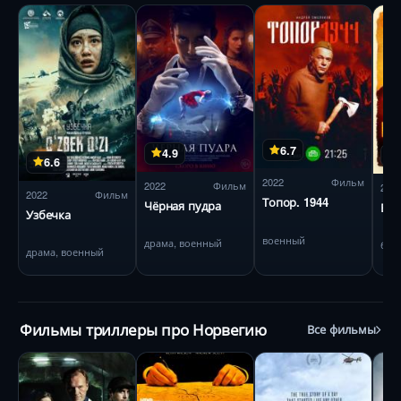
6.7
4.9
6.6
2022
Фильм
2022
Фильм
202
2022
Фильм
Топор. 1944
Чёрная пудра
Бес
Узбечка
военный
драма, военный
бое
драма, военный
Фильмы триллеры про Норвегию
Все фильмы