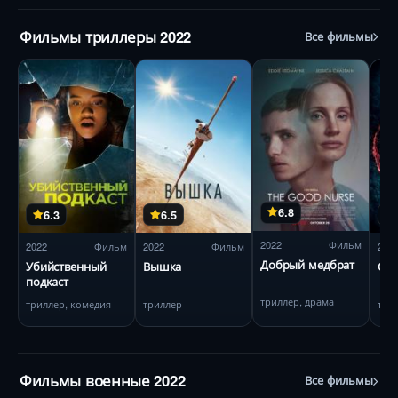
Фильмы триллеры 2022
Все фильмы
6.8
6.3
6.5
2022
Фильм
2022
Фильм
2022
Фильм
202
Добрый медбрат
Убийственный
Вышка
Ост
подкаст
триллер, драма
триллер, комедия
триллер
три
Фильмы военные 2022
Все фильмы