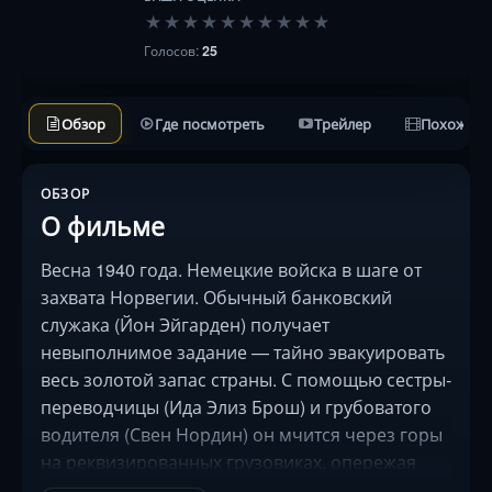
★
★
★
★
★
★
★
★
★
★
Голосов:
25
Обзор
Где посмотреть
Трейлер
Похожие 
ОБЗОР
О фильме
Весна 1940 года. Немецкие войска в шаге от
захвата Норвегии. Обычный банковский
служака (Йон Эйгарден) получает
невыполнимое задание — тайно эвакуировать
весь золотой запас страны. С помощью сестры-
переводчицы (Ида Элиз Брош) и грубоватого
водителя (Свен Нордин) он мчится через горы
на реквизированных грузовиках, опережая
вражеские засады и авиаудары. Когда поезд с