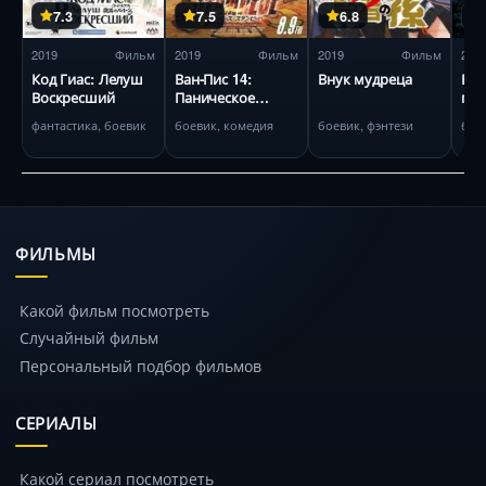
7.3
7.5
6.8
2019
Фильм
2019
Фильм
2019
Фильм
201
Код Гиас: Лелуш
Ван-Пис 14:
Внук мудреца
В п
Воскресший
Паническое
пой
бегство
кра
фантастика, боевик
боевик, комедия
боевик, фэнтези
бое
Стр
ФИЛЬМЫ
Какой фильм посмотреть
Случайный фильм
Персональный подбор фильмов
СЕРИАЛЫ
Какой сериал посмотреть