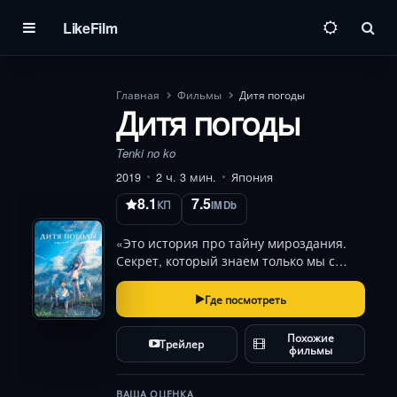
LikeFilm
Пои
Главная
Фильмы
Дитя погоды
Дитя погоды
Tenki no ko
2019
2 ч. 3 мин.
Япония
8.1
7.5
КП
IMDb
«Это история про тайну мироздания.
Секрет, который знаем только мы с
ней»
Где посмотреть
Похожие
Трейлер
фильмы
ВАША ОЦЕНКА