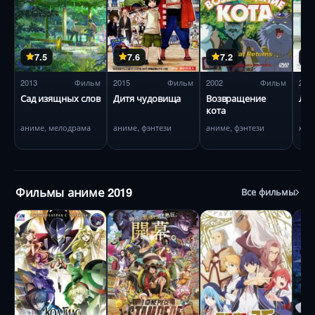
7.5
7.6
7.2
2013
Фильм
2015
Фильм
2002
Фильм
201
Сад изящных слов
Дитя чудовища
Возвращение
Лиз
кота
аниме, мелодрама
аниме, фэнтези
аниме, фэнтези
ком
Фильмы аниме 2019
Все фильмы