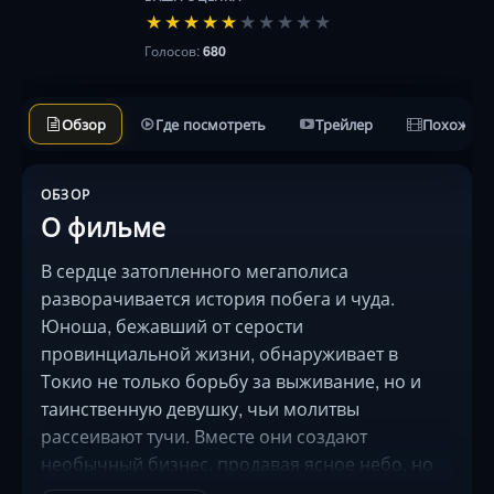
★
★
★
★
★
★
★
★
★
★
Голосов:
680
Обзор
Где посмотреть
Трейлер
Похожие 
ОБЗОР
О фильме
В сердце затопленного мегаполиса
разворачивается история побега и чуда.
Юноша, бежавший от серости
провинциальной жизни, обнаруживает в
Токио не только борьбу за выживание, но и
таинственную девушку, чьи молитвы
рассеивают тучи. Вместе они создают
необычный бизнес, продавая ясное небо, но
за магию приходится платить — тело героини