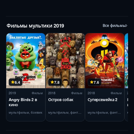
Фильмы мультики 2019
Все фильмы
6.4
7.8
7.6
2019
Фильм
2018
Фильм
2018
Фильм
201
Angry Birds 2 в
Остров собак
Суперсемейка 2
Рал
кино
инт
мультфильм, боевик
мультфильм, фантастика
мультфильм, фантастика