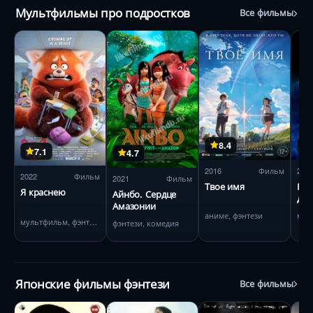
Мультфильмы про подростков
Все фильмы
8.4
7.1
4.7
2016
Фильм
201
2022
Фильм
2021
Фильм
Твое имя
Как
Я краснею
Айнбо. Сердце
дра
Амазонии
аниме, фэнтези
мультфильм, фэнтези
фэнтези, комедия
Японские фильмы фэнтези
Все фильмы