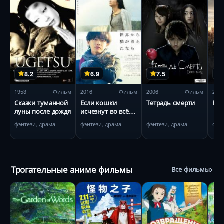
8.2
6.9
7.5
1953
Фильм
2016
Фильм
2006
Фильм
201
Сказки туманной
Если кошки
Тетрадь смерти
Вар
луны после дождя
исчезнут во всём
мире
фэнтези, драма
фэнтези, драма
фэнтези, драма
фэн
Трогательные аниме фильмы
Все фильмы