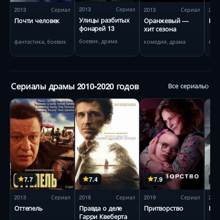
2013
Сериал
2013
Сериал
2013
Сериал
201
Улицы разбитых
Почти человек
Оранжевый —
Нас
фонарей 13
хит сезона
боевик, драма
фантастика, боевик
комедия, драма
мел
Сериалы драмы 2010-2020 годов
Все сериалы
7.7
7.4
7.9
2013
Сериал
2018
Сериал
2019
Сериал
201
Оттепель
Правда о деле
Притворство
Пат
Гарри Квеберта