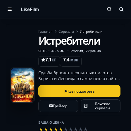
LikeFilm
Пои
Главная
Сериалы
Истребители
Истребители
2013
43 мин.
Россия, Украина
7.1
7.4
КП
IMDb
Судьба бросает неопытных пилотов
Бориса и Леонида в самое пекло войны.
Роковые ошибки едва не ставят крест
на их карьере, но шанс на искупление
Где посмотреть
приходит с заданием сорвать коварный
план врага — операцию «Восточная
Похожие
Трейлер
шкатул…
сериалы
ВАША ОЦЕНКА
★
★
★
★
★
★
★
★
★
★