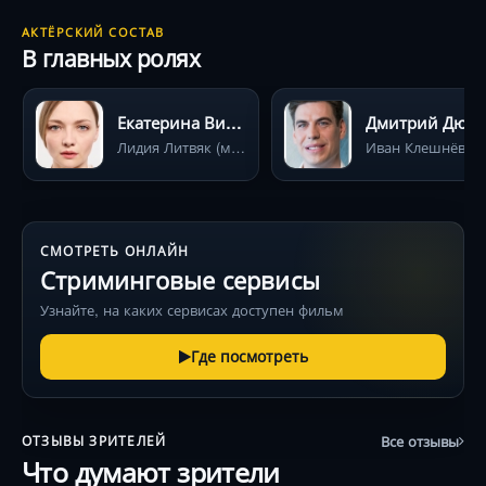
АКТЁРСКИЙ СОСТАВ
В главных ролях
Екатерина Вилкова
Дмитри
Лидия Литвяк (механик-самоучка, стрелок-радист)
Иван Клешнёв (к
СМОТРЕТЬ ОНЛАЙН
Стриминговые сервисы
Узнайте, на каких сервисах доступен фильм
Где посмотреть
Все отзывы
ОТЗЫВЫ ЗРИТЕЛЕЙ
Что думают зрители