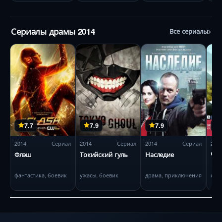
Сериалы драмы 2014
Все сериалы
7.7
7.9
7.9
2014
Сериал
2014
Сериал
2014
Сериал
201
Флэш
Токийский гуль
Наследие
Чуж
фантастика, боевик
ужасы, боевик
драма, приключения
фэн