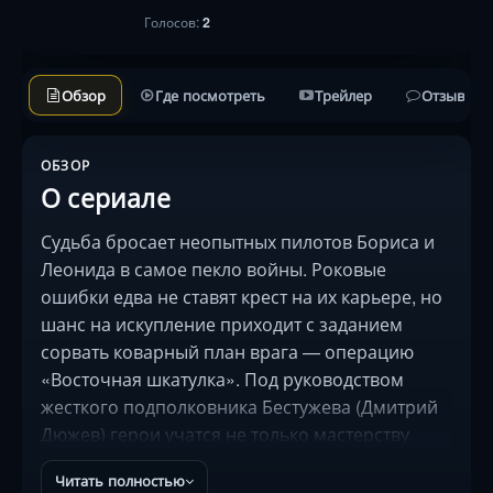
Голосов:
2
Обзор
Где посмотреть
Трейлер
Отзывы
ОБЗОР
О сериале
Судьба бросает неопытных пилотов Бориса и
Леонида в самое пекло войны. Роковые
ошибки едва не ставят крест на их карьере, но
шанс на искупление приходит с заданием
сорвать коварный план врага — операцию
«Восточная шкатулка». Под руководством
жесткого подполковника Бестужева (Дмитрий
Дюжев) герои учатся не только мастерству
воздушного боя, но и цене доверия. Война
Читать полностью
здесь — не фон, а полноценный персонаж: