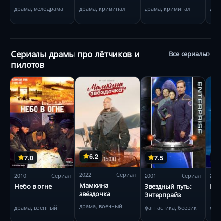
драма, мелодрама
драма, криминал
драма, криминал
дра
Сериалы драмы про лётчиков и
Все сериалы
пилотов
6.2
7.0
7.5
2022
Сериал
2010
Сериал
2001
Сериал
200
Мамкина
Небо в огне
Звездный путь:
По
звёздочка
Энтерпрайз
драма, военный
драма, военный
фантастика, боевик
фан