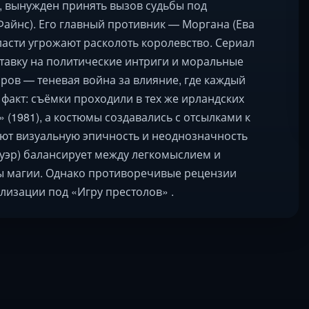
, вынужден принять вызов судьбы под
айнс). Его главный противник — Моргана (Ева
ласти угрожают расколоть королевство. Сериал
ставку на политические интриги и моральные
ов — теневая война за влияние, где каждый
факт: съёмки проходили в тех же ирландских
 (1981), а костюмы создавались с отсылками к
ют визуальную эпичность и неоднозначность
уэр) балансирует между легкомыслием и
ты магии. Однако противоречивые рецензии
илизации под «Игру престолов» .