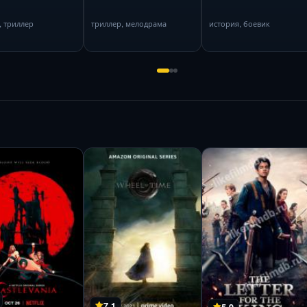
, триллер
триллер, мелодрама
история, боевик
7.1