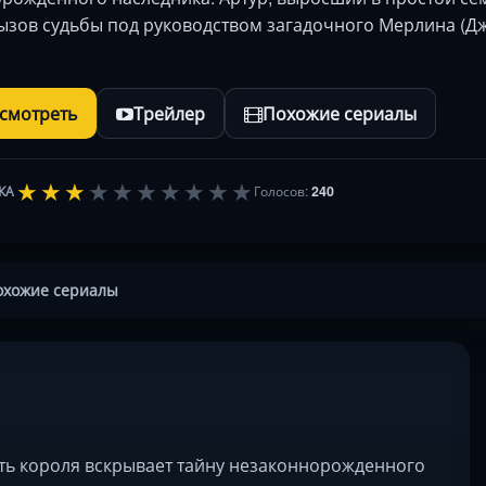
ызов судьбы под руководством загадочного Мерлина (Д
осмотреть
Трейлер
Похожие сериалы
★
★
★
★
★
★
★
★
★
★
КА
Голосов:
240
охожие сериалы
рть короля вскрывает тайну незаконнорожденного