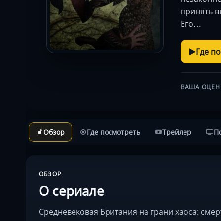
принять в
Его…
Где п
ВАША ОЦЕН
Обзор
Где посмотреть
Трейлер
П
ОБЗОР
О сериале
Средневековая Британия на грани хаоса: сме