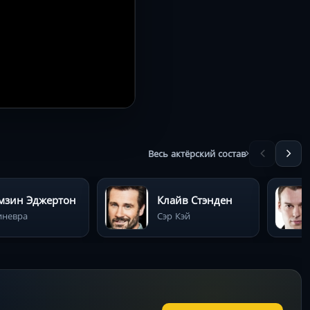
Весь актёрский состав
мзин Эджертон
Клайв Стэнден
иневра
Сэр Кэй