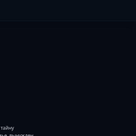
 тайну
мье, вынужден