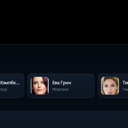
Джейми Кэмпбелл Бауэр
Ева Грин
Тэ
ртур
Моргана
Гв