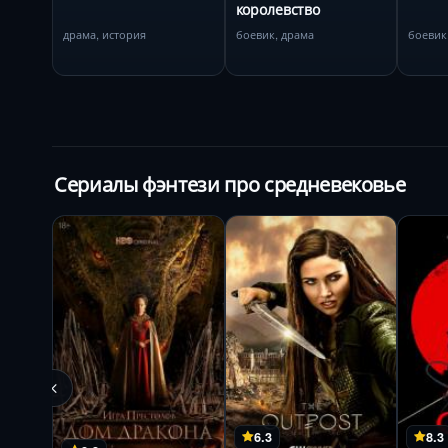
королевство
драма, история
боевик, драма
боевик
Сериалы фэнтези про средневековье
6.3
8.3