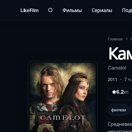
LikeFilm
Фильмы
Сериалы
Под
Главная
Ка
Camelot
2011
7 ч
6.2
КП
фэнтези
Средневек
незаконно