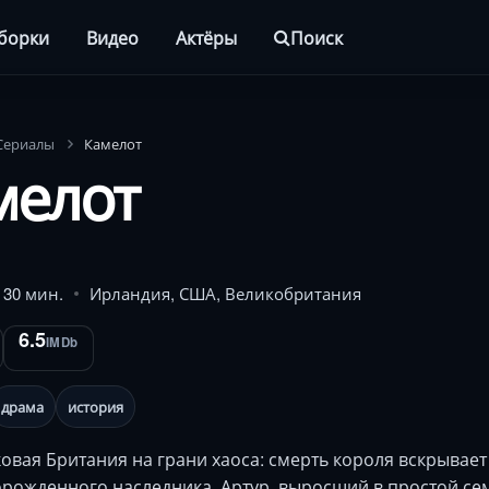
борки
Видео
Актёры
Поиск
Сериалы
Камелот
мелот
. 30 мин.
Ирландия, США, Великобритания
6.5
IMDb
драма
история
овая Британия на грани хаоса: смерть короля вскрывает
рожденного наследника. Артур, выросший в простой се