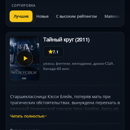
СОРТИРОВКА
Лучшие
Новые
С высоким рейтингом
Малоизвестн
Тайный круг (2011)
7.1
ужасы
,
фэнтези
,
мелодрама
,
драма
США
,
•
Канада
43 мин.
•
Старшеклассница Кэсси Блейк, потеряв мать при
трагических обстоятельствах, вынуждена переехать в
мрачный приморский городок Ченс-Харбор. Здесь её
ждут не только новые друзья — Диана, Адам, Фэй и
Читать полностью
другие, — но и пугающее открытие: все они потомки
могущественных ведьм, а её прибытие завершает