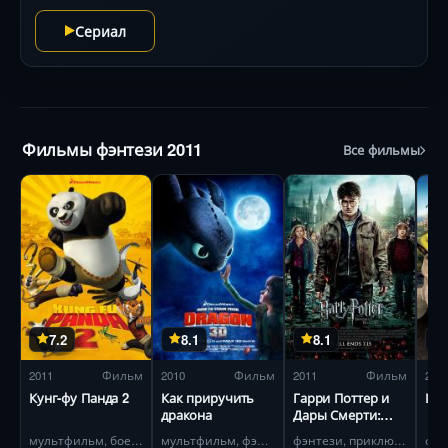
переносящие в мир летающих островов, и роковой
Сериал
выбор между верностью и предательством.
Фильмы фэнтези 2011
Все фильмы
7.2
8.1
8.1
2011
Фильм
2010
Фильм
2011
Фильм
201
Кунг-фу Панда 2
Как приручить
Гарри Поттер и
Шрэ
дракона
Дары Смерти:
Часть II
мультфильм, боевик
мультфильм, фэнтези
фэнтези, приключения