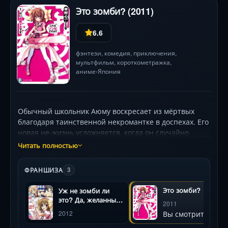
Это зомби? (2011)
6.6
фэнтези
,
комедия
,
приключения
,
мультфильм
, короткометражка,
аниме
Япония
•
Обычный школьник Аюму воскресает из мёртвых
благодаря таинственной некромантке в доспехах. Его
новая не-жизнь усложняется, когда он случайно
лишает сил эксцентричную «девушку в магическом
Читать полностью
облачении» Харуну и вынужден заменить её в борьбе
с кровожадными Мегалосами. Теперь зомби в
ФРАНШИЗА
3
розовом платье, неуязвимый, но страдающий от
солнца, путается под ногами у молчаливой
Это зомби?
Уж не зомби ли
создательницы, раздражает гордую вампиршу
это? Да, желанный
2011
Серафим и пытается найти своего убийцу. Сериал
вид
Вы смотрите
2012
виртуозно смешивает экшен, пародию на махо-сёдзё