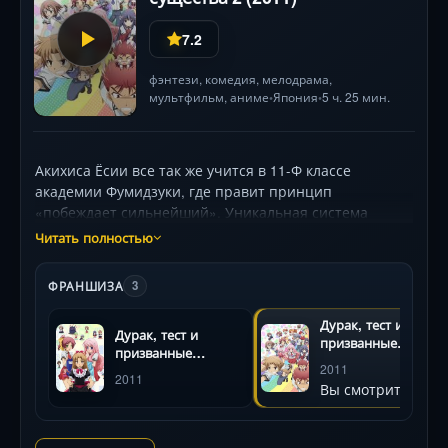
7.2
фэнтези
,
комедия
,
мелодрама
,
мультфильм
,
аниме
Япония
5 ч. 25 мин.
•
•
Акихиса Ёсии все так же учится в 11-Ф классе
академии Фумидзуки, где правит принцип
«побеждает сильнейший». Уникальная система
призываемых аватаров позволяет героям биться в
Читать полностью
«школьных войнах», двигаясь по лестнице
академической иерархии. Но ребята из сплоченной
ФРАНШИЗА
3
группы Акихисы, как истинные самураи, сражаются
не за презренные житейские блага, а за правду и
Дурак, тест и
Дурак, тест и
справедливость, что принесло им известность и
призванные
призванные
авторитет среди учеников и учителей. Так родился
существа 2
2011
существа:
2011
«ближний круг» — уникальный альянс оболтусов из
Вы смотрите
Фестиваль
класса «Ф» и всезнаек из класса «А», связанных
дружескими, родственными и романтическими
отношениями.