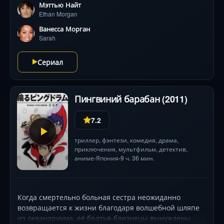
Мэттью Найт
открывшим талант к магии, и вампиршей-
Ethan Morgan
флегматиком они раскроют древний заговор. Их ждут
схватки с кровожадными культами, заклинания из
Ванесса Морган
старинного гримуара и погони в ночи. Всё решится
Sarah
во время лунного затмения — смогут ли юные герои
остановить воскрешение 219 древних существ, не
Сериал
став их жертвами? Динамичный микс подростковых
проблем и сверхъестественных угроз!
Пингвиний барабан (2011)
7.2
триллер
,
фэнтези
,
комедия
,
драма
,
приключения
,
мультфильм
,
детектив
,
аниме
Япония
9 ч. 36 мин.
•
•
Когда смертельно больная сестра неожиданно
возвращается к жизни благодаря волшебной шляпе
из океанариума, её братья-близнецы вынуждены