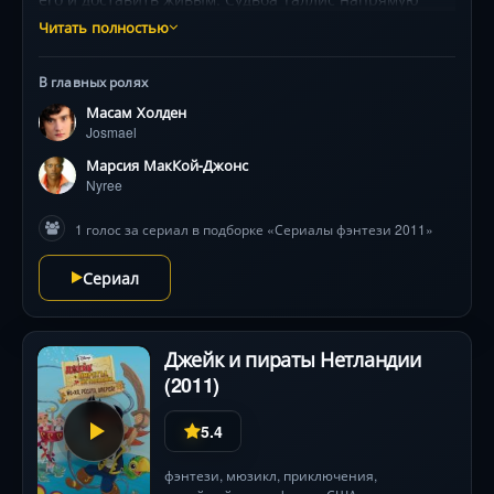
зависит от того, удастся ли ей выполнить свою
Читать полностью
миссию, так как однажды она уже не справилась
с порученным ей заданием. Во время охоты
В главных ролях
на беглого мага Таллис встречает людей и эльфа,
Масам Холден
которые станут её спутниками. Преследуя разные
Josmael
цели, они, тем не менее, объединяются, чтобы
победить общего врага и восстановить мир.
Марсия МакКой-Джонс
Nyree
1 голос за сериал в подборке «Сериалы фэнтези 2011»
Сериал
Джейк и пираты Нетландии
(2011)
5.4
фэнтези
, мюзикл,
приключения
,