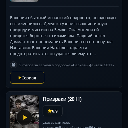
Валерия обычный испанский подросток, но однажды
все изменилось. Девушка узнает свою истинную
природу и миссию на Земле. Она Ангел и ей
придется бороться с силами зла. Падший ангел
Дэмиан хочет переманить Валерию на сторону зла.
Наставник Валерии Натаэль старается
предотвратить это, но удастся ли ему это…
2 голоса за сериал в подборке «Сериалы фэнтези 2011»
Сериал
Призраки (2011)
6.9
ужасы
,
фэнтези
,
детектив
Великобритания
56 мин.
•
•