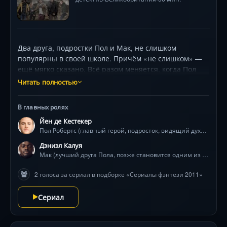
Два друга, подростки Пол и Мак, не слишком
популярны в своей школе. Причём «не слишком» —
ещё мягко сказано. Всё разом меняется, когда Пол
начинает видеть духов умерших, запертых в нашем
Читать полностью
мире. Его находит группа чудаков, наблюдающих за
духами. Они называют себя «Ангелиане» и пытаются
В главных ролях
как-то приставить его к делу. Тем временем, Полюс и
Йен де Кестекер
его «подручные жмурики» пытаются воплотиться,
Пол Робертс (главный герой, подросток, видящий духов)
прорваться в мир живых и устроить апокалипсис…
Дэниэл Калуя
Мак (лучший друга Пола, позже становится одним из Ангелиан)
2 голоса за сериал в подборке «Сериалы фэнтези 2011»
Сериал