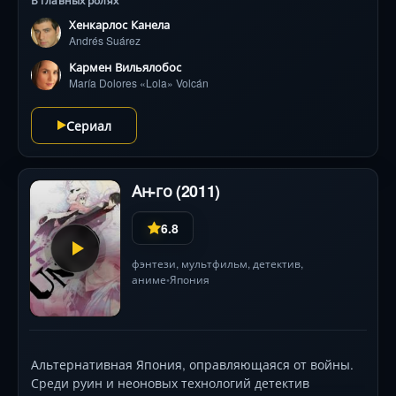
В главных ролях
призрак. На фоне солнечного Майами
Хенкарлос Канела
разворачивается история мести, мистических тайн и
Andrés Suárez
борьбы за справедливость. Звездный дуэт Кармен
Вильялобос и Жанкарлоса Канелы завораживает
Кармен Вильялобос
химией, а неожиданные повороты и криминальные
María Dolores «Lola» Volcán
интриги держат в напряжении до финала.
Сериал
Ан-го (2011)
6.8
фэнтези
,
мультфильм
,
детектив
,
аниме
Япония
•
Альтернативная Япония, оправляющаяся от войны.
Среди руин и неоновых технологий детектив