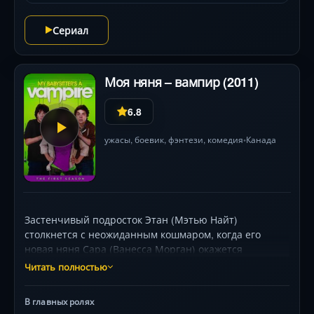
и откровенное безумие — от танцующих чиби до
говорящего оружия.
Сериал
Моя няня – вампир (2011)
6.8
ужасы
,
боевик
,
фэнтези
,
комедия
Канада
•
Застенчивый подросток Этан (Мэтью Найт)
столкнется с неожиданным кошмаром, когда его
новая няня Сара (Ванесса Морган) окажется
вампиром. Но настоящий ужас начнется, когда он
Читать полностью
обнаружит собственные способности — видения
будущего при прикосновениях. Вместе с
В главных ролях
эксцентричным другом Бенни (Аттикус Митчелл),