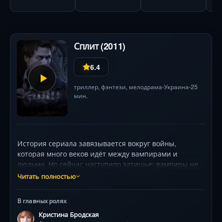
Сплит (2011)
6.4
триллер
,
фэнтези
,
мелодрама
Украина
25
•
•
мин.
История сериала завязывается вокруг войны,
которая много веков идёт между вампирами и
людьми. Но сейчас наступило затишье: вампиры не
пьют человеческую кровь, а питаются из источника
Читать полностью
заменяющего её. Найти такой источник может только
Пророк, которыми всегда являются полукровки —
В главных ролях
сплиты, дети людей и вампиров. Нынешний пророк
Кристина Бродская
Ардек в поисках своей замены находит Лию.Лия