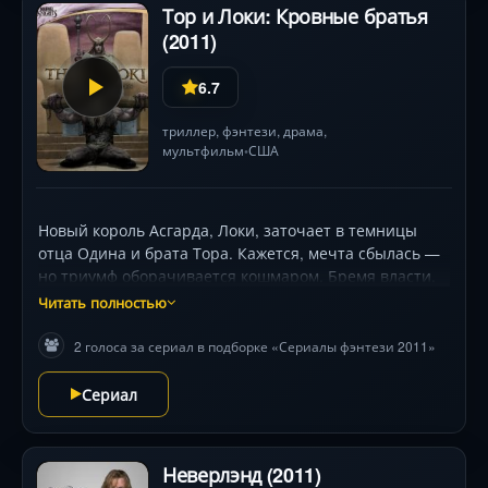
Тор и Локи: Кровные братья
(2011)
6.7
триллер
,
фэнтези
,
драма
,
мультфильм
США
•
Новый король Асгарда, Локи, заточает в темницы
отца Одина и брата Тора. Кажется, мечта сбылась —
но триумф оборачивается кошмаром. Бремя власти,
предательство союзников и пророчество о
Читать полностью
неминуемом падении заставляют бога обмана
сомневаться. Стоит ли убивать единственного, кто
2 голоса за сериал в подборке «Сериалы фэнтези 2011»
видел в нём брата? В душераздирающем
противостоянии Дэвид Блэр (Локи) и Дэниел Торн
Сериал
(Тор) оживляют шедевр Роберта Роди. Гибридная
анимация: живописные рисунки Эсада Рибича,
усиленные 3D-слоями, создают атмосферу древней
Неверлэнд (2011)
трагедии . Финал держит в напряжении: пойдёт ли