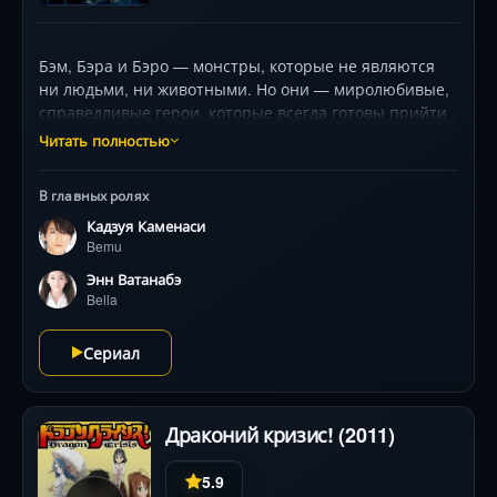
Бэм, Бэра и Бэро — монстры, которые не являются
ни людьми, ни животными. Но они — миролюбивые,
справедливые герои, которые всегда готовы прийти
людям на помощь. Однако, люди их боятся и
Читать полностью
ненавидят. Несмотря на это, Бэм, Бэра и Бэро
продолжают бороться против зла ради человечества
В главных ролях
и веры в то, что в один прекрасный день их желание
Кадзуя Каменаси
исполнится, и они смогут стать людьми…
Bemu
Энн Ватанабэ
Bella
Сериал
Драконий кризис! (2011)
5.9