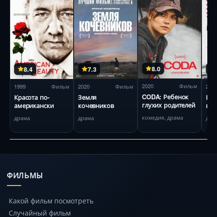
8.0
8.4
7.3
2020
Фильм
1999
Фильм
2020
Фильм
201
CODA: Ребенок
Красота по-
Земля
В ц
глухих родителей
американски
кочевников
вн
комедия, драма
драма
драма
дра
ФИЛЬМЫ
Какой фильм посмотреть
Случайный фильм