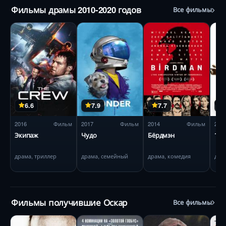
Фильмы драмы 2010-2020 годов
Все фильмы
6.6
7.9
7.7
2016
Фильм
2017
Фильм
2014
Фильм
201
Экипаж
Чудо
Бёрдмэн
12 
драма, триллер
драма, семейный
драма, комедия
дра
Фильмы получившие Оскар
Все фильмы