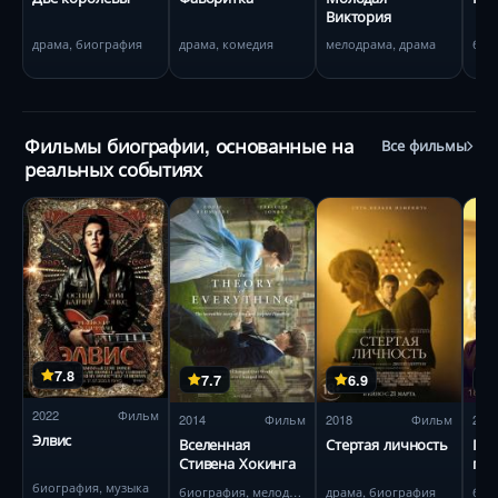
Виктория
драма, биография
драма, комедия
мелодрама, драма
био
Фильмы биографии, основанные на
Все фильмы
реальных событиях
7.8
7.7
6.9
2022
Фильм
2014
Фильм
2018
Фильм
201
Элвис
Вселенная
Стертая личность
Про
Стивена Хокинга
пом
биография, музыка
биография, мелодрама
драма, биография
био