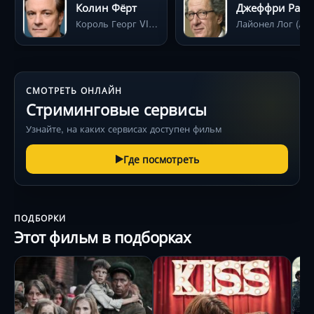
Колин Фёрт
Джеффри Раш
Король Георг VI (принц Альберт, герцог Йоркский)
Лайонел Лог
СМОТРЕТЬ ОНЛАЙН
Стриминговые сервисы
Узнайте, на каких сервисах доступен фильм
Где посмотреть
ПОДБОРКИ
Этот фильм в подборках