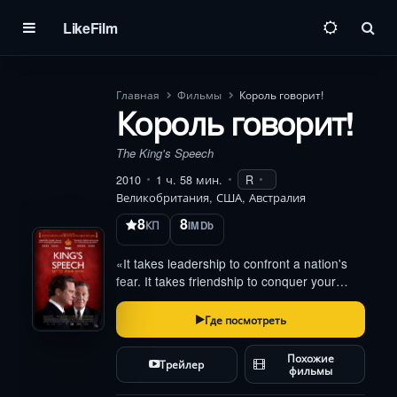
LikeFilm
Пои
Главная
Фильмы
Король говорит!
Король говорит!
The King's Speech
2010
1 ч. 58 мин.
R
Великобритания, США, Австралия
8
8
КП
IMDb
«It takes leadership to confront a nation's
fear. It takes friendship to conquer your
own»
Где посмотреть
Похожие
Трейлер
фильмы