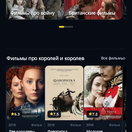
Фильмы про войну
Британские фильмы
Ф
Фильмы про королей и королев
Все фильмы
6.3
7.5
7.2
2018
Фильм
2018
Фильм
2009
Фильм
201
Две королевы
Фаворитка
Молодая
Ко