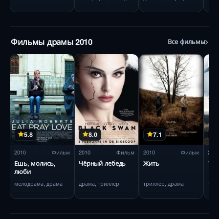
Фильмы драмы 2010
Все фильмы
5.8
8.0
7.1
2010
Фильм
2010
Фильм
2010
Фильм
201
Ешь, молись,
Чёрный лебедь
Жить
127
люби
мелодрама, драма
драма, триллер
триллер, драма
три