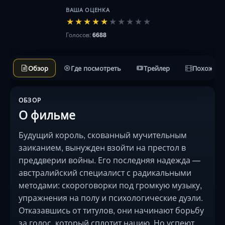
ВАША ОЦЕНКА
★
★
★
★
★
★
★
★
★
★
Голосов:
6688
Обзор
Где посмотреть
Трейлер
Похожие 
ОБЗОР
О фильме
Будущий король, скованный мучительным
заиканием, вынужден взойти на престол в
преддверии войны. Его последняя надежда —
австралийский специалист с радикальными
методами: скороговорки под громкую музыку,
упражнения на полу и психологические дуэли.
Отказавшись от титулов, они начинают борьбу
за голос, который сплотит нацию. Но успеют