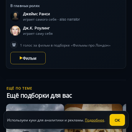
детстве. В этом ей помогает ее родная сестра,
В главных ролях
показывая детские семейные фотографии. В картине
Джеймс Ранси
использованы архивные кадры, снятые в Лондоне и
играет самого себя - also narrator
Эдинбурге, с тем, как Джоан дописывает последнюю
страницу книги о своем Герое, как печатается тираж,
Дж.К. Роулинг
как Джоан посещает премьеру фильма.
играет саму себя
1 голос за фильм в подборке «Фильмы про Лондон»
Фильм
ЕЩЁ ПО ТЕМЕ
Ещё подборки для вас
ОК
Используем куки для аналитики и рекламы.
Подробнее
.