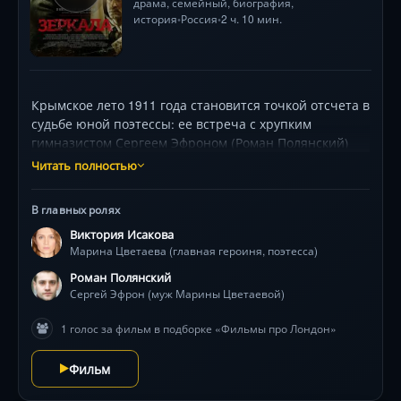
драма
,
семейный
,
биография
,
история
Россия
2 ч. 10 мин.
•
•
Крымское лето 1911 года становится точкой отсчета в
судьбе юной поэтессы: ее встреча с хрупким
гимназистом Сергеем Эфроном (Роман Полянский)
перерастает в страсть, испепеляющую границы
Читать полностью
реальности. Фильм-коллаж из зеркальных отражений
её души переносит зрителя из дореволюционного
В главных ролях
Коктебеля в богемные кафе Парижа и мрачные
Виктория Исакова
подмосковные дачи 1930-х. Виктория Исакова
Марина Цветаева (главная героиня, поэтесса)
создает портрет женщины, разрываемой между
творческим огнём, материнством и опасными
Роман Полянский
связями, где каждый поворот судьбы — удар стихии.
Сергей Эфрон (муж Марины Цветаевой)
Визуальные метафоры (бабочки, разбитые часы,
1 голос за фильм в подборке «Фильмы про Лондон»
морская пена) и гипнотическая операторская работа
Сергея Мачильского усиливают ощущение
Фильм
надвигающейся трагедии. Главная интрига: какой
ценой гений сохраняет любовь, когда реальность