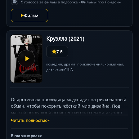
5 голосов за фильм в подборке «Фильмы про Лондон»
Фильм
Круэлла (2021)
7.5
комедия
,
драма
,
приключения
,
криминал
,
детектив
США
•
Осиротевшая провидица моды идёт на рискованный
обман, чтобы покорить жёсткий мир дизайна. Под
маской послушной ассистентки она годами изучает
врага — холодную баронессу фон Хеллман. Но одна
Читать полностью
находка вскрывает старую травму, и на свет
рождается её альтер эго: эпатажная бунтарка в
В главных ролях
платье из газет и пламени. Сорвав показ конкурентки