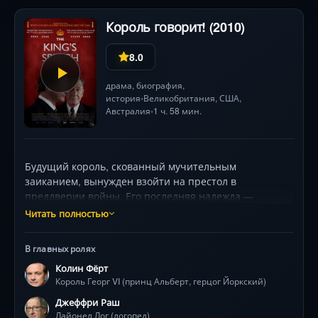
превращается в зеркальный лабиринт
предательств?
Король говорит! (2010)
8.0
драма
,
биография
,
история
Великобритания
,
США
,
•
Австралия
1 ч. 58 мин.
•
Будущий король, скованный мучительным
заиканием, вынужден взойти на престол в
преддверии войны. Его последняя надежда —
австралийский специалист с радикальными
Читать полностью
методами: скороговорки под громкую музыку,
упражнения на полу и психологические дуэли.
В главных ролях
Отказавшись от титулов, они начинают борьбу за
Колин Фёрт
голос, который сплотит нацию. Но успеют ли?
Король Георг VI (принц Альберт, герцог Йоркский)
Лауреат 4 «Оскаров» с блистательным трио: Колин
Фёрт, Джеффри Раш, Хелена Бонэм Картер.
Джеффри Раш
Лайонел Лог (логопед)