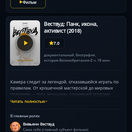
Фильм
Вествуд: Панк, икона,
активист (2018)
7.0
документальный
,
биография
,
история
Великобритания
2 ч. 19 мин.
•
•
Камера следит за легендой, отказавшейся играть по
правилам. От крошечной мастерской до мировых
подиумов — путь женщины, создавшей эстетику
панка и одевшей Sex Pistols. Фильм раскрывает её
Читать полностью
три лица: новатор, шокировавший королевский совет
моды ; икона, чьи рваные футболки попали в музей
В главных ролях
Виктории и Альберта ; активист, забравшийся на
Вивьенн Вествуд
ледокол Гринпис ради Арктики . Уникальные архивы,
Сама себя (главный субъект фильма)
рабочие моменты с мужем-соавтором Андреасом