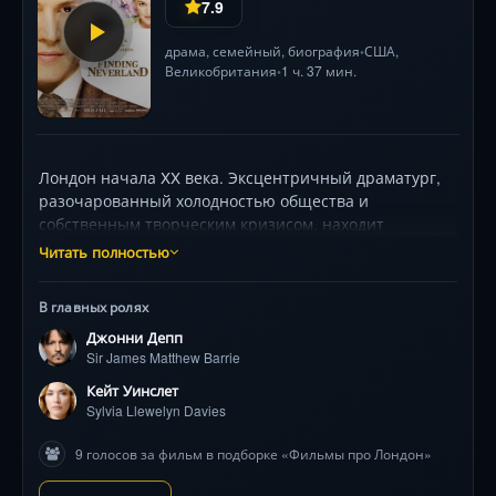
7.9
драма
,
семейный
,
биография
США
,
•
Великобритания
1 ч. 37 мин.
•
Лондон начала XX века. Эксцентричный драматург,
разочарованный холодностью общества и
собственным творческим кризисом, находит
спасение в дружбе с овдовевшей матерью и её
Читать полностью
четырьмя сыновьями. Их игры в парке, смех и
детская фантазия становятся ключом к миру, где
В главных ролях
взросление — не приговор, а магия реальна. Но
Джонни Депп
сможет ли его воображение победить суровые
Sir James Matthew Barrie
законы действительности?
Кейт Уинслет
Sylvia Llewelyn Davies
9 голосов за фильм в подборке «Фильмы про Лондон»