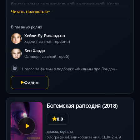
британцем и эмоциональной американкой. Когда
непредвиденная разлука разрушает планы, герои
Читать полностью
оказываются перед выбором: подчиниться
обстоятельствам или бросить вызов статистике.
В главных ролях
Среди рождественского Лондона, свадебных цветов и
Хейли Лу Ричардсон
тихих библиотек разворачивается их погоня за
Хэдли (главная героиня)
ускользающим шансом. Хейли Лу Ричардсон и Бен
Харди создают искромётную химию, а неожиданный
Бен Харди
образ «Провидения» (Джамила Джамил) добавляет
Оливер (главный герой)
истории магии случайностей. Визуальные контрасты
1 голос за фильм в подборке «Фильмы про Лондон»
— от блеска огней до осенней меланхолии —
подчёркивают хрупкость чувств .
Фильм
Богемская рапсодия (2018)
8.0
драма
, музыка,
биография
Великобритания
,
США
2 ч. 9
•
•