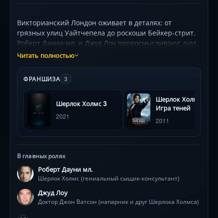
Викторианский Лондон оживает в деталях: от
грязных улиц Уайтчепела до роскоши Бейкер-стрит.
Роберт Дауни-мл. и Джуд Лоу переосмысливают дуэт
Холмса и Ватсона, добавляя экшена и иронии. Ричи
Читать полностью
использует замедленную съемку для боев, а гримеры
воссоздали атмосферу смога и копоти. Интересно,
ФРАНШИЗА
3
что для сцен подземелья построили декорации
старых тоннелей метро, которые позже использовали
Шерлок Холмс:
Шерлок Холмс 3
в «Игре в имитацию».
Игра теней
2021
2011
В главных ролях
Роберт Дауни мл.
Шерлок Холмс (гениальный сыщик-консультант)
Джуд Лоу
Доктор Джон Ватсон (напарник и друг Шерлока Холмса)