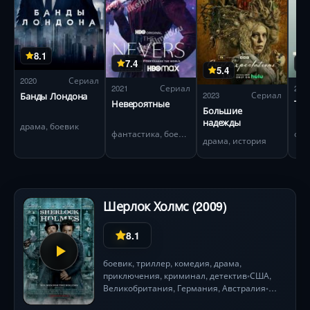
8.1
7.4
5.4
2020
Сериал
2021
Сериал
202
2023
Сериал
Банды Лондона
Невероятные
Тел
Большие
надежды
драма, боевик
фантастика, боевик
драма, история
Шерлок Холмс (2009)
8.1
боевик
,
триллер
,
комедия
,
драма
,
приключения
,
криминал
,
детектив
США
,
•
Великобритания
,
Германия
,
Австралия
2
•
ч. 8 мин.