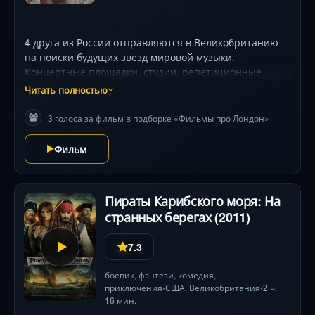
4 друга из России отправляются в Великобританию
на поиски будущих звезд мировой музыки.
Концертные площадки, студии, репетиционные
базы, фестивали, клубы и улицы. На пути от
Читать полностью
Ливерпуля до Лондона они записывают уникальные
истории талантливых молодых музыкантов и их
3 голоса за фильм в подборке «Фильмы про Лондон»
живые выступления на фоне самого музыкального
пространства мира.
Фильм
Пираты Карибского моря: На
странных берегах (2011)
7.3
боевик
,
фэнтези
,
комедия
,
приключения
США
,
Великобритания
2 ч.
•
•
16 мин.