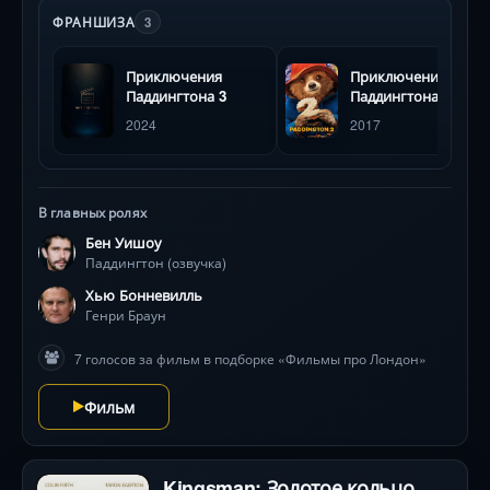
толерантность: даже злодейка Николь Кидман в итоге
ФРАНШИЗА
3
проигрывает чаю с мармеладом. Оператор Эрик
Уилсон использовал теплые тона, чтобы подчеркнуть
Приключения
Приключения
«домашность» мегаполиса.
Паддингтона 3
Паддингтона 2
2024
2017
В главных ролях
Бен Уишоу
Паддингтон (озвучка)
Хью Бонневилль
Генри Браун
7 голосов за фильм в подборке «Фильмы про Лондон»
Фильм
Kingsman: Золотое кольцо