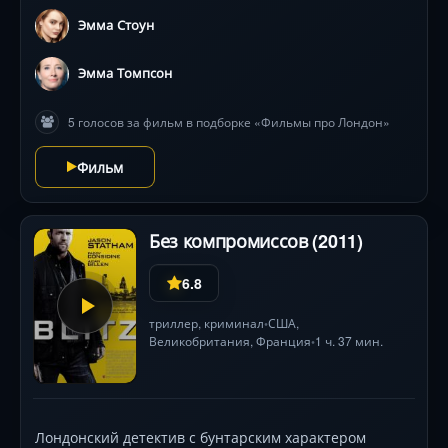
парашютным шлейфом и ограблением под The Rolling
Эмма Стоун
Stones, героиня запускает опасную игру. Эмма Стоун
и Эмма Томпсон ведут изысканную дуэль на
Эмма Томпсон
шпильках, где костюмы становятся оружием, а
далматинцы — ключом к мести. 134 минуты
5 голосов за фильм в подборке «Фильмы про Лондон»
декаданса, панк-рока и визуальных кунштюков .
Фильм
Без компромиссов (2011)
6.8
триллер
,
криминал
США
,
•
Великобритания
,
Франция
1 ч. 37 мин.
•
Лондонский детектив с бунтарским характером