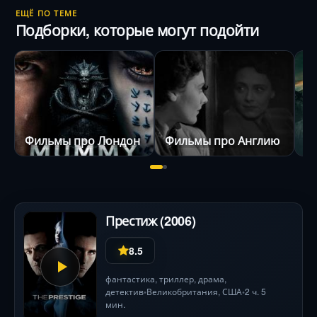
ЕЩЁ ПО ТЕМЕ
Подборки, которые могут подойти
Фильмы про Лондон
Фильмы про Англию
С
Престиж (2006)
8.5
фантастика
,
триллер
,
драма
,
детектив
Великобритания
,
США
2 ч. 5
•
•
мин.