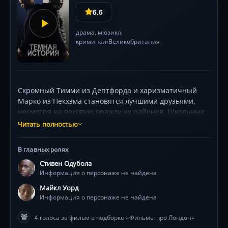
6.6
драма
,
мюзикл
,
криминал
Великобритания
•
Скромный Тимми из Дептфорда и харизматичный
Марко из Пекхэма становятся лучшими друзьями,
несмотря на вековую вражду их районов. Школьные
коридоры, совместные мечты и первая любовь
Читать полностью
создают иллюзию мира — до роковой вечеринки, где
вспыхивает насилие. Вынужденные выбирать между
В главных ролях
верностью дружбе и жестокими законами улиц, герои
Стивен Одубола
оказываются в водовороте событий, где каждый шаг
Информация о персонаже не найдена
грозит трагедией. Стивен Одубола и Майкл Уорд
мастерски передают хрупкость юности на фоне
Майкл Уорд
урбанистических джунглей, а ритмичный рэп-
Информация о персонаже не найдена
нарратив режиссера Рэпмена (Эндрю Онвуболу)
4 голоса за фильм в подборке «Фильмы про Лондон»
усиливает напряжение. Фильм-предупреждение о