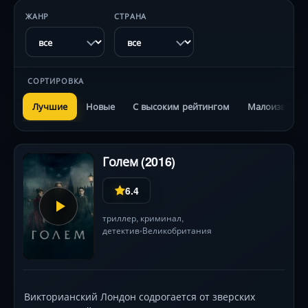
ЖАНР
СТРАНА
СОРТИРОВКА
Лучшие
Новые
С высоким рейтингом
Малоизвестн
Голем (2016)
6.4
триллер
,
криминал
,
детектив
Великобритания
•
Викторианский Лондон содрогается от зверских