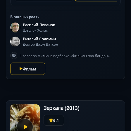
Соломина, кадры подлинного Лондона и Петербурга,
превращённого в Англию, — классика советского
В главных ролях
кино!
Василий Ливанов
Шерлок Холмс
Виталий Соломин
Доктор Джон Ватсон
1 голос за фильм в подборке «Фильмы про Лондон»
Фильм
Зеркала (2013)
6.1