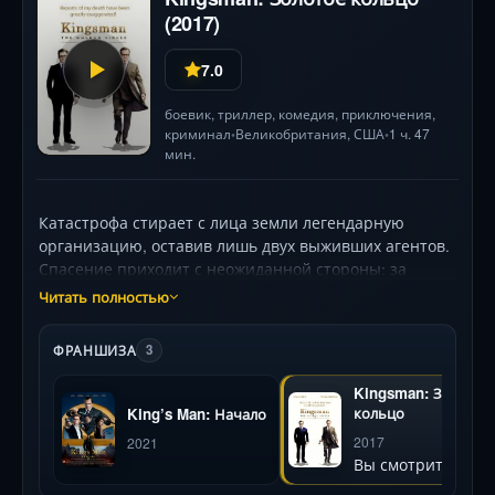
(2017)
7.0
боевик
,
триллер
,
комедия
,
приключения
,
криминал
Великобритания
,
США
1 ч. 47
•
•
мин.
Катастрофа стирает с лица земли легендарную
организацию, оставив лишь двух выживших агентов.
Спасение приходит с неожиданной стороны: за
океаном обнаруживается «кузен»-спецслужба
Читать полностью
Statesman, чьи методы — лассо вместо зонтов и виски
вместо коньяка. Вместе им предстоит раскрыть
ФРАНШИЗА
3
заговор «Золотого кольца» во главе с обаятельной, но
смертоносной злодейкой, устроившей ловушку для
Kingsman: Золотое
всего человечества. Динамичные перестрелки в
кольцо
King’s Man: Начало
альпийских горах, виртуозные бои в стиле вестерн и
2017
2021
технологичные гаджеты — всё это ждет зрителей в
Вы смотрите
эпической схватке джентльменов и ковбоев. Тэрон