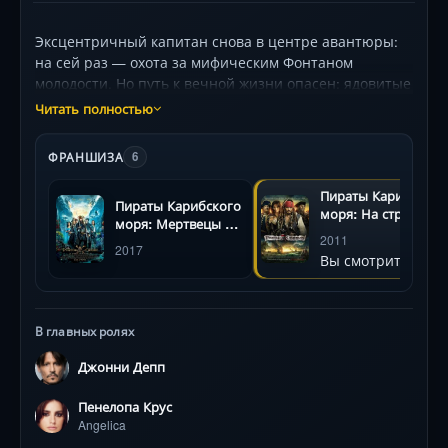
Эксцентричный капитан снова в центре авантюры:
на сей раз — охота за мифическим Фонтаном
молодости. Но путь к вечной жизни опасен: ядовитые
русалки в тумане, магия вуду и предательство
Читать полностью
бывшей возлюбленной (Пенелопа Крус), чей отец —
грозный Черная Борода (Иэн МакШейн). Старый враг
ФРАНШИЗА
6
Барбосса (Джеффри Раш) внезапно становится
союзником, а каждый шаг грозит гибелью.
Пираты Карибского
Пираты Карибского
Невероятные пейзажи, динамичные схватки и
моря: На странных
моря: Мертвецы не
фирменный юмор Джонни Деппа делают
берегах
2011
рассказывают
2017
путешествие незабываемым — даже если цена
Вы смотрите
сказки
ошибки вечность .
В главных ролях
Джонни Депп
Пенелопа Крус
Angelica