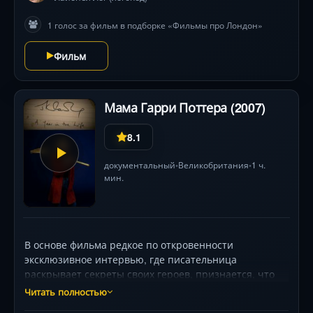
1 голос за фильм в подборке «Фильмы про Лондон»
Фильм
Мама Гарри Поттера (2007)
8.1
документальный
Великобритания
1 ч.
•
•
мин.
В основе фильма редкое по откровенности
эксклюзивное интервью, где писательница
раскрывает секреты своих героев, признается, что
больше не хочет писать о Гарри. Делится своими
Читать полностью
семейными секретами, рассказывает о тяжелом