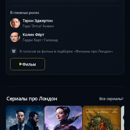
Эджертон, Колин Фёрт и Джулианна Мур ведут игру,
где ставка — жизнь миллионов .
В главных ролях
Тэрон Эджертон
Гэри 'Эггси' Анвин
Колин Фёрт
Гарри Харт / Галахад
6 голосов за фильм в подборке «Фильмы про Лондон»
Фильм
Сериалы про Лондон
Все сериалы