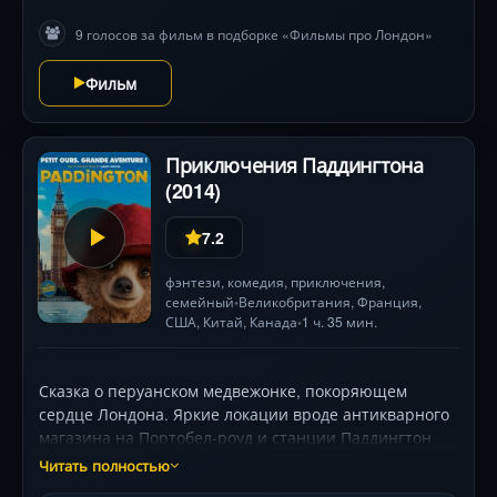
Кронталером и жёсткие конфликты с медиа
9 голосов за фильм в подборке «Фильмы про Лондон»
доказывают: даже в 77 лет можно бунтовать, если
веришь в смысл своего дела . Режиссёр Лорна Такер
Фильм
избегает хронологии, делая акцент на парадоксах
биографии .
Приключения Паддингтона
(2014)
7.2
фэнтези
,
комедия
,
приключения
,
семейный
Великобритания
,
Франция
,
•
США
,
Китай
,
Канада
1 ч. 35 мин.
•
Сказка о перуанском медвежонке, покоряющем
сердце Лондона. Яркие локации вроде антикварного
магазина на Портобел-роуд и станции Паддингтон
превращают город в уютный калейдоскоп. Фильм
Читать полностью
пародирует британскую чопорность, но воспевает