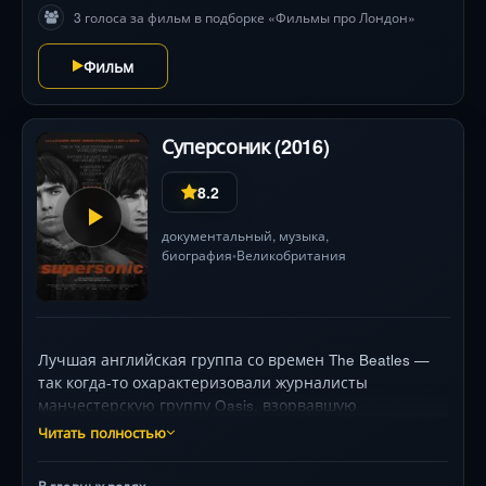
3 голоса за фильм в подборке «Фильмы про Лондон»
Фильм
Суперсоник (2016)
8.2
документальный
, музыка,
биография
Великобритания
•
Лучшая английская группа со времен The Beatles —
так когда-то охарактеризовали журналисты
манчестерскую группу Oasis, взорвавшую
музыкальные чарты своим первым же синглом.Oasis
Читать полностью
— суперзвезды не только в родной Великобритании,
но и по всему миру: всего они продали более 70
В главных ролях