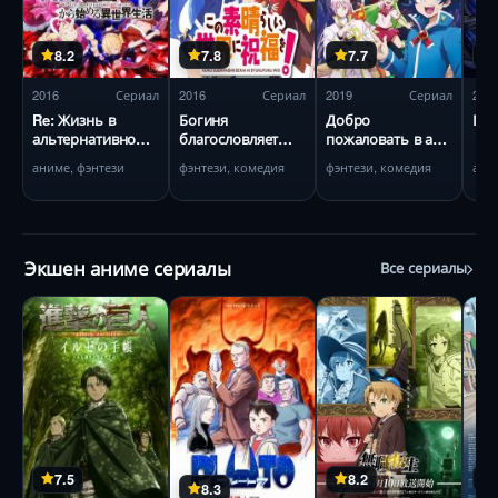
8.2
7.8
7.7
2016
Сериал
2016
Сериал
2019
Сериал
201
Re: Жизнь в
Богиня
Добро
Пар
альтернативном
благословляет
пожаловать в ад,
мире с нуля
этот прекрасный
Ирума!
аниме, фэнтези
фэнтези, комедия
фэнтези, комедия
ани
мир
Экшен аниме сериалы
Все сериалы
7.5
8.2
8.3