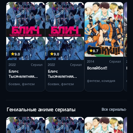
8.7
9.0
9.0
2014
Сериал
201
2022
Сериал
2022
Сериал
Волейбол!!
Вра
Блич:
Блич:
Тысячелетняя
Тысячелетняя
фэнтези, комедия
фан
кровавая война
кровавая война
боевик, фэнтези
боевик, фэнтези
Гениальные аниме сериалы
Все сериалы