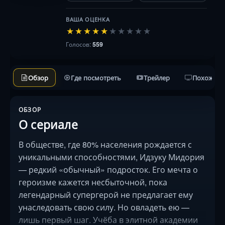
унаследовать свою …
ВАША ОЦЕНКА
★
★
★
★
★
★
★
★
★
★
Голосов:
559
Обзор
Где посмотреть
Трейлер
Похожие 
ОБЗОР
О сериале
В обществе, где 80% населения рождается с
уникальными способностями, Идзуку Мидория
— редкий «обычный» подросток. Его мечта о
героизме кажется несбыточной, пока
легендарный супергерой не предлагает ему
унаследовать свою силу. Но овладеть ею —
лишь первый шаг. Учёба в элитной академии