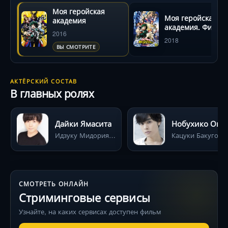
Моя геройская
Моя геройская
академия
академия. Фильм
2016
2018
ВЫ СМОТРИТЕ
АКТЁРСКИЙ СОСТАВ
В главных ролях
Дайки Ямасита
Нобухик
Идзуку Мидория (Деку)
Кацуки Бакуго
СМОТРЕТЬ ОНЛАЙН
Стриминговые сервисы
Узнайте, на каких сервисах доступен фильм