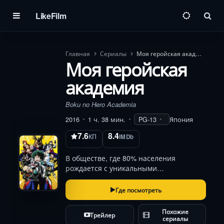
LikeFilm
Пои
Главная
Сериалы
Моя геройская академия
Моя геройская
академия
Boku no Hero Academia
2016
1 ч. 38 мин.
PG-13
Япония
7.6
8.4
КП
IMDb
В обществе, где 80% населения
рождается с уникальными
способностями, Идзуку Мидория —
редкий «обычный» подросток. Его
Где посмотреть
мечта о героизме кажется
несбыточной, пока легендарный
Похожие
Трейлер
супергерой не предлагает ему
сериалы