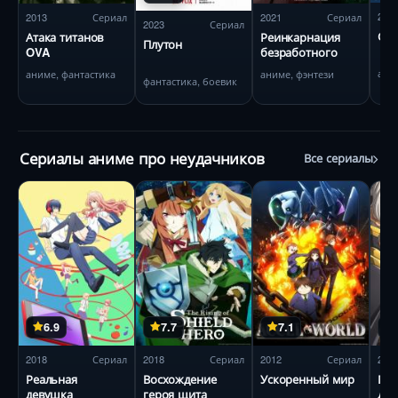
202
2013
Сериал
2021
Сериал
2023
Сериал
Се
Атака титанов
Реинкарнация
Плутон
OVA
безработного
ани
аниме, фантастика
аниме, фэнтези
фантастика, боевик
Сериалы аниме про неудачников
Все сериалы
6.9
7.7
7.1
2018
Сериал
2018
Сериал
2012
Сериал
201
Реальная
Восхождение
Ускоренный мир
Пов
девушка
героя щита
Дру