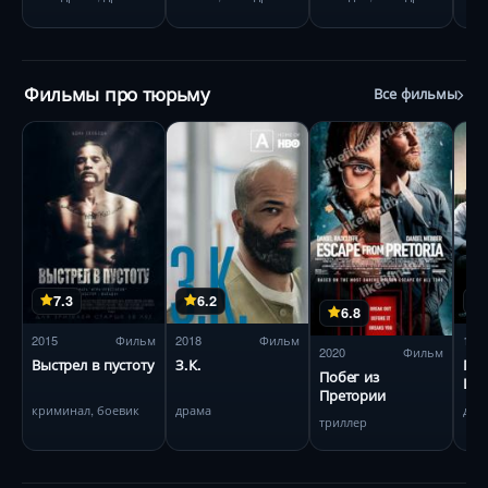
Фильмы про тюрьму
Все фильмы
7.3
6.2
6.8
2015
Фильм
2018
Фильм
199
2020
Фильм
Выстрел в пустоту
З.К.
Поб
Побег из
Шо
Претории
криминал, боевик
драма
дра
триллер