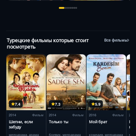
Турецкие фильмы которые стоит
Все фильмы
посмотреть
7.4
7.3
5.9
2014
Фильм
2014
Фильм
2016
Фильм
201
Шепни, если
Только ты
Мой брат
Мал
забуду
пр
Эй
мелодрама, драма
боевик, мелодрама
комедия, мелодрама
мел