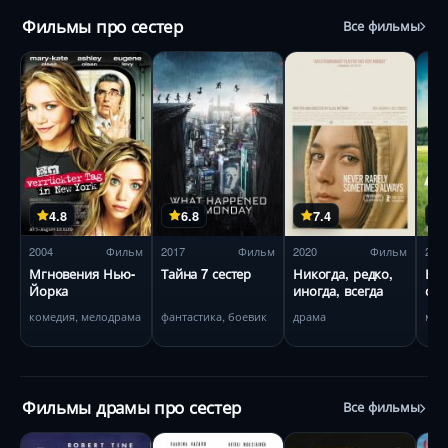
Фильмы про сестер
Все фильмы
4.8
6.8
7.4
2004
Фильм
2017
Фильм
2020
Фильм
201
Мгновения Нью-
Тайна 7 сестер
Никогда, редко,
Во
Йорка
иногда, всегда
сёс
комедия, мелодрама
фантастика, боевик
драма
мел
Фильмы драмы про сестер
Все фильмы