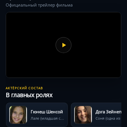
воле.
Официальный трейлер фильма
АКТЁРСКИЙ СОСТАВ
В главных ролях
Гюнеш Шенсой
Дога Зе
Лале (младшая сестра, главная героиня и рассказчица)
Соня (одна