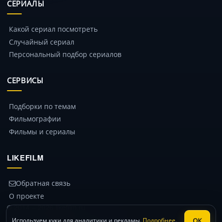
СЕРИАЛЫ
Какой сериал посмотреть
Случайный сериал
Персональный подбор сериалов
СЕРВИСЫ
Подборки по темам
Фильмографии
Фильмы и сериалы
LIKEFILM
Обратная связь
О проекте
© 2014 – 2026 likefilm.ru
Политика конфиденциальности
ОК
Используем куки для аналитики и рекламы.
Подробнее
.