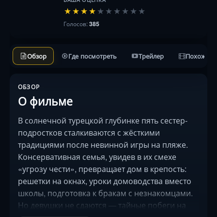
★
★
★
★
★
★
★
★
★
★
Голосов:
385
Обзор
Где посмотреть
Трейлер
Похожие 
ОБЗОР
О фильме
В солнечной турецкой глубинке пять сестер-
подростков сталкиваются с жёсткими
традициями после невинной игры на пляже.
Консервативная семья, увидев в их смехе
«угрозу чести», превращает дом в крепость:
решетки на окнах, уроки домоводства вместо
школы, подготовка к бракам с незнакомцами.
Но девушки не сдаются — тайные побеги на