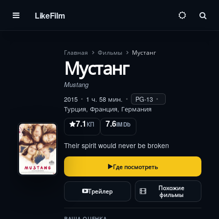
LikeFilm
Пои
Главная
Фильмы
Мустанг
Мустанг
Mustang
2015
1 ч. 58 мин.
PG-13
Турция, Франция, Германия
7.1
7.6
КП
IMDb
Their spirit would never be broken
Где посмотреть
Похожие
Трейлер
фильмы
ВАША ОЦЕНКА