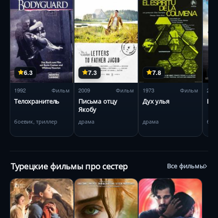
6.3
7.3
7.8
1992
Фильм
2009
Фильм
1973
Фильм
201
Телохранитель
Письма отцу
Дух улья
Вл
Якобу
боевик, триллер
драма
драма
бое
Турецкие фильмы про сестер
Все фильмы