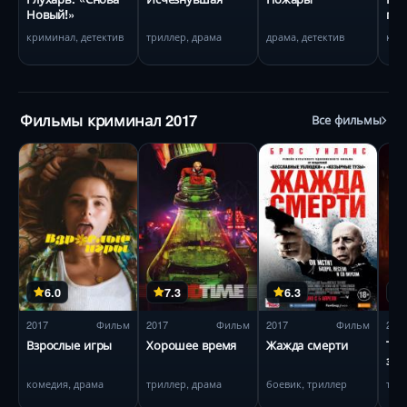
Новый!»
про
криминал, детектив
триллер, драма
драма, детектив
ком
Фильмы криминал 2017
Все фильмы
6.0
7.3
6.3
2017
Фильм
2017
Фильм
2017
Фильм
201
Взрослые игры
Хорошее время
Жажда смерти
Теб
зде
комедия, драма
триллер, драма
боевик, триллер
три