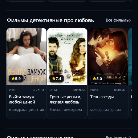
Фильмы детективные про любовь
Все фильмы
5.9
7.4
5.0
2016
Фильм
2014
Фильм
2020
Фильм
201
Выйти замуж
Грязные деньги,
Тень звезды
Кол
любой ценой
лживая любовь
мелодрама, детектив
боевик, мелодрама
мелодрама, драма
мел
Фильмы детективные про
Все фильмы