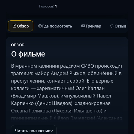
Голосов:
1
Обзор
Где посмотреть
Трейлер
Отзывы
ОБЗОР
О фильме
В мрачном калининградском СИЗО происходит
трагедия: майор Андрей Рыжов, обвинённый в
преступлении, кончает с собой. Его верные
коллеги — харизматичный Олег Каплан
(Владимир Машков), импульсивный Павел
Карпенко (Денис Шведов), хладнокровная
Оксана Голикова (Лукерья Ильяшенко) и
принципиальный Фёдор Вачевский (Александр
Паль) — бросают вызов системе. Расследуя
Читать полностью
гибель товарища, они сталкиваются с