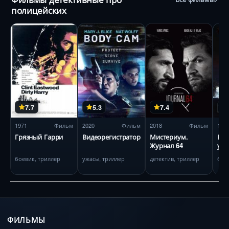
полицейских
7.7
5.3
7.4
1971
Фильм
2020
Фильм
2018
Фильм
199
Грязный Гарри
Видеорегистратор
Мистериум.
На 
Журнал 64
уда
боевик, триллер
ужасы, триллер
детектив, триллер
бое
ФИЛЬМЫ