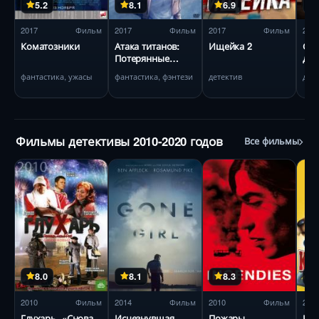
5.2
8.1
6.9
2017
Фильм
2017
Фильм
2017
Фильм
201
Коматозники
Атака титанов:
Ищейка 2
Ск
Потерянные
до
девушки
фантастика, ужасы
фантастика, фэнтези
детектив
дра
Фильмы детективы 2010-2020 годов
Все фильмы
8.0
8.1
8.3
2010
Фильм
2014
Фильм
2010
Фильм
201
Глухарь. «Снова
Исчезнувшая
Пожары
Кра