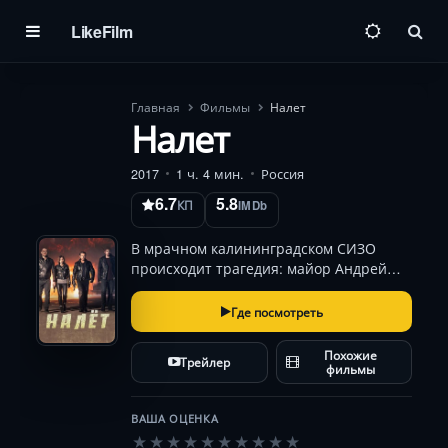
LikeFilm
Пои
Главная
Фильмы
Налет
Налет
2017
1 ч. 4 мин.
Россия
6.7
5.8
КП
IMDb
В мрачном калининградском СИЗО
происходит трагедия: майор Андрей
Рыжов, обвинённый в преступлении,
кончает с собой. Его верные коллеги —
Где посмотреть
харизматичный Олег Каплан
(Владимир Машков), импульсивный
Похожие
Трейлер
Павел Карпенко (Денис Шве…
фильмы
ВАША ОЦЕНКА
★
★
★
★
★
★
★
★
★
★