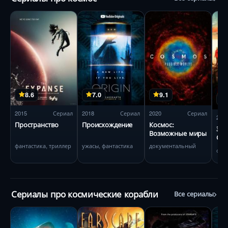
8.6
7.0
9.1
2015
Сериал
2018
Сериал
2020
Сериал
202
Пространство
Происхождение
Космос:
Звё
Возможные миры
Стр
ми
фантастика, триллер
ужасы, фантастика
документальный
фан
Сериалы про космические корабли
Все сериалы