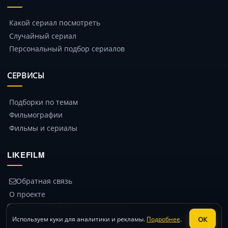
Какой сериал посмотреть
Случайный сериал
Персональный подбор сериалов
СЕРВИСЫ
Подборки по темам
Фильмографии
Фильмы и сериалы
LIKEFILM
Обратная связь
О проекте
© 2014 – 2026 likefilm.ru
Политика конфиденциальности
ОК
Используем куки для аналитики и рекламы.
Подробнее
.