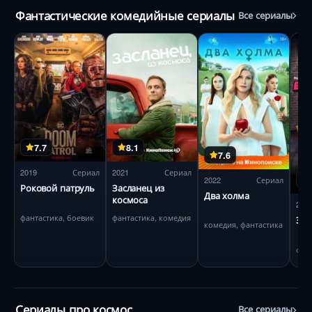
Фантастические комедийные сериалы
Все сериалы
7.7
8.1
7.6
2019
Сериал
2021
Сериал
2022
Сериал
Роковой патруль
Засланец из
Два холма
космоса
202
фантастика, боевик
фантастика, комедия
Экс
комедия, фантастика
фан
Сериалы про космос
Все сериалы