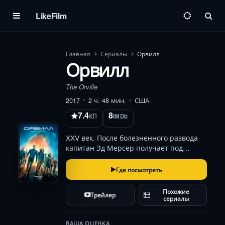
LikeFilm
Пои
Главная
Сериалы
Орвилл
Орвилл
The Orville
2017
2 ч. 48 мин.
США
7.4
8
КП
IMDb
XXV век. После болезненного развода
капитан Эд Мерсер получает под
командование исследовательский
корабль, где его ждёт сюрприз:
Где посмотреть
старшим помощником назначена
бывшая супруга. Вместе с пилотом-
Похожие
Трейлер
сорвиголовой, инопланетным уч…
сериалы
ВАША ОЦЕНКА