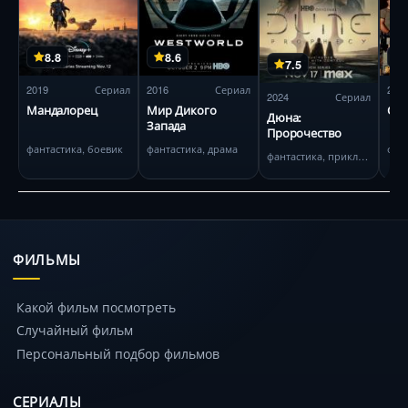
8.8
8.6
7.5
2019
Сериал
2016
Сериал
200
2024
Сериал
Мандалорец
Мир Дикого
Све
Дюна:
Запада
Пророчество
фантастика, боевик
фантастика, драма
фан
фантастика, приключения
ФИЛЬМЫ
Какой фильм посмотреть
Случайный фильм
Персональный подбор фильмов
СЕРИАЛЫ