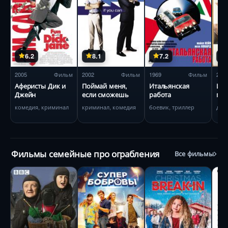
6.2
8.1
7.2
2005
Фильм
2002
Фильм
1969
Фильм
201
Аферисты Дик и
Поймай меня,
Итальянская
Игр
Джейн
если сможешь
работа
по
комедия, криминал
криминал, комедия
боевик, триллер
дра
Фильмы семейные про ограбления
Все фильмы