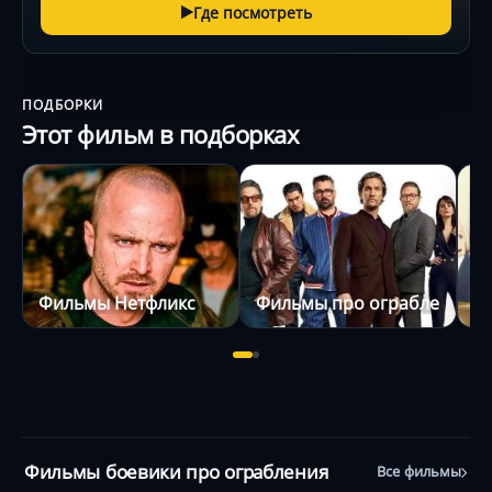
Где посмотреть
ПОДБОРКИ
Этот фильм в подборках
Фильмы Нетфликс
Фильмы про ограбления
М
Фильмы боевики про ограбления
Все фильмы