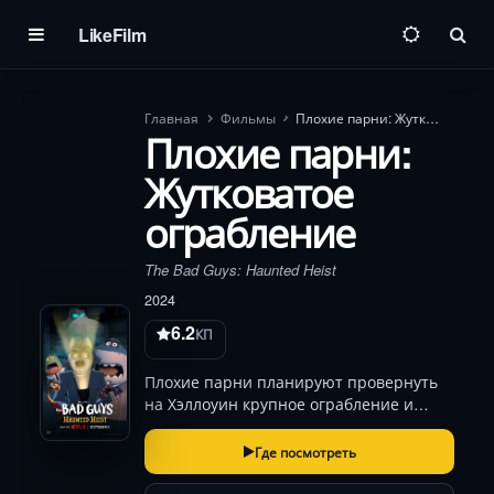
LikeFilm
Пои
Главная
Фильмы
Плохие парни: Жутковатое ограбление
Плохие парни:
Жутковатое
ограбление
The Bad Guys: Haunted Heist
2024
6.2
КП
Плохие парни планируют провернуть
на Хэллоуин крупное ограбление и
умыкнуть бесценный амулет из
зловещего особняка.
Где посмотреть