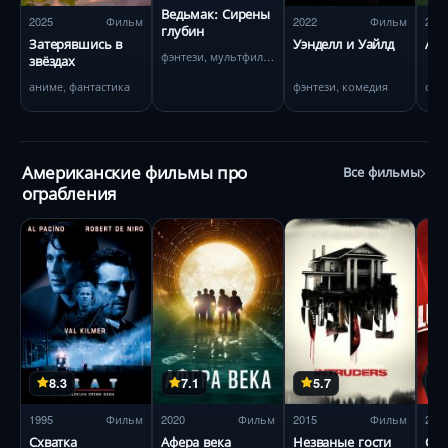
Ведьмак: Сирены
2025
Фильм
2022
Фильм
202
глубин
Затерявшись в
Уэнделл и Уайлд
Аме
фэнтези, мультфильм
звёздах
аниме, фантастика
фэнтези, комедия
фан
Американские фильмы про
Все фильмы
ограбления
8.3
7.1
5.7
1995
Фильм
2020
Фильм
2015
Фильм
200
Схватка
Афера века
Незваные гости
Сча