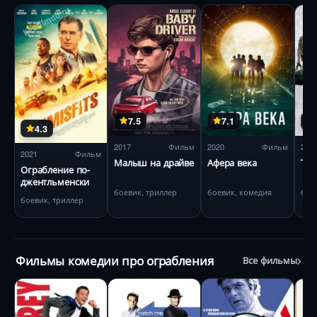
7.5
7.1
4.3
2017
Фильм
2020
Фильм
201
2021
Фильм
Малыш на драйве
Афера века
Тро
Ограбление по-
джентльменски
боевик, триллер
боевик, комедия
бое
боевик, триллер
Фильмы комедии про ограбления
Все фильмы