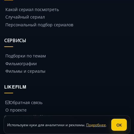
Какой сериал посмотреть
Случайный сериал
Персональный подбор сериалов
СЕРВИСЫ
Подборки по темам
Фильмографии
Фильмы и сериалы
LIKEFILM
Обратная связь
О проекте
© 2014 – 2026 likefilm.ru
Политика конфиденциальности
ОК
Используем куки для аналитики и рекламы.
Подробнее
.