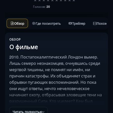
Голосов:
20
Обзор
Где посмотреть
Трейлер
Похожие 
ОБЗОР
О фильме
2010. Постапокалиптический Лондон вымер.
Лишь семеро незнакомцев, очнувшись среди
мертвой тишины, не помнят ни имён, ни
причин катастрофы. Их объединяет страх и
обрывки пугающих воспоминаний. Но пока
они ищут ответы, нечто нечеловеческое
начинает охоту, отбрасывая зловещие тени на
разрушенный Сити. Кто уцелеет? Кем был
каждый до конца света? И главное — что
Читать полностью