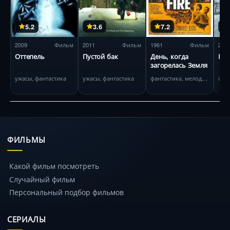
5.2
3.6
7.2
2009
Фильм
2011
Фильм
1961
Фильм
201
Оттепель
Пустой бак
День, когда
Кол
загорелась Земля
ужасы, фантастика
ужасы, фантастика
фантастика, мелодрама
фан
ФИЛЬМЫ
Какой фильм посмотреть
Случайный фильм
Персональный подбор фильмов
СЕРИАЛЫ