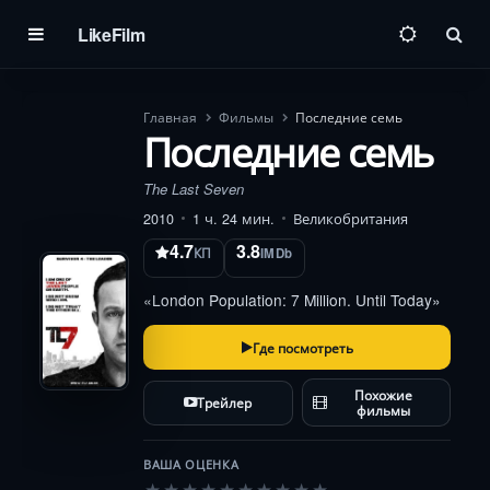
LikeFilm
Пои
Главная
Фильмы
Последние семь
Последние семь
The Last Seven
2010
1 ч. 24 мин.
Великобритания
4.7
3.8
КП
IMDb
«London Population: 7 Million. Until Today»
Где посмотреть
Похожие
Трейлер
фильмы
ВАША ОЦЕНКА
★
★
★
★
★
★
★
★
★
★