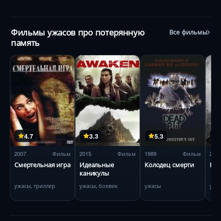
Фильмы ужасов про потерянную
Все фильмы
память
4.7
3.3
5.3
2007
Фильм
2015
Фильм
1989
Фильм
201
Смертельная игра
Идеальные
Колодец смерти
Неу
каникулы
ужасы, триллер
ужасы, боевик
ужасы
ужа