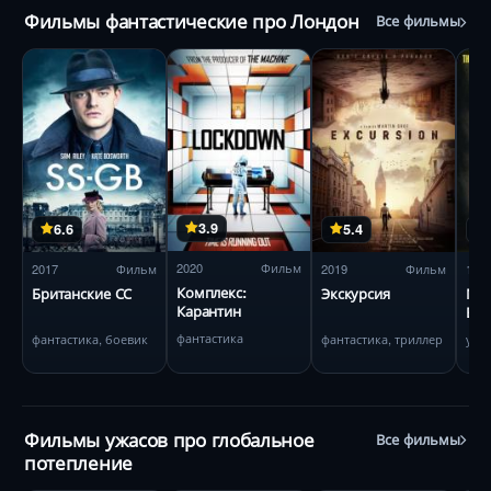
Фильмы фантастические про Лондон
Все фильмы
3.9
6.6
5.4
2020
Фильм
2017
Фильм
2019
Фильм
199
Комплекс:
Британские СС
Экскурсия
Мум
Карантин
Еги
фантастика
фантастика, боевик
фантастика, триллер
ужа
Фильмы ужасов про глобальное
Все фильмы
потепление