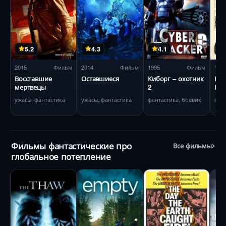
5.2
4.3
4.1
2015
Фильм
2014
Фильм
1995
Фильм
195
Восставшие
Оставшиеся
Киборг – охотник
Кра
мертвецы
2
Ма
ужасы, фантастика
ужасы, фантастика
фантастика, боевик
фан
Фильмы фантастические про
Все фильмы
глобальное потепление