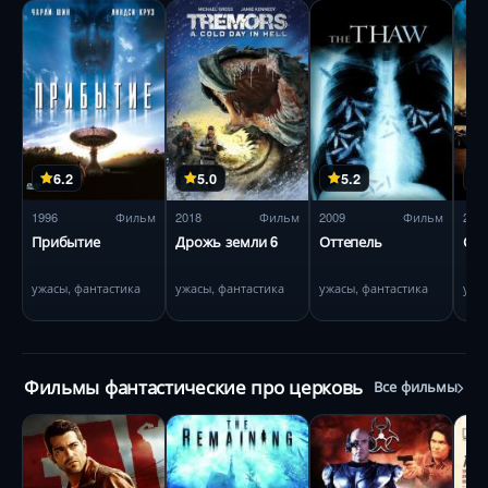
6.2
5.0
5.2
1996
Фильм
2018
Фильм
2009
Фильм
201
Прибытие
Дрожь земли 6
Оттепель
Суд
ужасы, фантастика
ужасы, фантастика
ужасы, фантастика
ужа
Фильмы фантастические про церковь
Все фильмы