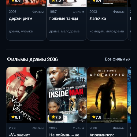
6.6
7.0
5.4
2006
Фильм
1987
Фильм
2003
Фильм
201
Держи ритм
Грязные танцы
Лапочка
Бур
драма, музыка
драма, мелодрама
комедия, мелодрама
мюз
Фильмы драмы 2006
Все фильмы
8.1
7.6
7.8
2006
Фильм
2006
Фильм
2006
Фильм
200
«V» значит
Не пойман – не
Апокалипсис
Мос