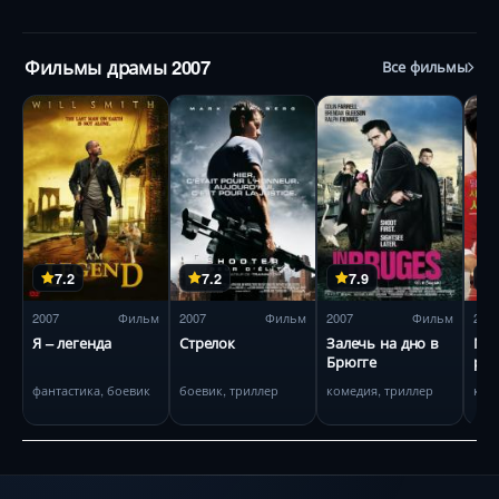
Фильмы драмы 2007
Все фильмы
7.2
7.2
7.9
2007
Фильм
2007
Фильм
2007
Фильм
200
Я – легенда
Стрелок
Залечь на дно в
Моя
Брюгге
реп
фантастика, боевик
боевик, триллер
комедия, триллер
ком