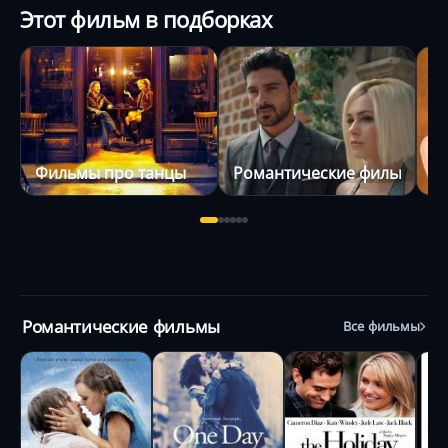
Этот фильм в подборках
Фильмы про танцы
Романтические фильмы
М
Романтические фильмы
Все фильмы