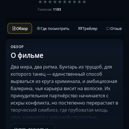
★
★
★
★
★
★
★
★
★
★
Голосов:
1183
Обзор
Где посмотреть
Трейлер
Отзывы
ОБЗОР
О фильме
Два мира, два ритма. Бунтарь из трущоб, для
которого танец — единственный способ
вырваться из круга криминала, и амбициозная
балерина, чья карьера висит на волоске. Их
принудительное партнёрство начинается с
искры конфликта, но постепенно перерастает в
творческий симбиоз, где грубоватая мощь
улиц сливается с изящной строгостью
академической сцены. Режиссёрский дебют