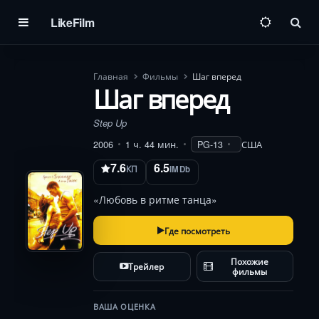
LikeFilm
Пои
Главная
Фильмы
Шаг вперед
Шаг вперед
Step Up
2006
1 ч. 44 мин.
PG-13
США
7.6
6.5
КП
IMDb
«Любовь в ритме танца»
Где посмотреть
Похожие
Трейлер
фильмы
ВАША ОЦЕНКА