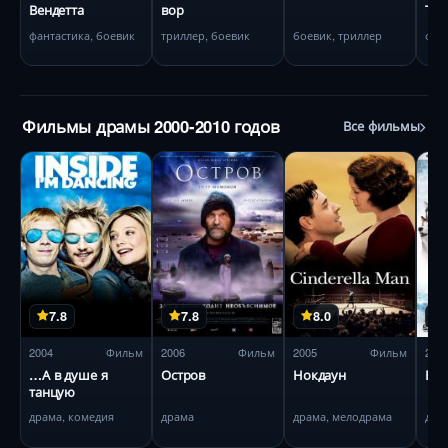
Вендетта
вор
Тер
фантастика, боевик
триллер, боевик
боевик, триллер
фэн
Фильмы драмы 2000-2010 годов
Все фильмы
7.8
7.8
8.0
2004
Фильм
2006
Фильм
2005
Фильм
200
…А в душе я
Остров
Нокдаун
Бел
танцую
драма, комедия
драма
драма, мелодрама
дра