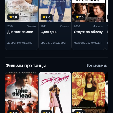
7.8
7.0
7.0
2004
Фильм
2011
Фильм
2006
Фильм
199
Дневник памяти
Один день
Отпуск по обмену
Кра
драма, мелодрама
драма, мелодрама
мелодрама, комедия
мел
Фильмы про танцы
Все фильмы